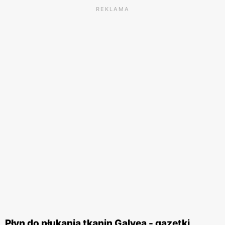
REKLAMA
Płyn do płukania tkanin Galvea - gazetki