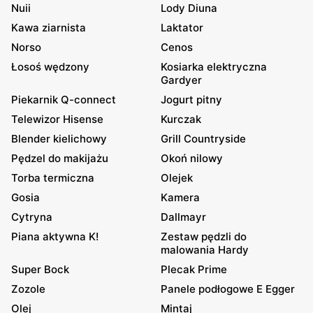
Nuii
Lody Diuna
Kawa ziarnista
Laktator
Norso
Cenos
Łosoś wędzony
Kosiarka elektryczna
Gardyer
Piekarnik Q-connect
Jogurt pitny
Telewizor Hisense
Kurczak
Blender kielichowy
Grill Countryside
Pędzel do makijażu
Okoń nilowy
Torba termiczna
Olejek
Gosia
Kamera
Cytryna
Dallmayr
Piana aktywna K!
Zestaw pędzli do
malowania Hardy
Super Bock
Plecak Prime
Zozole
Panele podłogowe E Egger
Olej
Mintaj