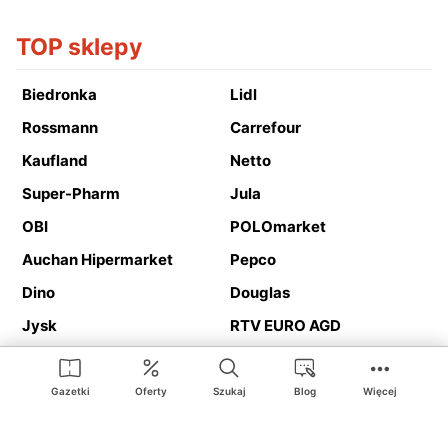
TOP sklepy
Biedronka
Lidl
Rossmann
Carrefour
Kaufland
Netto
Super-Pharm
Jula
OBI
POLOmarket
Auchan Hipermarket
Pepco
Dino
Douglas
Jysk
RTV EURO AGD
Action
Media Expert
Deichmann
Media Markt
Gazetki
Oferty
Szukaj
Blog
Więcej