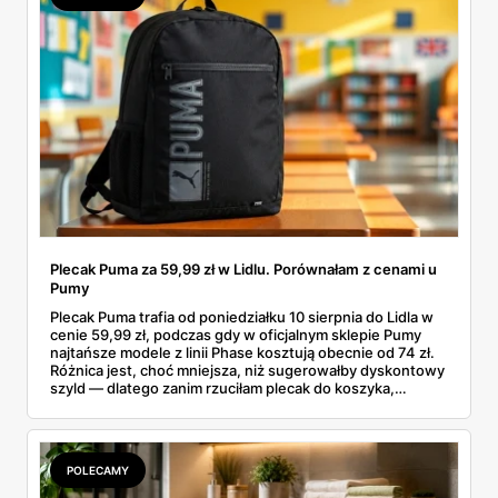
Plecak Puma za 59,99 zł w Lidlu. Porównałam z cenami u
Pumy
Plecak Puma trafia od poniedziałku 10 sierpnia do Lidla w
cenie 59,99 zł, podczas gdy w oficjalnym sklepie Pumy
najtańsze modele z linii Phase kosztują obecnie od 74 zł.
Różnica jest, choć mniejsza, niż sugerowałby dyskontowy
szyld — dlatego zanim rzuciłam plecak do koszyka,
rozłożyłam ceny na czynniki pierwsze. Poniżej cała
rozpiska: co dokładnie sprzedaje Lidl, ile kosztują
odpowiedniki u producenta i komu ten zakup naprawdę
się opłaci.
POLECAMY