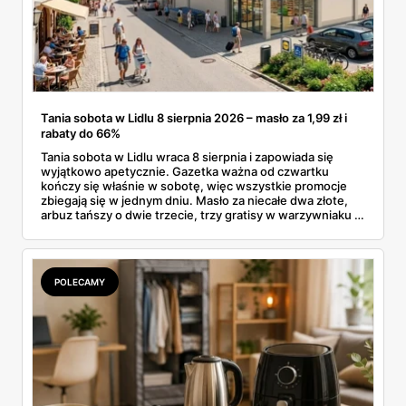
Tania sobota w Lidlu 8 sierpnia 2026 – masło za 1,99 zł i
rabaty do 66%
Tania sobota w Lidlu wraca 8 sierpnia i zapowiada się
wyjątkowo apetycznie. Gazetka ważna od czwartku
kończy się właśnie w sobotę, więc wszystkie promocje
zbiegają się w jednym dniu. Masło za niecałe dwa złote,
arbuz tańszy o dwie trzecie, trzy gratisy w warzywniaku i
jedna oferta działająca wyłącznie w sobotę. Przejrzałam
całą sobotnią gazetkę Lidla strona po stronie i wybrałam
to, co naprawdę się opłaca.
POLECAMY