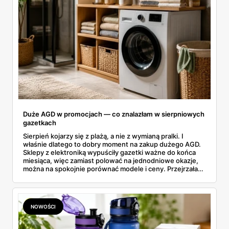
Duże AGD w promocjach — co znalazłam w sierpniowych
gazetkach
Sierpień kojarzy się z plażą, a nie z wymianą pralki. I
właśnie dlatego to dobry moment na zakup dużego AGD.
Sklepy z elektroniką wypuściły gazetki ważne do końca
miesiąca, więc zamiast polować na jednodniowe okazje,
można na spokojnie porównać modele i ceny. Przejrzałam
aktualne promocje AGD i RTV — poniżej wszystko, co
znalazłam, z cenami i terminami.
NOWOŚCI