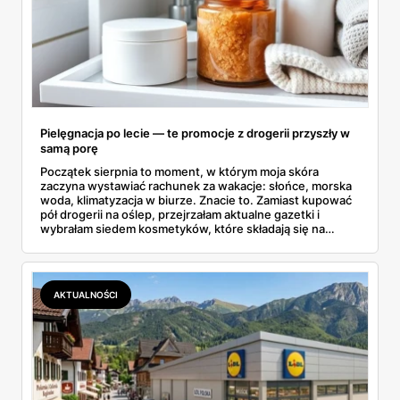
Pielęgnacja po lecie — te promocje z drogerii przyszły w
samą porę
Początek sierpnia to moment, w którym moja skóra
zaczyna wystawiać rachunek za wakacje: słońce, morska
woda, klimatyzacja w biurze. Znacie to. Zamiast kupować
pół drogerii na oślep, przejrzałam aktualne gazetki i
wybrałam siedem kosmetyków, które składają się na
sensowny plan regeneracji — od peelingu za 21,95 zł po
dermokosmetyki Vichy. Wszystkie ceny sprawdziłam w
ofertach, terminy też.
AKTUALNOŚCI