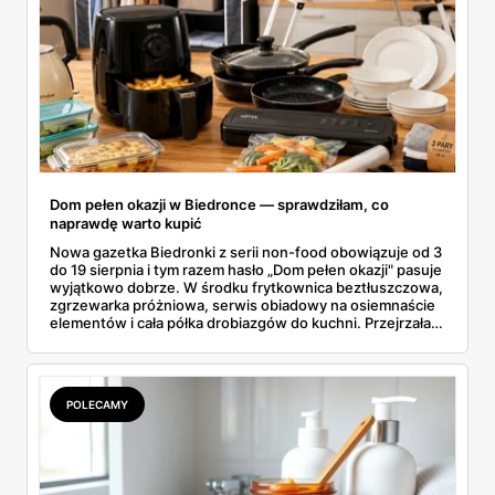
Dom pełen okazji w Biedronce — sprawdziłam, co
naprawdę warto kupić
Nowa gazetka Biedronki z serii non-food obowiązuje od 3
do 19 sierpnia i tym razem hasło „Dom pełen okazji" pasuje
wyjątkowo dobrze. W środku frytkownica beztłuszczowa,
zgrzewarka próżniowa, serwis obiadowy na osiemnaście
elementów i cała półka drobiazgów do kuchni. Przejrzałam
wszystkie strony i wybrałam to, po co sama ustawiłabym
się przy półce z samego rana.
POLECAMY