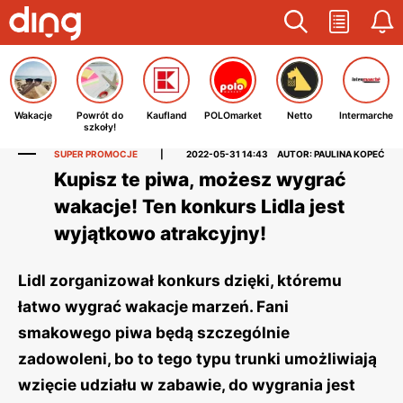
Wakacje
Powrót do
Kaufland
POLOmarket
Netto
Intermarche
szkoły!
SUPER PROMOCJE
|
2022-05-31 14:43
AUTOR: PAULINA KOPEĆ
Kupisz te piwa, możesz wygrać
wakacje! Ten konkurs Lidla jest
wyjątkowo atrakcyjny!
Lidl zorganizował konkurs dzięki, któremu
łatwo wygrać wakacje marzeń. Fani
smakowego piwa będą szczególnie
zadowoleni, bo to tego typu trunki umożliwiają
wzięcie udziału w zabawie, do wygrania jest