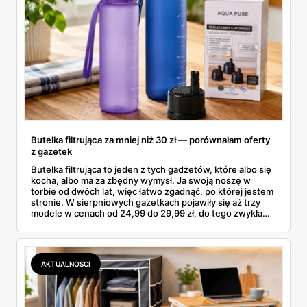
Butelka filtrująca za mniej niż 30 zł — porównałam oferty
z gazetek
Butelka filtrująca to jeden z tych gadżetów, które albo się
kocha, albo ma za zbędny wymysł. Ja swoją noszę w
torbie od dwóch lat, więc łatwo zgadnąć, po której jestem
stronie. W sierpniowych gazetkach pojawiły się aż trzy
modele w cenach od 24,99 do 29,99 zł, do tego zwykła
butelka za 14,99 zł dla nieprzekonanych. Sprawdziłam
wszystkie oferty i policzyłam, kiedy taki zakup faktycznie
się opłaca.
AKTUALNOŚCI