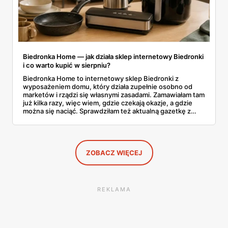
Biedronka Home — jak działa sklep internetowy Biedronki
i co warto kupić w sierpniu?
Biedronka Home to internetowy sklep Biedronki z
wyposażeniem domu, który działa zupełnie osobno od
marketów i rządzi się własnymi zasadami. Zamawiałam tam
już kilka razy, więc wiem, gdzie czekają okazje, a gdzie
można się naciąć. Sprawdziłam też aktualną gazetkę z
domowymi produktami w zwykłych sklepach. Zebrałam
wszystko w jednym miejscu: jak zamawiać, ile trwa zwrot,
jakie kody rabatowe działają w sierpniu i które produkty
faktycznie warto włożyć do koszyka.
ZOBACZ WIĘCEJ
REKLAMA