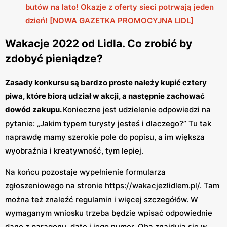
butów na lato! Okazje z oferty sieci potrwają jeden
dzień! [NOWA GAZETKA PROMOCYJNA LIDL]
Wakacje 2022 od Lidla. Co zrobić by
zdobyć pieniądze?
Zasady konkursu są bardzo proste należy kupić cztery
piwa, które biorą udział w akcji, a następnie zachować
dowód zakupu.
Konieczne jest udzielenie odpowiedzi na
pytanie: „Jakim typem turysty jesteś i dlaczego?” Tu tak
naprawdę mamy szerokie pole do popisu, a im większa
wyobraźnia i kreatywność, tym lepiej.
Na końcu pozostaje wypełnienie formularza
zgłoszeniowego na stronie https://wakacjezlidlem.pl/. Tam
można też znaleźć regulamin i więcej szczegółów. W
wymaganym wniosku trzeba będzie wpisać odpowiednie
dane z paragonu, datę i jego numer. Oba znajdują się w