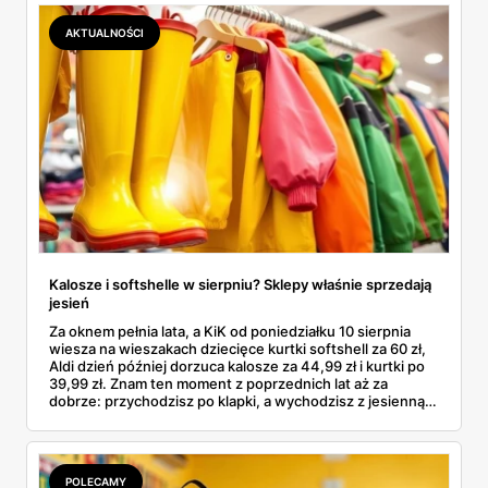
podróbki. Spisałam wszystko, czego się dowiedziałam —
łącznie z jedną wpadką, o której za chwilę.
AKTUALNOŚCI
Kalosze i softshelle w sierpniu? Sklepy właśnie sprzedają
jesień
Za oknem pełnia lata, a KiK od poniedziałku 10 sierpnia
wiesza na wieszakach dziecięce kurtki softshell za 60 zł,
Aldi dzień później dorzuca kalosze za 44,99 zł i kurtki po
39,99 zł. Znam ten moment z poprzednich lat aż za
dobrze: przychodzisz po klapki, a wychodzisz z jesienną
garderobą dla całej rodziny. Sprawdziłam, co dokładnie
pojawi się w gazetkach w przyszłym tygodniu i czy jest
sens kupować jesień, zanim skończą się wakacje.
POLECAMY