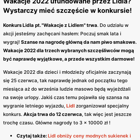
Wakacje 2022 ufundowane przez Lidla?
Wystarczy mieć szczęście w konkursie!
Konkurs Lidla
pt. "Wakacje z Lidlem" trwa
. Do udziału w
akcji jesteśmy zachęcani hasłem: Poczuj smak lata i
wygraj!
Szanse na nagrodę główną da nam piwo smakowe.
Wakacje 2022 dla trzech wybranych szczęśliwców mogą
być naprawdę wyjątkowe, a przede wszystkim darmowe!
Wakacje 2022 dla dzieci i młodzieży oficjalnie zaczynają
się 25 czerwca, tak naprawdę jednak od początku tego
miesiąca aż do września ludzie masowo będą wyjeżdżali
na swoje urlopy. Jakiś czas temu pojawiła się szansa na
wygranie letniego wyjazdu,
Lidl
zorganizował specjalny
konkurs.
Akcja trwa do 12 czerwca
, tak więc jest jeszcze
trochę czasu. Główne nagrody to 3 x 10000 zł !
Czytaj także:
Lidl obniży ceny modnych sukienek i