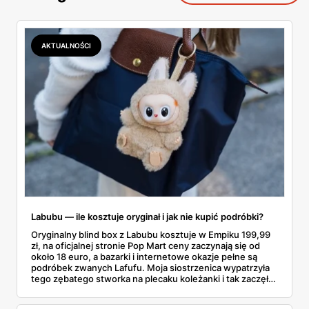
AKTUALNOŚCI
Labubu — ile kosztuje oryginał i jak nie kupić podróbki?
Oryginalny blind box z Labubu kosztuje w Empiku 199,99
zł, na oficjalnej stronie Pop Mart ceny zaczynają się od
około 18 euro, a bazarki i internetowe okazje pełne są
podróbek zwanych Lafufu. Moja siostrzenica wypatrzyła
tego zębatego stworka na plecaku koleżanki i tak zaczęło
się rodzinne śledztwo: co to właściwie jest, ile naprawdę
kosztuje i po czym poznać, że sprzedawca nie wciska nam