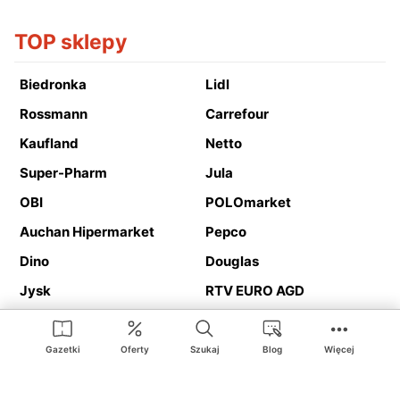
TOP sklepy
Biedronka
Lidl
Rossmann
Carrefour
Kaufland
Netto
Super-Pharm
Jula
OBI
POLOmarket
Auchan Hipermarket
Pepco
Dino
Douglas
Jysk
RTV EURO AGD
Action
Media Expert
Deichmann
Media Markt
Gazetki
Oferty
Szukaj
Blog
Więcej