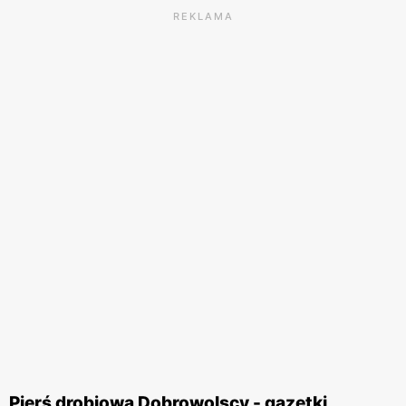
REKLAMA
Pierś drobiowa Dobrowolscy - gazetki