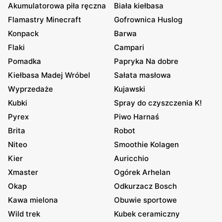
Akumulatorowa piła ręczna
Biała kiełbasa
Flamastry Minecraft
Gofrownica Huslog
Konpack
Barwa
Flaki
Campari
Pomadka
Papryka Na dobre
Kiełbasa Madej Wróbel
Sałata masłowa
Wyprzedaże
Kujawski
Kubki
Spray do czyszczenia K!
Pyrex
Piwo Harnaś
Brita
Robot
Niteo
Smoothie Kolagen
Kier
Auricchio
Xmaster
Ogórek Arhelan
Okap
Odkurzacz Bosch
Kawa mielona
Obuwie sportowe
Wild trek
Kubek ceramiczny