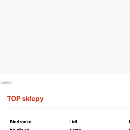
roy&boch
TOP sklepy
Biedronka
Lidl