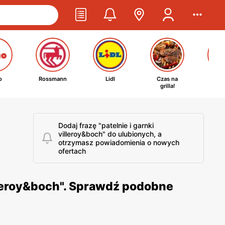
o
Rossmann
Lidl
Czas na
Ta
grilla!
kosm
Dodaj frazę "patelnie i garnki
villeroy&boch" do ulubionych, a
otrzymasz powiadomienia o nowych
ofertach
illeroy&boch". Sprawdź podobne