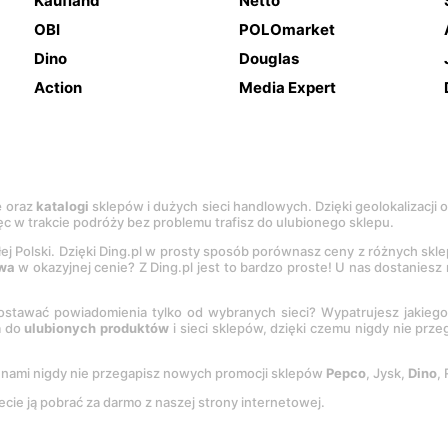
Kaufland
Netto
OBI
POLOmarket
Dino
Douglas
Action
Media Expert
e
oraz
katalogi
sklepów i dużych sieci handlowych. Dzięki geolokalizacji
c w trakcie podróży bez problemu trafisz do ulubionego sklepu.
łej Polski. Dzięki Ding.pl w prosty sposób porównasz ceny z różnych skl
wa
w okazyjnej cenie? Z Ding.pl jest to bardzo proste! U nas dostanies
stawać powiadomienia tylko od wybranych sieci? Wypatrujesz jakieg
a do
ulubionych produktów
i sieci sklepów, dzięki czemu nigdy nie prz
Z nami nigdy nie przegapisz nowych promocji sklepów
Pepco
, Jysk,
Dino
,
ecie ją pobrać za darmo z naszej strony internetowej.