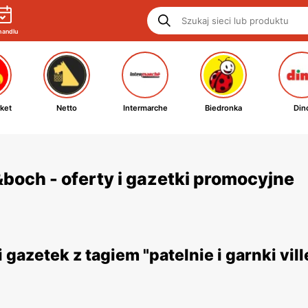
handlu
ket
Netto
Intermarche
Biedronka
Din
y&boch - oferty i gazetki promocyjne
gazetek z tagiem "patelnie i garnki v