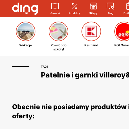
Gazetki
Produkty
Sklepy
Blog
Dni 
Wakacje
Powrót do
Kaufland
POLOmar
szkoły!
TAGI
Patelnie i garnki villero
Obecnie nie posiadamy produktów i 
oferty: