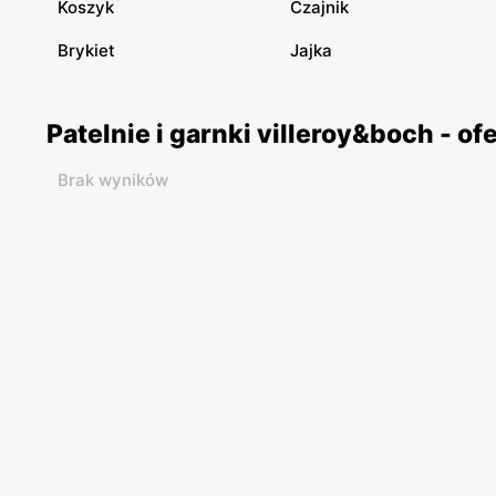
Koszyk
Czajnik
Brykiet
Jajka
Patelnie i garnki villeroy&boch - o
Brak wyników