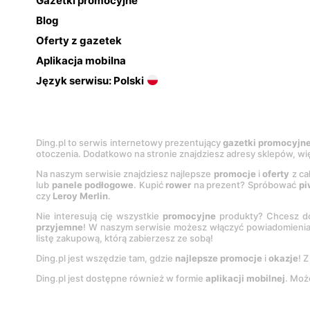
Gazetki promocyjne
Blog
Oferty z gazetek
Aplikacja mobilna
Język serwisu: Polski
Ding.pl to serwis internetowy prezentujący
gazetki promocyjn
otoczenia. Dodatkowo na stronie znajdziesz adresy sklepów, wię
Na naszym serwisie znajdziesz najlepsze
promocje
i
oferty
z ca
lub
panele podłogowe
. Kupić
rower
na prezent? Spróbować
pi
czy
Leroy Merlin
.
Nie interesują cię wszystkie
promocyjne
produkty? Chcesz do
przyjemne
! W naszym serwisie możesz włączyć powiadomieni
listę zakupową, którą zabierzesz ze sobą!
Ding.pl jest wszędzie tam, gdzie
najlepsze promocje
i
okazje
! 
Ding.pl jest dostępne również w formie
aplikacji mobilnej
. Moż