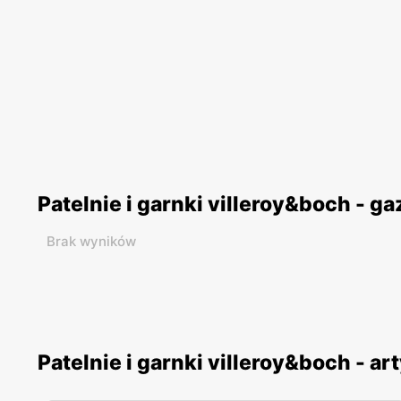
Patelnie i garnki villeroy&boch - g
Brak wyników
Patelnie i garnki villeroy&boch - ar