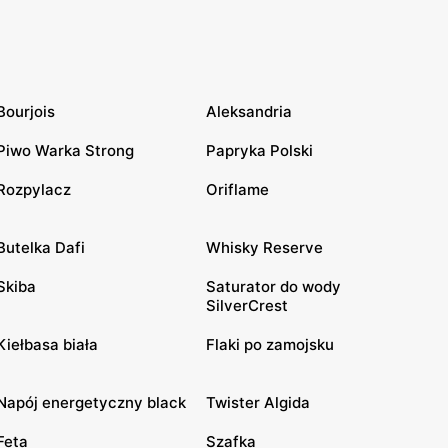
Bourjois
Aleksandria
Piwo Warka Strong
Papryka Polski
Rozpylacz
Oriflame
Butelka Dafi
Whisky Reserve
Skiba
Saturator do wody
SilverCrest
Kiełbasa biała
Flaki po zamojsku
Napój energetyczny black
Twister Algida
Feta
Szafka