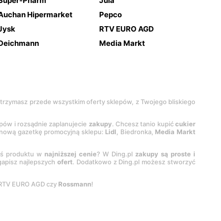
Super-Pharm
Jula
Auchan Hipermarket
Pepco
Jysk
RTV EURO AGD
Deichmann
Media Markt
 otrzymasz przede wszystkim oferty sklepów, z Twojego bliskiego
epów i rozsądnie zaplanujecie
zakupy
. Chcesz tanio kupić
cukier
z nową gazetkę promocyjną sklepu:
Lidl
, Biedronka,
Media Markt
oś produktu w
najniższej cenie
? W Ding.pl
zakupy są proste i
egapisz najlepszych
ofert
. Dodatkowo z Ding.pl możesz stworzyć
 RTV EURO AGD czy
Rossmann
!