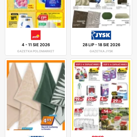
4
-
11 SIE 2026
28 LIP
-
18 SIE 2026
GAZETKA POLOMARKET
GAZETKA JYSK