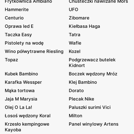
Frytkownica Ambiano
Chusteczki nawilżane Mors
Hammerite
UFO
Centurio
Zibomare
Oprawa led E
Kiełbasa Haga
Taczka Easy
Tatra
Pistolety na wodę
Wafle
Wino półwytrawne Riesling
Kozel
Topaz
Podgrzewacz butelek
Kidnort
Kubek Bambino
Boczek wędzony Mróz
Karafka Wessper
Klej Bambino
Mąka tortowa
Dorato
Jaja M Marysia
Plecak Nike
Olej O La La!
Paluszki surimi Vici
Łosoś wędzony Koral
Milton
Krzesło kempingowe
Panel winylowy Artens
Kayoba