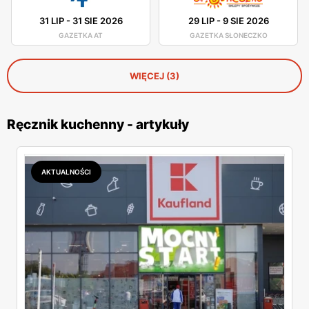
31 LIP
-
31 SIE 2026
29 LIP
-
9 SIE 2026
GAZETKA AT
GAZETKA SŁONECZKO
WIĘCEJ (3)
Ręcznik kuchenny - artykuły
AKTUALNOŚCI