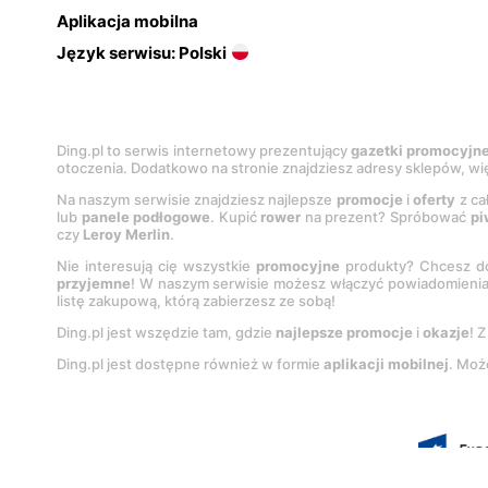
Aplikacja mobilna
Język serwisu: Polski
Ding.pl to serwis internetowy prezentujący
gazetki promocyjn
otoczenia. Dodatkowo na stronie znajdziesz adresy sklepów, wię
Na naszym serwisie znajdziesz najlepsze
promocje
i
oferty
z ca
lub
panele podłogowe
. Kupić
rower
na prezent? Spróbować
pi
czy
Leroy Merlin
.
Nie interesują cię wszystkie
promocyjne
produkty? Chcesz do
przyjemne
! W naszym serwisie możesz włączyć powiadomieni
listę zakupową, którą zabierzesz ze sobą!
Ding.pl jest wszędzie tam, gdzie
najlepsze promocje
i
okazje
! 
Ding.pl jest dostępne również w formie
aplikacji mobilnej
. Moż