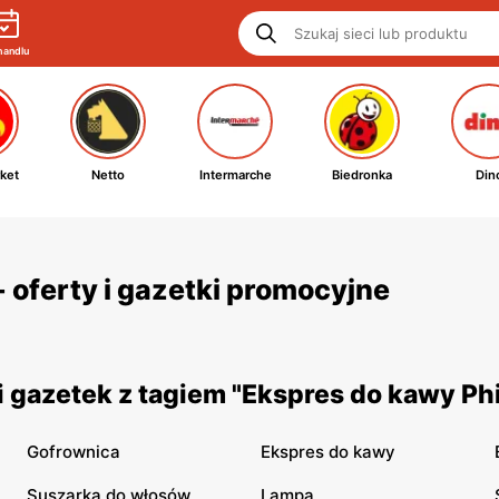
handlu
ket
Netto
Intermarche
Biedronka
Din
- oferty i gazetki promocyjne
 gazetek z tagiem "Ekspres do kawy Phi
Gofrownica
Ekspres do kawy
Suszarka do włosów
Lampa