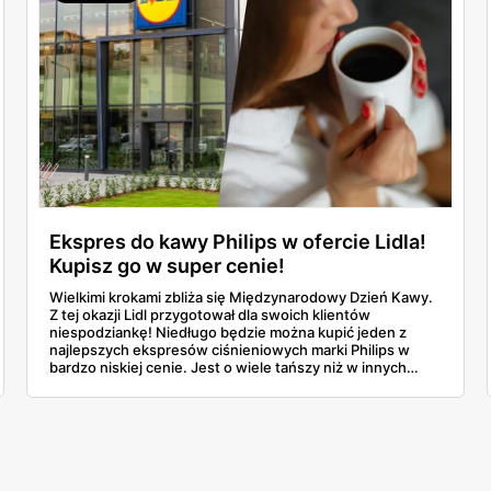
Ekspres do kawy Philips w ofercie Lidla!
Kupisz go w super cenie!
Wielkimi krokami zbliża się Międzynarodowy Dzień Kawy.
Z tej okazji Lidl przygotował dla swoich klientów
niespodziankę! Niedługo będzie można kupić jeden z
najlepszych ekspresów ciśnieniowych marki Philips w
bardzo niskiej cenie. Jest o wiele tańszy niż w innych
sklepach! Przekonaj się, ile kosztuje to urządzenie i
poznaj jego najważniejsze funkcje.