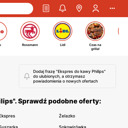
o
Rossmann
Lidl
Czas na
Ta
grilla!
kosm
Dodaj frazę "Ekspres do kawy Philips"
do ulubionych, a otrzymasz
powiadomienia o nowych ofertach
lips". Sprawdź podobne oferty:
Ekspres
Żelazko
Suszarka
Sokowirówka