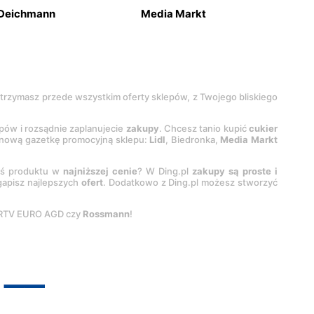
Deichmann
Media Markt
 otrzymasz przede wszystkim oferty sklepów, z Twojego bliskiego
epów i rozsądnie zaplanujecie
zakupy
. Chcesz tanio kupić
cukier
z nową gazetkę promocyjną sklepu:
Lidl
, Biedronka,
Media Markt
oś produktu w
najniższej cenie
? W Ding.pl
zakupy są proste i
egapisz najlepszych
ofert
. Dodatkowo z Ding.pl możesz stworzyć
 RTV EURO AGD czy
Rossmann
!