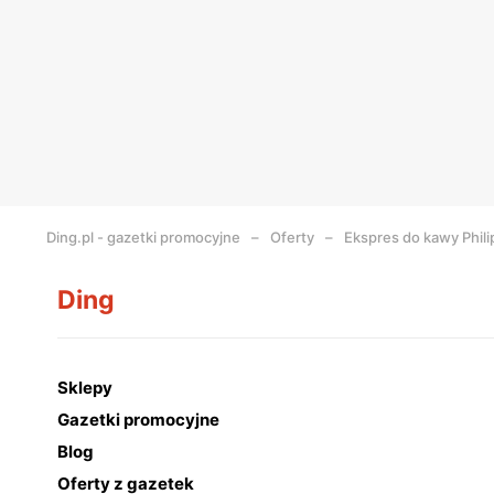
Ding.pl - gazetki promocyjne
Oferty
Ekspres do kawy Phili
Ding
Sklepy
Gazetki promocyjne
Blog
Oferty z gazetek