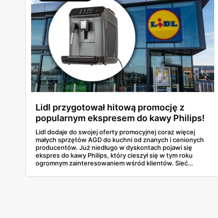
Lidl przygotował hitową promocję z
popularnym ekspresem do kawy Philips!
Lidl dodaje do swojej oferty promocyjnej coraz więcej
małych sprzętów AGD do kuchni od znanych i cenionych
producentów. Już niedługo w dyskontach pojawi się
ekspres do kawy Philips, który cieszył się w tym roku
ogromnym zainteresowaniem wśród klientów. Sieć
oferuje to urządzenie w promocji, okazuje się też, że to
najniższa cena na naszym rynku. Sprawdź, ile
zaoszczędzisz i przekonaj się, jakimi funkcjami wyróżnia
się ten sprzęt.