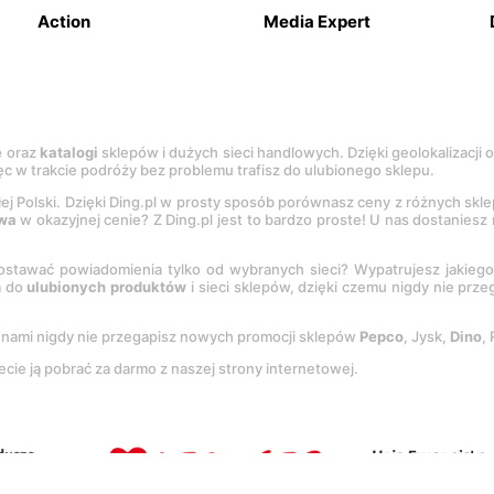
Action
Media Expert
e
oraz
katalogi
sklepów i dużych sieci handlowych. Dzięki geolokalizacji
c w trakcie podróży bez problemu trafisz do ulubionego sklepu.
łej Polski. Dzięki Ding.pl w prosty sposób porównasz ceny z różnych skl
wa
w okazyjnej cenie? Z Ding.pl jest to bardzo proste! U nas dostanies
stawać powiadomienia tylko od wybranych sieci? Wypatrujesz jakieg
a do
ulubionych produktów
i sieci sklepów, dzięki czemu nigdy nie prz
Z nami nigdy nie przegapisz nowych promocji sklepów
Pepco
, Jysk,
Dino
,
ecie ją pobrać za darmo z naszej strony internetowej.