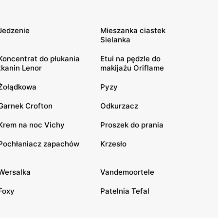
Jedzenie
Mieszanka ciastek
Sielanka
Koncentrat do płukania
Etui na pędzle do
tkanin Lenor
makijażu Oriflame
Żołądkowa
Pyzy
Garnek Crofton
Odkurzacz
Krem na noc Vichy
Proszek do prania
Pochłaniacz zapachów
Krzesło
Wersalka
Vandemoortele
Foxy
Patelnia Tefal