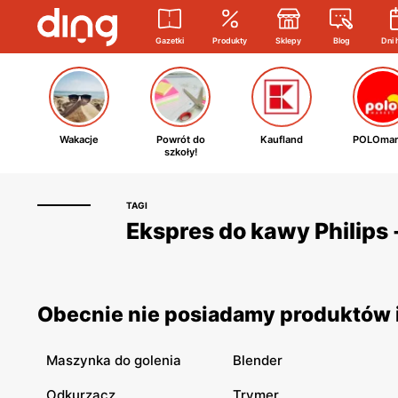
Gazetki
Produkty
Sklepy
Blog
Dni 
Wakacje
Powrót do
Kaufland
POLOmar
szkoły!
TAGI
Ekspres do kawy Philips 
Obecnie nie posiadamy produktów i
Maszynka do golenia
Blender
Odkurzacz
Trymer