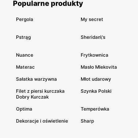
Popularne produkty
Pergola
My secret
Pstrąg
Sheridan\'s
Nuance
Frytkownica
Materac
Masło Mlekovita
Sałatka warzywna
Młot udarowy
Filet z piersi kurczaka
Szynka Polski
Dobry Kurczak
Optima
Temperówka
Dekoracje i oświetlenie
Sharp