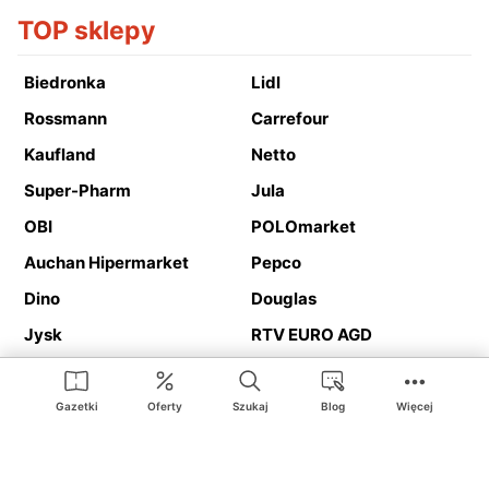
TOP sklepy
Biedronka
Lidl
Rossmann
Carrefour
Kaufland
Netto
Super-Pharm
Jula
OBI
POLOmarket
Auchan Hipermarket
Pepco
Dino
Douglas
Jysk
RTV EURO AGD
Action
Media Expert
Deichmann
Media Markt
Gazetki
Oferty
Szukaj
Blog
Więcej
Ding.pl to serwis internetowy prezentujący
gazetki promocyjne
oraz
katalogi
sklepów i dużych sieci handlowych. Dzięki