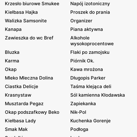
Krzesło biurowe Smukee
Napój izotoniczny
Kiełbasa Hajka
Proszek do prania
Walizka Samsonite
Organizer
Kanapa
Piana aktywna
Zawieszka do wc Bref
Alkohole
wysokoprocentowe
Bluzka
Flaki po zamojsku
Karma
Piórnik Ok.
Okap
Kawa mrożona
Mleko Mleczna Dolina
Długopis Parker
Ciastka Delicje
Taśma klejąca deli
Krasnystaw
Sól kamienna Kłodawska
Musztarda Pegaz
Zapiekanka
Okap podszafkowy Beko
Nik-Pol
Kiełbasa Lady
Kuchenka Gorenje
Smak Mak
Podłoga