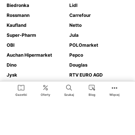
Biedronka
Lidl
Rossmann
Carrefour
Kaufland
Netto
Super-Pharm
Jula
OBI
POLOmarket
Auchan Hipermarket
Pepco
Dino
Douglas
Jysk
RTV EURO AGD
Action
Media Expert
Deichmann
Media Markt
Gazetki
Oferty
Szukaj
Blog
Więcej
Ding.pl to serwis internetowy prezentujący
gazetki promocyjne
oraz
katalogi
sklepów i dużych sieci handlowych. Dzięki
geolokalizacji otrzymasz przede wszystkim oferty sklepów, z
Twojego bliskiego otoczenia. Dodatkowo na stronie znajdziesz
adresy sklepów, więc w trakcie podróży bez problemu trafisz do