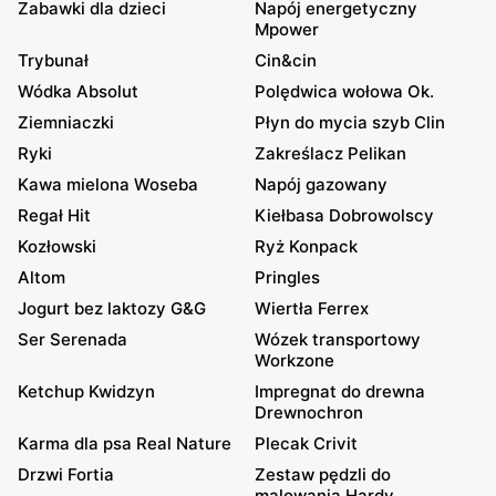
Zabawki dla dzieci
Napój energetyczny
Mpower
Trybunał
Cin&cin
Wódka Absolut
Polędwica wołowa Ok.
Ziemniaczki
Płyn do mycia szyb Clin
Ryki
Zakreślacz Pelikan
Kawa mielona Woseba
Napój gazowany
Regał Hit
Kiełbasa Dobrowolscy
Kozłowski
Ryż Konpack
Altom
Pringles
Jogurt bez laktozy G&G
Wiertła Ferrex
Ser Serenada
Wózek transportowy
Workzone
Ketchup Kwidzyn
Impregnat do drewna
Drewnochron
Karma dla psa Real Nature
Plecak Crivit
Drzwi Fortia
Zestaw pędzli do
malowania Hardy