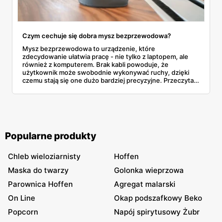
Czym cechuje się dobra mysz bezprzewodowa?
Mysz bezprzewodowa to urządzenie, które
zdecydowanie ułatwia pracę - nie tylko z laptopem, ale
również z komputerem. Brak kabli powoduje, że
użytkownik może swobodnie wykonywać ruchy, dzięki
czemu stają się one dużo bardziej precyzyjne. Przeczytaj
poniższy artykuł i sprawdź, czym powinna
charakteryzować się dobra mysz bezprzewodowa.
Popularne produkty
Chleb wieloziarnisty
Hoffen
Maska do twarzy
Golonka wieprzowa
Parownica Hoffen
Agregat malarski
On Line
Okap podszafkowy Beko
Popcorn
Napój spirytusowy Żubr