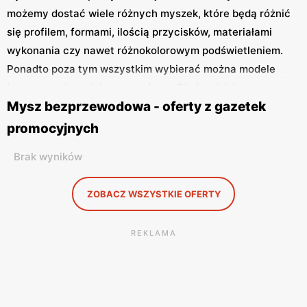
możemy dostać wiele różnych myszek, które będą różnić
się profilem, formami, ilością przycisków, materiałami
wykonania czy nawet różnokolorowym podświetleniem.
Ponadto poza tym wszystkim wybierać można modele
bezprzewodowe lub przewodowe. Dla bardziej
Mysz bezprzewodowa - oferty z gazetek
wymagających użytkowników przygotowano również
wyspecjalizowane modele dostosowane zarówno dla
promocyjnych
graczy, jak i do wykorzystania zawodowego. Poszukujesz
Brak wyników
myszek w najlepszych cenach? Dla Ciebie ciągle
przeglądamy gazety promocyjne z różnych sklepów, by
ZOBACZ WSZYSTKIE OFERTY
znaleźć interesujące Cię towary w najlepszych
możliwych cenach.
REKLAMA