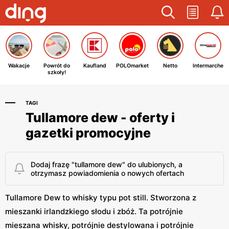
Wakacje
Powrót do
Kaufland
POLOmarket
Netto
Intermarche
szkoły!
TAGI
Tullamore dew - oferty i
gazetki promocyjne
Dodaj frazę "tullamore dew" do ulubionych, a
otrzymasz powiadomienia o nowych ofertach
Tullamore Dew to whisky typu pot still. Stworzona z
mieszanki irlandzkiego słodu i zbóż. Ta potrójnie
mieszana whisky, potrójnie destylowana i potrójnie