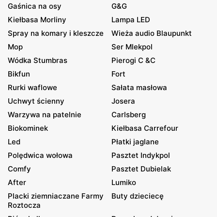
Gaśnica na osy
G&G
Kiełbasa Morliny
Lampa LED
Spray na komary i kleszcze
Wieża audio Blaupunkt
Mop
Ser Mlekpol
Wódka Stumbras
Pierogi C &C
Bikfun
Fort
Rurki waflowe
Sałata masłowa
Uchwyt ścienny
Josera
Warzywa na patelnie
Carlsberg
Biokominek
Kiełbasa Carrefour
Led
Płatki jaglane
Polędwica wołowa
Pasztet Indykpol
Comfy
Pasztet Dubielak
After
Lumiko
Placki ziemniaczane Farmy
Buty dzieciecę
Roztocza