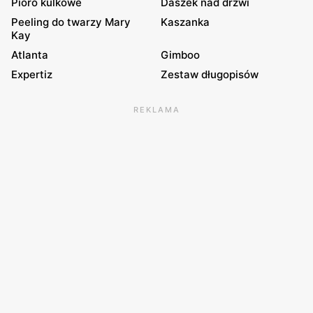
Pióro kulkowe
Daszek nad drzwi
Peeling do twarzy Mary
Kaszanka
Kay
Atlanta
Gimboo
Expertiz
Zestaw długopisów
REKLAMA