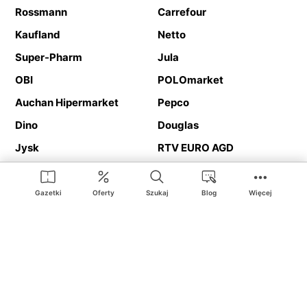
Rossmann
Carrefour
Kaufland
Netto
Super-Pharm
Jula
OBI
POLOmarket
Auchan Hipermarket
Pepco
Dino
Douglas
Jysk
RTV EURO AGD
Action
Media Expert
Deichmann
Media Markt
Gazetki
Oferty
Szukaj
Blog
Więcej
Ding.pl to serwis internetowy prezentujący
gazetki promocyjne
oraz
katalogi
sklepów i dużych sieci handlowych. Dzięki
geolokalizacji otrzymasz przede wszystkim oferty sklepów, z
Twojego bliskiego otoczenia. Dodatkowo na stronie znajdziesz
adresy sklepów, więc w trakcie podróży bez problemu trafisz do
ulubionego sklepu.