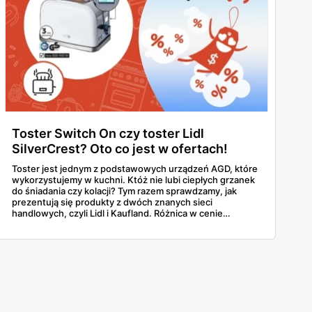
Toster Switch On czy toster Lidl
SilverCrest? Oto co jest w ofertach!
Toster jest jednym z podstawowych urządzeń AGD, które
wykorzystujemy w kuchni. Któż nie lubi ciepłych grzanek
do śniadania czy kolacji? Tym razem sprawdzamy, jak
prezentują się produkty z dwóch znanych sieci
handlowych, czyli Lidl i Kaufland. Różnica w cenie
pomiędzy oboma to aż 60 zł. Jest ku temu powód!