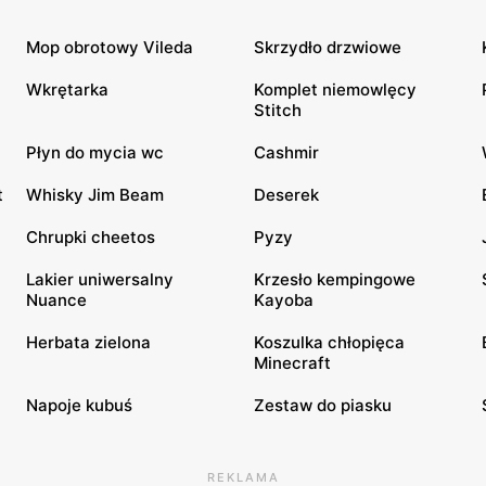
Mop obrotowy Vileda
Skrzydło drzwiowe
Wkrętarka
Komplet niemowlęcy
Stitch
Płyn do mycia wc
Cashmir
t
Whisky Jim Beam
Deserek
Chrupki cheetos
Pyzy
Lakier uniwersalny
Krzesło kempingowe
Nuance
Kayoba
Herbata zielona
Koszulka chłopięca
Minecraft
Napoje kubuś
Zestaw do piasku
REKLAMA