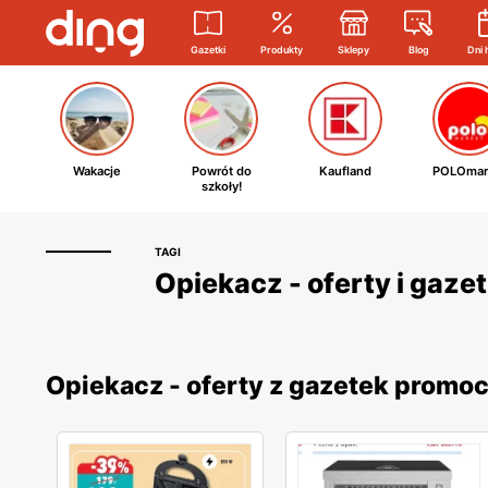
Gazetki
Produkty
Sklepy
Blog
Dni 
Wakacje
Powrót do
Kaufland
POLOmar
szkoły!
TAGI
Opiekacz - oferty i gaze
Opiekacz - oferty z gazetek promo