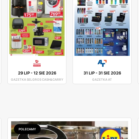
29 LIP
-
12 SIE 2026
31 LIP
-
31 SIE 2026
GAZETKA SELGROS CASH&CARRY
GAZETKA AT
POLECAMY