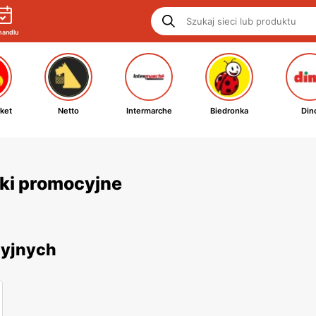
handlu
ket
Netto
Intermarche
Biedronka
Din
tki promocyjne
cyjnych