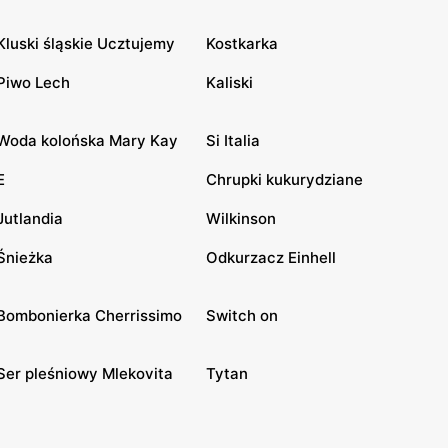
Kluski śląskie Ucztujemy
Kostkarka
Piwo Lech
Kaliski
Woda kolońska Mary Kay
Si Italia
E
Chrupki kukurydziane
Jutlandia
Wilkinson
Śnieżka
Odkurzacz Einhell
Bombonierka Cherrissimo
Switch on
Ser pleśniowy Mlekovita
Tytan