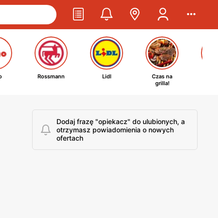
o
Rossmann
Lidl
Czas na
Ta
grilla!
kosm
Dodaj frazę "opiekacz" do ulubionych, a
otrzymasz powiadomienia o nowych
ofertach