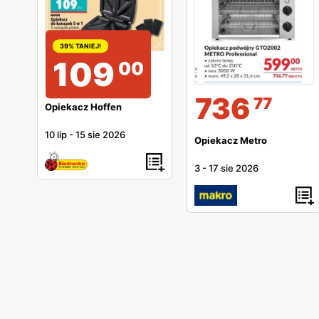
39% TANIEJ!
109
00
736
77
Opiekacz Hoffen
10 lip
-
15 sie 2026
Opiekacz Metro
3
-
17 sie 2026