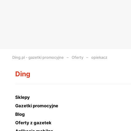
Ding.pl - gazetki promocyjne
Oferty
opiekacz
Ding
Sklepy
Gazetki promocyjne
Blog
Oferty z gazetek