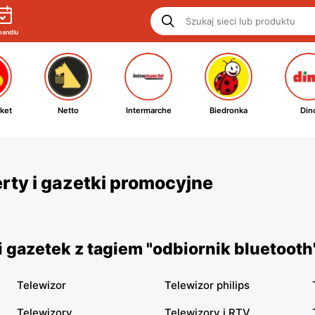
handlu
ket
Netto
Intermarche
Biedronka
Din
erty i gazetki promocyjne
 gazetek z tagiem "odbiornik bluetooth
Telewizor
Telewizor philips
Telewizory
Telewizory i RTV