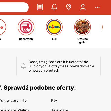
o
Rossmann
Lidl
Czas na
Ta
grilla!
kosm
Dodaj frazę "odbiornik bluetooth" do
ulubionych, a otrzymasz powiadomienia
o nowych ofertach
". Sprawdź podobne oferty:
Telewizory i rtv
Rtv
Telewizor Philips
Telewizor