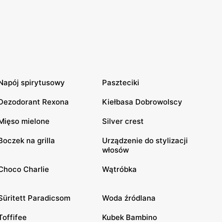
Napój spirytusowy
Paszteciki
Dezodorant Rexona
Kiełbasa Dobrowolscy
Mięso mielone
Silver crest
Boczek na grilla
Urządzenie do stylizacji
włosów
Choco Charlie
Wątróbka
Süritett Paradicsom
Woda źródlana
Toffifee
Kubek Bambino