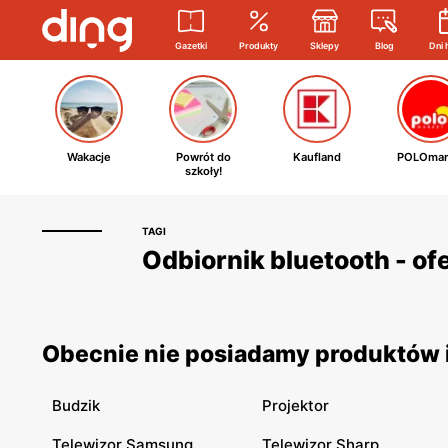
Gazetki
Produkty
Sklepy
Blog
Dni 
Wakacje
Powrót do
Kaufland
POLOmar
szkoły!
TAGI
Odbiornik bluetooth - of
Obecnie nie posiadamy produktów i
Budzik
Projektor
Telewizor Samsung
Telewizor Sharp