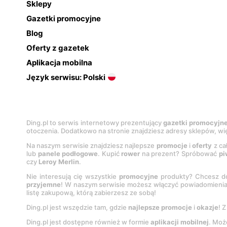
Sklepy
Gazetki promocyjne
Blog
Oferty z gazetek
Aplikacja mobilna
Język serwisu: Polski
Ding.pl to serwis internetowy prezentujący
gazetki promocyjn
otoczenia. Dodatkowo na stronie znajdziesz adresy sklepów, wię
Na naszym serwisie znajdziesz najlepsze
promocje
i
oferty
z ca
lub
panele podłogowe
. Kupić
rower
na prezent? Spróbować
pi
czy
Leroy Merlin
.
Nie interesują cię wszystkie
promocyjne
produkty? Chcesz do
przyjemne
! W naszym serwisie możesz włączyć powiadomieni
listę zakupową, którą zabierzesz ze sobą!
Ding.pl jest wszędzie tam, gdzie
najlepsze promocje
i
okazje
! 
Ding.pl jest dostępne również w formie
aplikacji mobilnej
. Moż