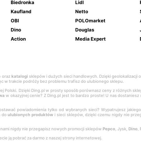
Biedronka
Lidl
Kaufland
Netto
OBI
POLOmarket
Dino
Douglas
Action
Media Expert
e
oraz
katalogi
sklepów i dużych sieci handlowych. Dzięki geolokalizacji
c w trakcie podróży bez problemu trafisz do ulubionego sklepu.
łej Polski. Dzięki Ding.pl w prosty sposób porównasz ceny z różnych skl
wa
w okazyjnej cenie? Z Ding.pl jest to bardzo proste! U nas dostanies
stawać powiadomienia tylko od wybranych sieci? Wypatrujesz jakieg
a do
ulubionych produktów
i sieci sklepów, dzięki czemu nigdy nie prz
Z nami nigdy nie przegapisz nowych promocji sklepów
Pepco
, Jysk,
Dino
,
ecie ją pobrać za darmo z naszej strony internetowej.