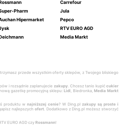
Rossmann
Carrefour
Super-Pharm
Jula
Auchan Hipermarket
Pepco
Jysk
RTV EURO AGD
Deichmann
Media Markt
 otrzymasz przede wszystkim oferty sklepów, z Twojego bliskiego
epów i rozsądnie zaplanujecie
zakupy
. Chcesz tanio kupić
cukier
z nową gazetkę promocyjną sklepu:
Lidl
, Biedronka,
Media Markt
oś produktu w
najniższej cenie
? W Ding.pl
zakupy są proste i
egapisz najlepszych
ofert
. Dodatkowo z Ding.pl możesz stworzyć
 RTV EURO AGD czy
Rossmann
!