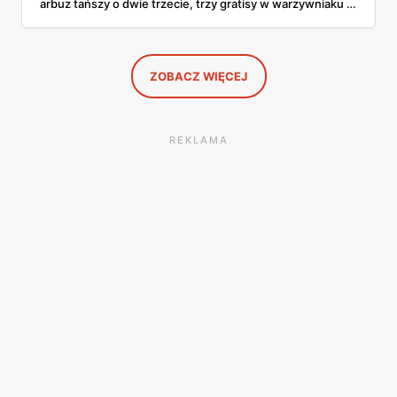
arbuz tańszy o dwie trzecie, trzy gratisy w warzywniaku i
jedna oferta działająca wyłącznie w sobotę. Przejrzałam
całą sobotnią gazetkę Lidla strona po stronie i wybrałam
to, co naprawdę się opłaca.
ZOBACZ WIĘCEJ
REKLAMA