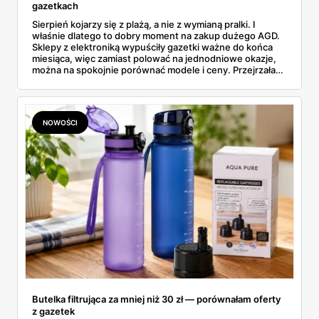
gazetkach
Sierpień kojarzy się z plażą, a nie z wymianą pralki. I
właśnie dlatego to dobry moment na zakup dużego AGD.
Sklepy z elektroniką wypuściły gazetki ważne do końca
miesiąca, więc zamiast polować na jednodniowe okazje,
można na spokojnie porównać modele i ceny. Przejrzałam
aktualne promocje AGD i RTV — poniżej wszystko, co
znalazłam, z cenami i terminami.
NOWOŚCI
Butelka filtrująca za mniej niż 30 zł — porównałam oferty
z gazetek