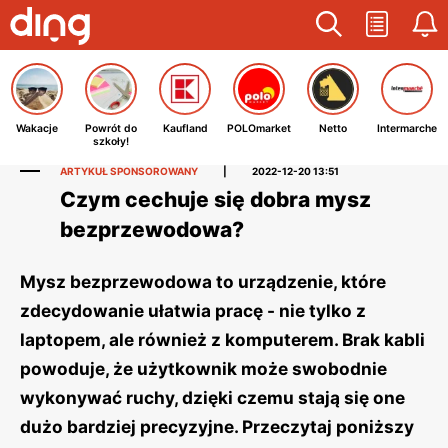
Wakacje
Powrót do
Kaufland
POLOmarket
Netto
Intermarche
szkoły!
ARTYKUŁ SPONSOROWANY
|
2022-12-20 13:51
Czym cechuje się dobra mysz
bezprzewodowa?
Mysz bezprzewodowa to urządzenie, które
zdecydowanie ułatwia pracę - nie tylko z
laptopem, ale również z komputerem. Brak kabli
powoduje, że użytkownik może swobodnie
wykonywać ruchy, dzięki czemu stają się one
dużo bardziej precyzyjne. Przeczytaj poniższy