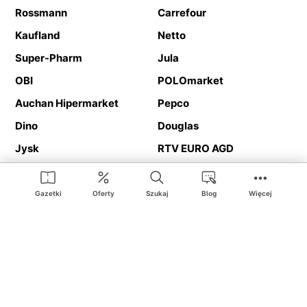
Rossmann
Carrefour
Kaufland
Netto
Super-Pharm
Jula
OBI
POLOmarket
Auchan Hipermarket
Pepco
Dino
Douglas
Jysk
RTV EURO AGD
Action
Media Expert
Deichmann
Media Markt
Gazetki
Oferty
Szukaj
Blog
Więcej
Ding.pl to serwis internetowy prezentujący
gazetki promocyjne
oraz
katalogi
sklepów i dużych sieci handlowych. Dzięki
geolokalizacji otrzymasz przede wszystkim oferty sklepów, z
Twojego bliskiego otoczenia. Dodatkowo na stronie znajdziesz
adresy sklepów, więc w trakcie podróży bez problemu trafisz do
ulubionego sklepu.