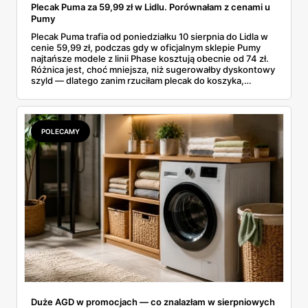
Plecak Puma za 59,99 zł w Lidlu. Porównałam z cenami u
Pumy
Plecak Puma trafia od poniedziałku 10 sierpnia do Lidla w
cenie 59,99 zł, podczas gdy w oficjalnym sklepie Pumy
najtańsze modele z linii Phase kosztują obecnie od 74 zł.
Różnica jest, choć mniejsza, niż sugerowałby dyskontowy
szyld — dlatego zanim rzuciłam plecak do koszyka,
rozłożyłam ceny na czynniki pierwsze. Poniżej cała
rozpiska: co dokładnie sprzedaje Lidl, ile kosztują
odpowiedniki u producenta i komu ten zakup naprawdę
się opłaci.
POLECAMY
Duże AGD w promocjach — co znalazłam w sierpniowych