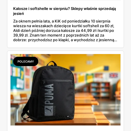
Kalosze i softshelle w sierpniu? Sklepy właśnie sprzedają
jesień
Za oknem pełnia lata, a KiK od poniedziałku 10 sierpnia
wiesza na wieszakach dziecięce kurtki softshell za 60 zł,
Aldi dzień później dorzuca kalosze za 44,99 zł i kurtki po
39,99 zł. Znam ten moment z poprzednich lat aż za
dobrze: przychodzisz po klapki, a wychodzisz z jesienną
garderobą dla całej rodziny. Sprawdziłam, co dokładnie
pojawi się w gazetkach w przyszłym tygodniu i czy jest
sens kupować jesień, zanim skończą się wakacje.
POLECAMY