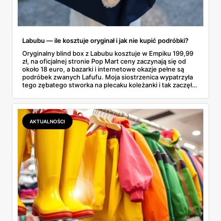
Labubu — ile kosztuje oryginał i jak nie kupić podróbki?
Oryginalny blind box z Labubu kosztuje w Empiku 199,99
zł, na oficjalnej stronie Pop Mart ceny zaczynają się od
około 18 euro, a bazarki i internetowe okazje pełne są
podróbek zwanych Lafufu. Moja siostrzenica wypatrzyła
tego zębatego stworka na plecaku koleżanki i tak zaczęło
się rodzinne śledztwo: co to właściwie jest, ile naprawdę
kosztuje i po czym poznać, że sprzedawca nie wciska nam
podróbki. Spisałam wszystko, czego się dowiedziałam —
łącznie z jedną wpadką, o której za chwilę.
AKTUALNOŚCI