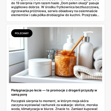
do 19 sierpnia i tym razem hasło „Dom pełen okazji" pasuje
wyjątkowo dobrze. W środku frytkownica beztłuszczowa,
zgrzewarka próżniowa, serwis obiadowy na osiemnaście
elementów i cała półka drobiazgów do kuchni. Przejrzałam
wszystkie strony i wybrałam to, po co sama ustawiłabym
się przy półce z samego rana.
POLECAMY
Pielęgnacja po lecie — te promocje z drogerii przyszły w
samą porę
Początek sierpnia to moment, w którym moja skóra
zaczyna wystawiać rachunek za wakacje: słońce, morska
woda, klimatyzacja w biurze. Znacie to. Zamiast kupować