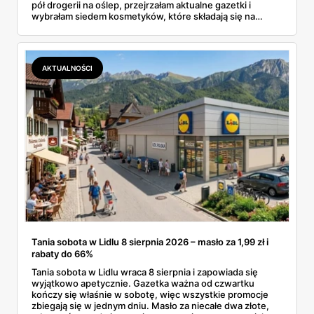
pół drogerii na oślep, przejrzałam aktualne gazetki i
wybrałam siedem kosmetyków, które składają się na
sensowny plan regeneracji — od peelingu za 21,95 zł po
dermokosmetyki Vichy. Wszystkie ceny sprawdziłam w
ofertach, terminy też.
AKTUALNOŚCI
Tania sobota w Lidlu 8 sierpnia 2026 – masło za 1,99 zł i
rabaty do 66%
Tania sobota w Lidlu wraca 8 sierpnia i zapowiada się
wyjątkowo apetycznie. Gazetka ważna od czwartku
kończy się właśnie w sobotę, więc wszystkie promocje
zbiegają się w jednym dniu. Masło za niecałe dwa złote,