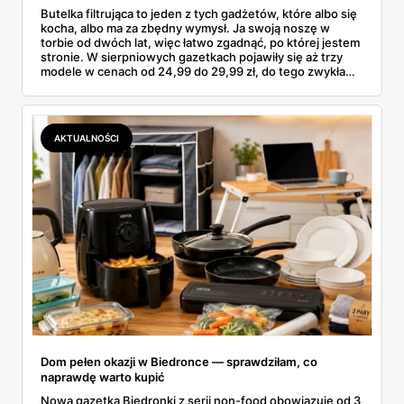
Butelka filtrująca to jeden z tych gadżetów, które albo się
kocha, albo ma za zbędny wymysł. Ja swoją noszę w
torbie od dwóch lat, więc łatwo zgadnąć, po której jestem
stronie. W sierpniowych gazetkach pojawiły się aż trzy
modele w cenach od 24,99 do 29,99 zł, do tego zwykła
butelka za 14,99 zł dla nieprzekonanych. Sprawdziłam
wszystkie oferty i policzyłam, kiedy taki zakup faktycznie
się opłaca.
AKTUALNOŚCI
Dom pełen okazji w Biedronce — sprawdziłam, co
naprawdę warto kupić
Nowa gazetka Biedronki z serii non-food obowiązuje od 3