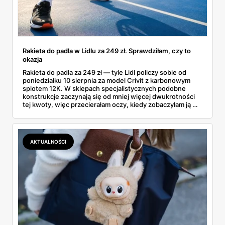
Rakieta do padla w Lidlu za 249 zł. Sprawdziłam, czy to
okazja
Rakieta do padla za 249 zł — tyle Lidl policzy sobie od
poniedziałku 10 sierpnia za model Crivit z karbonowym
splotem 12K. W sklepach specjalistycznych podobne
konstrukcje zaczynają się od mniej więcej dwukrotności
tej kwoty, więc przecierałam oczy, kiedy zobaczyłam ją w
gazetce między dresami a wkrętarką. Padel to dziś
najszybciej rosnący sport w Polsce: kortów przybywa
lawinowo, a chętnych jeszcze szybciej. Sprawdziłam, co
dokładnie dostajemy za te pieniądze i komu taka rakieta
AKTUALNOŚCI
faktycznie wystarczy.