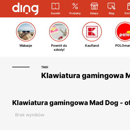
Gazetki
Produkty
Sklepy
Blog
Dni 
Wakacje
Powrót do
Kaufland
POLOmar
szkoły!
TAGI
Klawiatura gamingowa Ma
Klawiatura gamingowa Mad Dog - o
Brak wyników