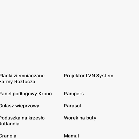
Placki ziemniaczane
Projektor LVN System
Farmy Roztocza
Panel podłogowy Krono
Pampers
Gulasz wieprzowy
Parasol
Poduszka na krzesło
Worek na buty
Jutlandia
Granola
Mamut