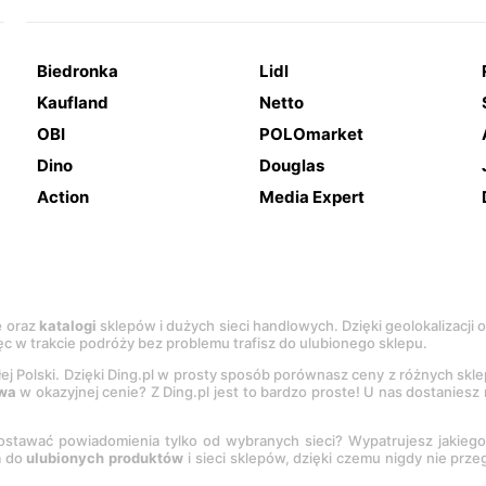
Biedronka
Lidl
Kaufland
Netto
OBI
POLOmarket
Dino
Douglas
Action
Media Expert
e
oraz
katalogi
sklepów i dużych sieci handlowych. Dzięki geolokalizacji
c w trakcie podróży bez problemu trafisz do ulubionego sklepu.
łej Polski. Dzięki Ding.pl w prosty sposób porównasz ceny z różnych skl
wa
w okazyjnej cenie? Z Ding.pl jest to bardzo proste! U nas dostanies
stawać powiadomienia tylko od wybranych sieci? Wypatrujesz jakieg
a do
ulubionych produktów
i sieci sklepów, dzięki czemu nigdy nie prz