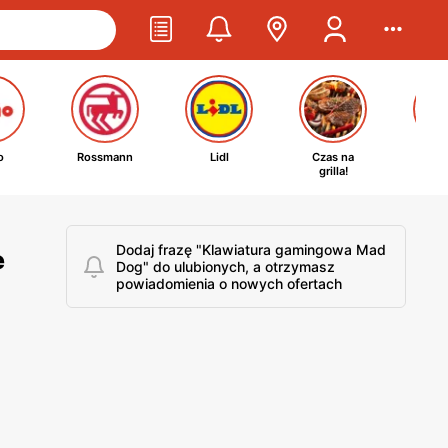
o
Rossmann
Lidl
Czas na
Ta
grilla!
kosm
Dodaj frazę "Klawiatura gamingowa Mad
e
Dog" do ulubionych, a otrzymasz
powiadomienia o nowych ofertach