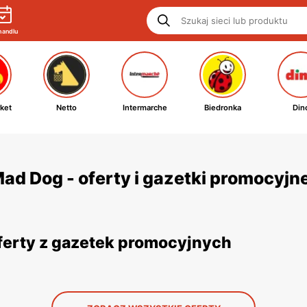
handlu
ket
Netto
Intermarche
Biedronka
Din
d Dog - oferty i gazetki promocyjn
ferty z gazetek promocyjnych