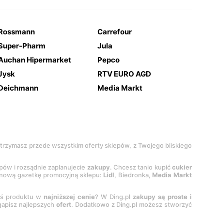
Rossmann
Carrefour
Super-Pharm
Jula
Auchan Hipermarket
Pepco
Jysk
RTV EURO AGD
Deichmann
Media Markt
 otrzymasz przede wszystkim oferty sklepów, z Twojego bliskiego
epów i rozsądnie zaplanujecie
zakupy
. Chcesz tanio kupić
cukier
z nową gazetkę promocyjną sklepu:
Lidl
, Biedronka,
Media Markt
oś produktu w
najniższej cenie
? W Ding.pl
zakupy są proste i
egapisz najlepszych
ofert
. Dodatkowo z Ding.pl możesz stworzyć