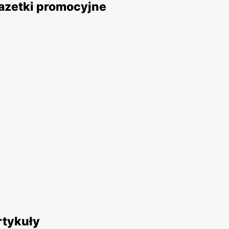
azetki promocyjne
rtykuły