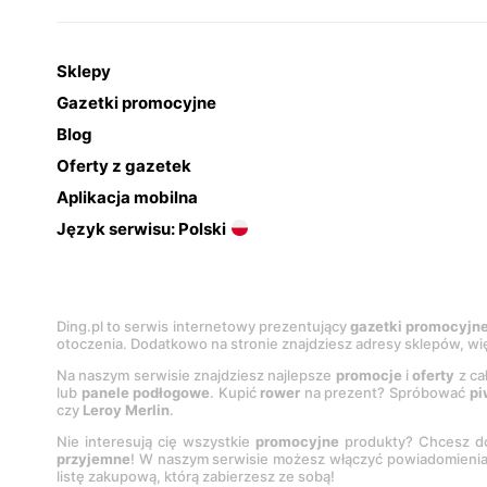
Sklepy
Gazetki promocyjne
Blog
Oferty z gazetek
Aplikacja mobilna
Język serwisu: Polski
Ding.pl to serwis internetowy prezentujący
gazetki promocyjn
otoczenia. Dodatkowo na stronie znajdziesz adresy sklepów, wię
Na naszym serwisie znajdziesz najlepsze
promocje
i
oferty
z ca
lub
panele podłogowe
. Kupić
rower
na prezent? Spróbować
pi
czy
Leroy Merlin
.
Nie interesują cię wszystkie
promocyjne
produkty? Chcesz do
przyjemne
! W naszym serwisie możesz włączyć powiadomieni
listę zakupową, którą zabierzesz ze sobą!