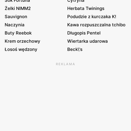
Sok Fortuna
Cytryna
Żelki NIMM2
Herbata Twinings
Sauvignon
Podudzie z kurczaka K!
Naczynia
Kawa rozpuszczalna tchibo
Buty Reebok
Długopis Pentel
Krem orzechowy
Wiertarka udarowa
Łosoś wędzony
Beck\'s
REKLAMA