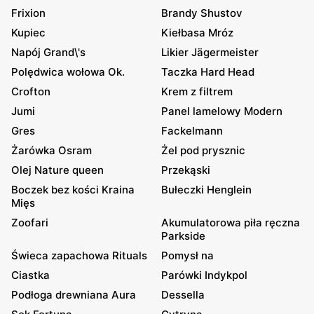
Frixion
Brandy Shustov
Kupiec
Kiełbasa Mróz
Napój Grand\'s
Likier Jägermeister
Polędwica wołowa Ok.
Taczka Hard Head
Crofton
Krem z filtrem
Jumi
Panel lamelowy Modern
Gres
Fackelmann
Żarówka Osram
Żel pod prysznic
Olej Nature queen
Przekąski
Boczek bez kości Kraina
Bułeczki Henglein
Mięs
Zoofari
Akumulatorowa piła ręczna
Parkside
Świeca zapachowa Rituals
Pomysł na
Ciastka
Parówki Indykpol
Podłoga drewniana Aura
Dessella