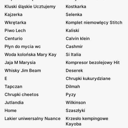
Kluski śląskie Ucztujemy
Kostkarka
Kajzerka
Selenka
Wkrętarka
Komplet niemowlęcy Stitch
Piwo Lech
Kaliski
Centurio
Calvin klein
Płyn do mycia wc
Cashmir
Woda kolońska Mary Kay
Si Italia
Jaja M Marysia
Kompresor bezolejowy Hit
Whisky Jim Beam
Deserek
E
Chrupki kukurydziane
Tapczan
Dilmah
Chrupki cheetos
Pyzy
Jutlandia
Wilkinson
Home
Szaszłyki
Lakier uniwersalny Nuance
Krzesło kempingowe
Kayoba