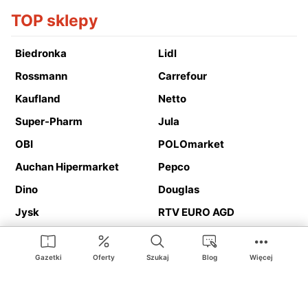
TOP sklepy
Biedronka
Lidl
Rossmann
Carrefour
Kaufland
Netto
Super-Pharm
Jula
OBI
POLOmarket
Auchan Hipermarket
Pepco
Dino
Douglas
Jysk
RTV EURO AGD
Action
Media Expert
Deichmann
Media Markt
Gazetki
Oferty
Szukaj
Blog
Więcej
Ding.pl to serwis internetowy prezentujący
gazetki promocyjne