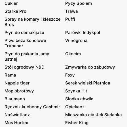
Cukier
Pyzy Społem
Starke Pro
Trawa
Spray na komary i kleszcze
Puffi
Bros
Płyn do demakijażu
Parówki Indykpol
Piwo bezalkoholowe
Winogrona
Trybunał
Płyn do płukania jamy
Okocim
ustnej
Stół ogrodowy N&D
Zmywarka do zabudowy
Rama
Foxy
Napoje tiger
Serek wiejski Piątnica
Mop obrotowy
Szynka Hit
Blaumann
Słodka chwila
Ręcznik kuchenny Cashmir
Opiekacz
Naświetlacz
Mieszanka ciastek Sielanka
Mus Hortex
Fisher King