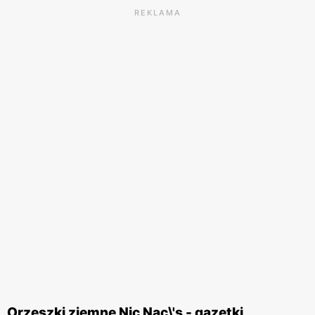
REKLAMA
Orzeszki ziemne Nic Nac\'s - gazetki