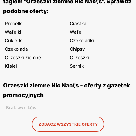
tagiem "Orzeszki ziemne Nic Nac\'s". Sprawdź
podobne oferty:
Precelki
Ciastka
Wafelki
Wafel
Cukierki
Czekoladki
Czekolada
Chipsy
Orzeszki ziemne
Orzeszki
Kisiel
Sernik
Orzeszki ziemne Nic Nac\'s - oferty z gazetek
promocyjnych
Brak wyników
ZOBACZ WSZYSTKIE OFERTY