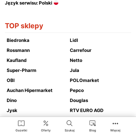
Język serwisu: Polski
TOP sklepy
Biedronka
Lidl
Rossmann
Carrefour
Kaufland
Netto
Super-Pharm
Jula
OBI
POLOmarket
Auchan Hipermarket
Pepco
Dino
Douglas
Jysk
RTV EURO AGD
Action
Media Expert
Deichmann
Media Markt
Gazetki
Oferty
Szukaj
Blog
Więcej