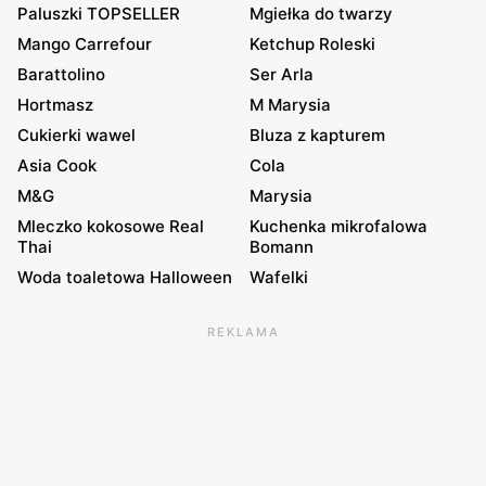
Paluszki TOPSELLER
Mgiełka do twarzy
Mango Carrefour
Ketchup Roleski
Barattolino
Ser Arla
Hortmasz
M Marysia
Cukierki wawel
Bluza z kapturem
Asia Cook
Cola
M&G
Marysia
Mleczko kokosowe Real
Kuchenka mikrofalowa
Thai
Bomann
Woda toaletowa Halloween
Wafelki
REKLAMA