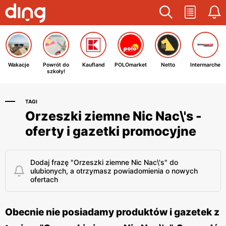
Wakacje
Powrót do
Kaufland
POLOmarket
Netto
Intermarche
szkoły!
TAGI
Orzeszki ziemne Nic Nac\'s -
oferty i gazetki promocyjne
Dodaj frazę "Orzeszki ziemne Nic Nac\'s" do
ulubionych, a otrzymasz powiadomienia o nowych
ofertach
Obecnie nie posiadamy produktów i gazetek z