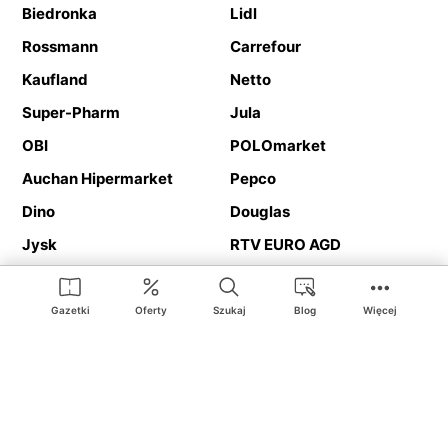
Biedronka
Lidl
Rossmann
Carrefour
Kaufland
Netto
Super-Pharm
Jula
OBI
POLOmarket
Auchan Hipermarket
Pepco
Dino
Douglas
Jysk
RTV EURO AGD
Action
Media Expert
Deichmann
Media Markt
Gazetki
Oferty
Szukaj
Blog
Więcej
Ding.pl to serwis internetowy prezentujący
gazetki promocyjne
oraz
katalogi
sklepów i dużych sieci handlowych. Dzięki
geolokalizacji otrzymasz przede wszystkim oferty sklepów, z
Twojego bliskiego otoczenia. Dodatkowo na stronie znajdziesz
adresy sklepów, więc w trakcie podróży bez problemu trafisz do