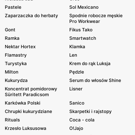
Pastele
Sol Mexicano
Zaparzaczka do herbaty
Spodnie robocze męskie
Pro Workwear
Gont
Fikus Tako
Ramka
Smartwatch
Nektar Hortex
Klamka
Flamastry
Len
Turystyka
Krem do rąk Luksja
Milton
Pędzle
Kukurydza
Serum do włosów Shine
Koncentrat pomidorowy
Lisner
Süritett Paradicsom
Karkówka Polski
Sanico
Chrupki kukurydziane
Skarpetki i rajstopy
Rituals
Coca - cola
Krzesło Luksusowa
O!Jajo