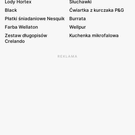
Lody Hortex
Słuchawki
Black
Ćwiartka z kurczaka P&G
Płatki śniadaniowe Nesquik
Burrata
Farba Wellaton
Wellpur
Zestaw długopisów
Kuchenka mikrofalowa
Crelando
REKLAMA