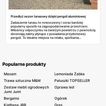
Przedłuż sezon tarasowy dzięki pergoli aluminiowej
Zadaszenie tarasu to nowoczesny i coraz bardziej
popularny sposób na zagospodarowanie przestrzeni.
Miłośnicy odpoczynku na świeżym powietrzu z pewnością
doceniają zalety płynące z posiadania przydomowej
pergoli. To idealne miejsce na relaks, spotkania
towarzyskie, a nawet na pracę zdalną. Dzięki
innowacyjnym rozwiązaniom i dodatkowym
udogodnieniom spędzanie czasu pod pergolą nie musi
ograniczać się jedynie do ciepłych, letnich dni. Jak jednak
przedłużyć sezon tarasowy? Jest to możliwe dzięki
możliwościom pergoli aluminiowej.
Popularne produkty
Maoam
Lemoniada Żabka
Trawa sztuczna M&M
Paluszki TOPSELLER
Zestaw mebli ogrodowych
Oprawa led
Jumi Jumi
Bergamo
Ogórek
Kiełbasa JBB
Gres