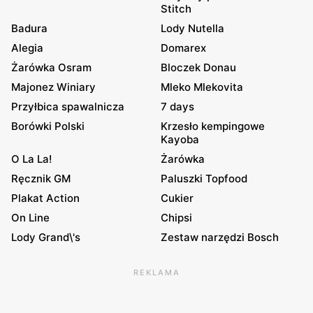
Stitch
Badura
Lody Nutella
Alegia
Domarex
Żarówka Osram
Bloczek Donau
Majonez Winiary
Mleko Mlekovita
Przyłbica spawalnicza
7 days
Borówki Polski
Krzesło kempingowe
Kayoba
O La La!
Żarówka
Ręcznik GM
Paluszki Topfood
Plakat Action
Cukier
On Line
Chipsi
Lody Grand\'s
Zestaw narzędzi Bosch
REKLAMA