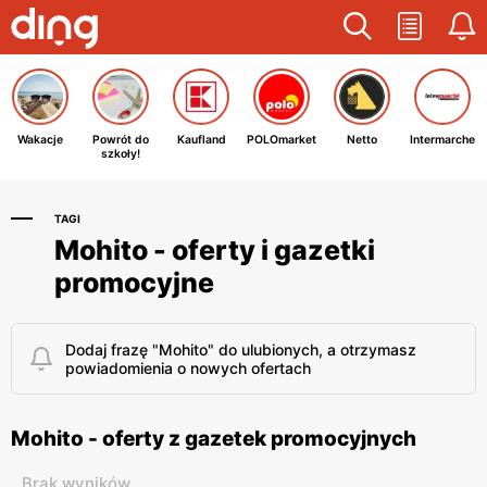
Wakacje
Powrót do
Kaufland
POLOmarket
Netto
Intermarche
szkoły!
TAGI
Mohito - oferty i gazetki
promocyjne
Dodaj frazę "Mohito" do ulubionych, a otrzymasz
powiadomienia o nowych ofertach
Mohito - oferty z gazetek promocyjnych
Brak wyników