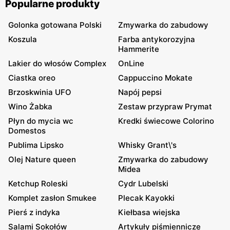
Popularne produkty
Golonka gotowana Polski
Zmywarka do zabudowy
Koszula
Farba antykorozyjna
Hammerite
Lakier do włosów Complex
OnLine
Ciastka oreo
Cappuccino Mokate
Brzoskwinia UFO
Napój pepsi
Wino Żabka
Zestaw przypraw Prymat
Płyn do mycia wc
Kredki świecowe Colorino
Domestos
Publima Lipsko
Whisky Grant\'s
Olej Nature queen
Zmywarka do zabudowy
Midea
Ketchup Roleski
Cydr Lubelski
Komplet zasłon Smukee
Plecak Kayokki
Pierś z indyka
Kiełbasa wiejska
Salami Sokołów
Artykuły piśmiennicze