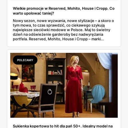
Wielkie promocje w Reserved, Mohito, House i Cropp. Co
warto upolować taniej?
Nowy sezon, nowe wyzwania, nowe stylizacje – a skoro o
tym mowa, to czas sprawdzić, co ciekawego szykują
największe sieciówki modowe w Polsce. Maj to świetny
dzień na odświeżenie garderoby bez nadwyrężania
portfela. Reserved, Mohito, House i Cropp – marki
należące do jednej z największych polskich grup
odzieżowych LPP – kuszą promocjami, zniżkami i
dodatkowymi rabatami. Gdzie warto zajrzeć i co
konkretnie kupić taniej?
POLECAMY
Sukienka kopertowa to hit dla pań 50+. Idealny model na