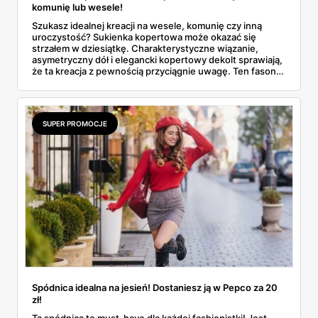
komunię lub wesele!
Szukasz idealnej kreacji na wesele, komunię czy inną
uroczystość? Sukienka kopertowa może okazać się
strzałem w dziesiątkę. Charakterystyczne wiązanie,
asymetryczny dół i elegancki kopertowy dekolt sprawiają,
że ta kreacja z pewnością przyciągnie uwagę. Ten fason
szczególnie spodoba się dojrzałym kobietom!
SUPER PROMOCJE
Spódnica idealna na jesień! Dostaniesz ją w Pepco za 20
zł!
Ta spódnica to must-have dla każdej fashionistki! Jest