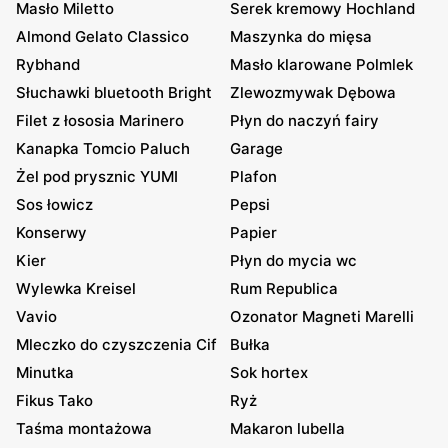
Masło Miletto
Serek kremowy Hochland
Almond Gelato Classico
Maszynka do mięsa
Rybhand
Masło klarowane Polmlek
Słuchawki bluetooth Bright
Zlewozmywak Dębowa
Filet z łososia Marinero
Płyn do naczyń fairy
Kanapka Tomcio Paluch
Garage
Żel pod prysznic YUMI
Plafon
Sos łowicz
Pepsi
Konserwy
Papier
Kier
Płyn do mycia wc
Wylewka Kreisel
Rum Republica
Vavio
Ozonator Magneti Marelli
Mleczko do czyszczenia Cif
Bułka
Minutka
Sok hortex
Fikus Tako
Ryż
Taśma montażowa
Makaron lubella