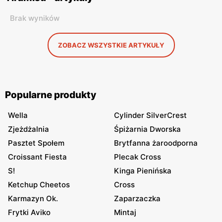
Brak wyników
ZOBACZ WSZYSTKIE ARTYKUŁY
Popularne produkty
Wella
Cylinder SilverCrest
Zjeżdżalnia
Śpiżarnia Dworska
Pasztet Społem
Brytfanna żaroodporna
Croissant Fiesta
Plecak Cross
S!
Kinga Pienińska
Ketchup Cheetos
Cross
Karmazyn Ok.
Zaparzaczka
Frytki Aviko
Mintaj