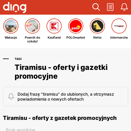
Wakacje
Powrót do
Kaufland
POLOmarket
Netto
Intermarche
szkoły!
TAGI
Tiramisu - oferty i gazetki
promocyjne
Dodaj frazę "tiramisu" do ulubionych, a otrzymasz
powiadomienia o nowych ofertach
Tiramisu - oferty z gazetek promocyjnych
Brak wyników