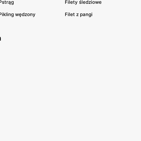
Pstrąg
Filety śledziowe
Pikling wędzony
Filet z pangi
h