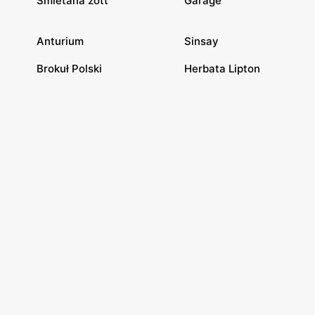
Śmietana zott
Garage
Anturium
Sinsay
Brokuł Polski
Herbata Lipton