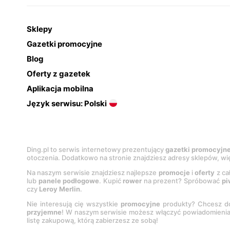
Sklepy
Gazetki promocyjne
Blog
Oferty z gazetek
Aplikacja mobilna
Język serwisu: Polski
Ding.pl to serwis internetowy prezentujący
gazetki promocyjn
otoczenia. Dodatkowo na stronie znajdziesz adresy sklepów, wię
Na naszym serwisie znajdziesz najlepsze
promocje
i
oferty
z ca
lub
panele podłogowe
. Kupić
rower
na prezent? Spróbować
pi
czy
Leroy Merlin
.
Nie interesują cię wszystkie
promocyjne
produkty? Chcesz do
przyjemne
! W naszym serwisie możesz włączyć powiadomieni
listę zakupową, którą zabierzesz ze sobą!