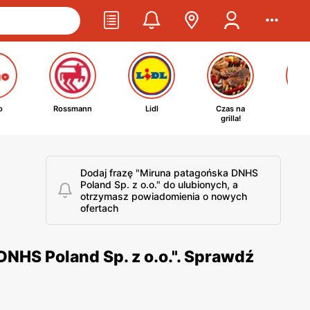
o
Rossmann
Lidl
Czas na
Ta
grilla!
kosm
Dodaj frazę "Miruna patagońska DNHS
Poland Sp. z o.o." do ulubionych, a
otrzymasz powiadomienia o nowych
ofertach
NHS Poland Sp. z o.o.". Sprawdź