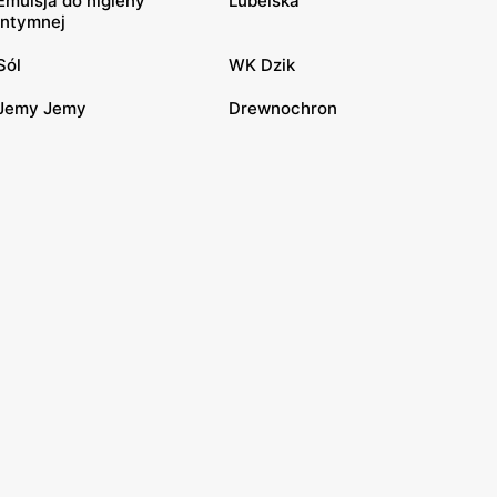
Emulsja do higieny
Lubelska
intymnej
Sól
WK Dzik
Jemy Jemy
Drewnochron