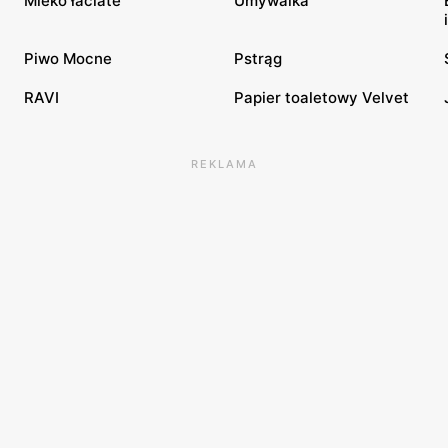
Mleko łaciate
Umywalka
Piwo Mocne
Pstrąg
RAVI
Papier toaletowy Velvet
REKLAMA