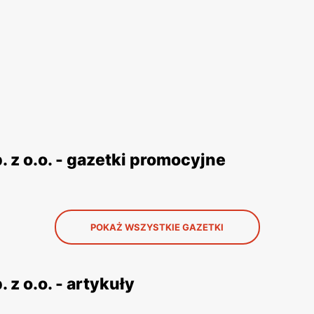
z o.o. - gazetki promocyjne
POKAŻ WSZYSTKIE GAZETKI
z o.o. - artykuły