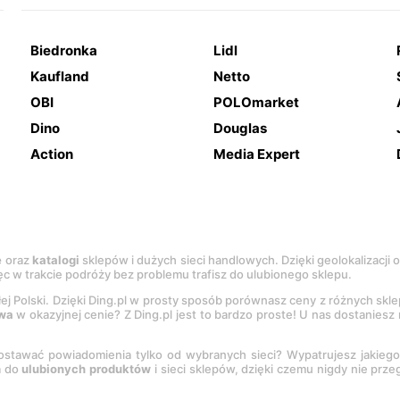
Biedronka
Lidl
Kaufland
Netto
OBI
POLOmarket
Dino
Douglas
Action
Media Expert
e
oraz
katalogi
sklepów i dużych sieci handlowych. Dzięki geolokalizacji
c w trakcie podróży bez problemu trafisz do ulubionego sklepu.
łej Polski. Dzięki Ding.pl w prosty sposób porównasz ceny z różnych skl
wa
w okazyjnej cenie? Z Ding.pl jest to bardzo proste! U nas dostanies
stawać powiadomienia tylko od wybranych sieci? Wypatrujesz jakieg
a do
ulubionych produktów
i sieci sklepów, dzięki czemu nigdy nie prz