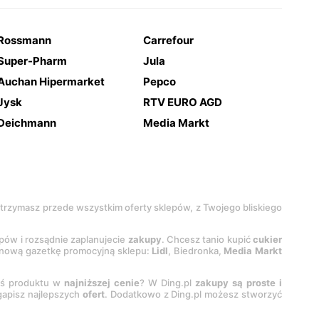
Rossmann
Carrefour
Super-Pharm
Jula
Auchan Hipermarket
Pepco
Jysk
RTV EURO AGD
Deichmann
Media Markt
 otrzymasz przede wszystkim oferty sklepów, z Twojego bliskiego
epów i rozsądnie zaplanujecie
zakupy
. Chcesz tanio kupić
cukier
z nową gazetkę promocyjną sklepu:
Lidl
, Biedronka,
Media Markt
oś produktu w
najniższej cenie
? W Ding.pl
zakupy są proste i
egapisz najlepszych
ofert
. Dodatkowo z Ding.pl możesz stworzyć