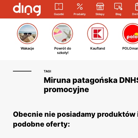
Gazetki
Produkty
Sklepy
Blog
Dni 
Wakacje
Powrót do
Kaufland
POLOmar
szkoły!
TAGI
Miruna patagońska DNHS P
promocyjne
Obecnie nie posiadamy produktów i
podobne oferty: