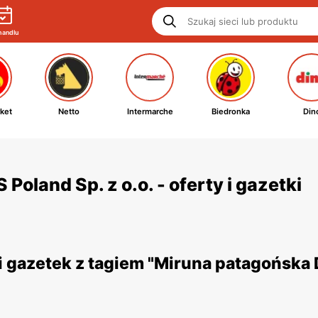
handlu
ket
Netto
Intermarche
Biedronka
Din
oland Sp. z o.o. - oferty i gazetki
 gazetek z tagiem "Miruna patagońska D