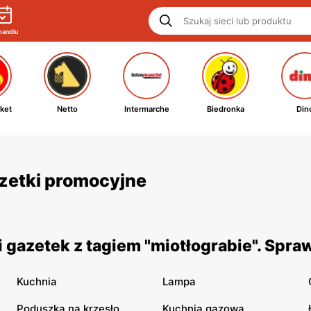
handlu
ket
Netto
Intermarche
Biedronka
Din
gazetki promocyjne
 gazetek z tagiem "miotłograbie". Spra
Kuchnia
Lampa
Poduszka na krzesło
Kuchnia gazowa