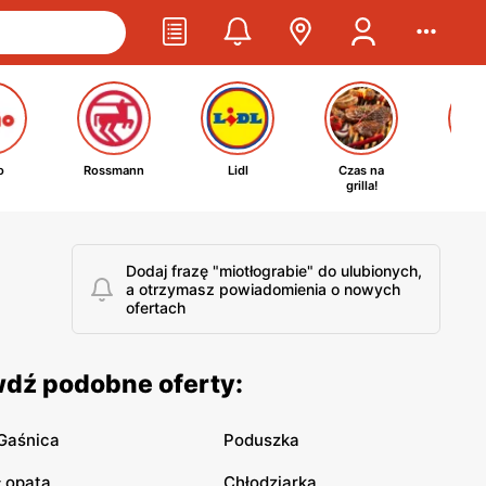
o
Rossmann
Lidl
Czas na
Ta
grilla!
kosm
Dodaj frazę "miotłograbie" do ulubionych,
a otrzymasz powiadomienia o nowych
ofertach
wdź podobne oferty:
Gaśnica
Poduszka
Łopata
Chłodziarka