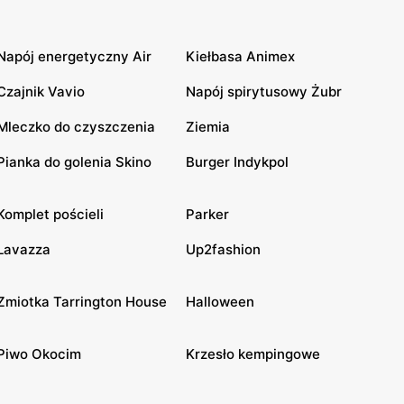
Napój energetyczny Air
Kiełbasa Animex
Czajnik Vavio
Napój spirytusowy Żubr
Mleczko do czyszczenia
Ziemia
Pianka do golenia Skino
Burger Indykpol
Komplet pościeli
Parker
Lavazza
Up2fashion
Zmiotka Tarrington House
Halloween
Piwo Okocim
Krzesło kempingowe