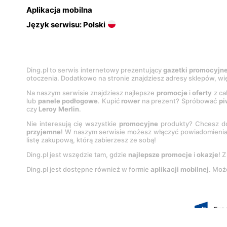
Aplikacja mobilna
Język serwisu: Polski
Ding.pl to serwis internetowy prezentujący
gazetki promocyjn
otoczenia. Dodatkowo na stronie znajdziesz adresy sklepów, wię
Na naszym serwisie znajdziesz najlepsze
promocje
i
oferty
z ca
lub
panele podłogowe
. Kupić
rower
na prezent? Spróbować
pi
czy
Leroy Merlin
.
Nie interesują cię wszystkie
promocyjne
produkty? Chcesz do
przyjemne
! W naszym serwisie możesz włączyć powiadomieni
listę zakupową, którą zabierzesz ze sobą!
Ding.pl jest wszędzie tam, gdzie
najlepsze promocje
i
okazje
! 
Ding.pl jest dostępne również w formie
aplikacji mobilnej
. Moż