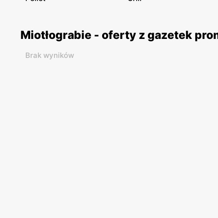
Miotłograbie - oferty z gazetek pr
Brak wyników