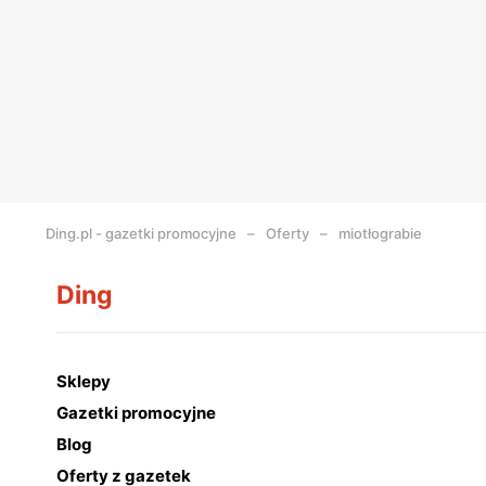
Ding.pl - gazetki promocyjne
Oferty
miotłograbie
Ding
Sklepy
Gazetki promocyjne
Blog
Oferty z gazetek