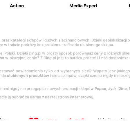
Action
Media Expert
e
oraz
katalogi
sklepów i dużych sieci handlowych. Dzięki geolokalizacji
c w trakcie podróży bez problemu trafisz do ulubionego sklepu.
łej Polski. Dzięki Ding.pl w prosty sposób porównasz ceny z różnych skl
wa
w okazyjnej cenie? Z Ding.pl jest to bardzo proste! U nas dostanies
stawać powiadomienia tylko od wybranych sieci? Wypatrujesz jakieg
a do
ulubionych produktów
i sieci sklepów, dzięki czemu nigdy nie prz
Z nami nigdy nie przegapisz nowych promocji sklepów
Pepco
, Jysk,
Dino
,
ecie ją pobrać za darmo z naszej strony internetowej.