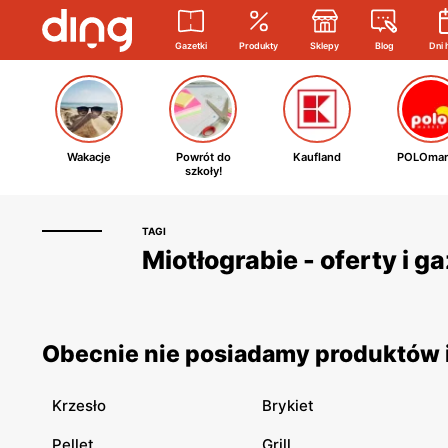
Gazetki
Produkty
Sklepy
Blog
Dni 
Wakacje
Powrót do
Kaufland
POLOmar
szkoły!
TAGI
Miotłograbie - oferty i 
Obecnie nie posiadamy produktów i
Krzesło
Brykiet
Pellet
Grill