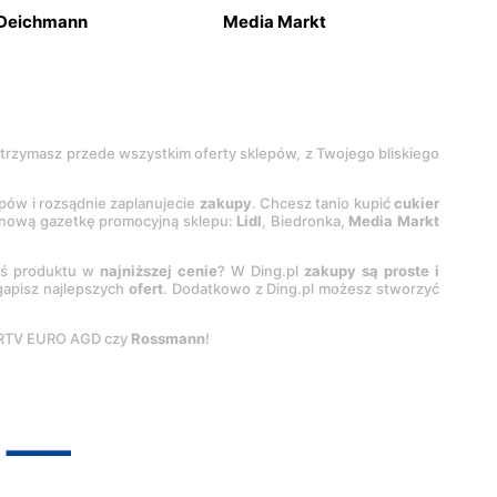
Deichmann
Media Markt
 otrzymasz przede wszystkim oferty sklepów, z Twojego bliskiego
epów i rozsądnie zaplanujecie
zakupy
. Chcesz tanio kupić
cukier
z nową gazetkę promocyjną sklepu:
Lidl
, Biedronka,
Media Markt
oś produktu w
najniższej cenie
? W Ding.pl
zakupy są proste i
egapisz najlepszych
ofert
. Dodatkowo z Ding.pl możesz stworzyć
 RTV EURO AGD czy
Rossmann
!