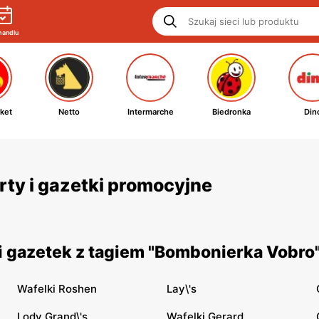
handlu
ket
Netto
Intermarche
Biedronka
Din
rty i gazetki promocyjne
 gazetek z tagiem "Bombonierka Vobro"
Wafelki Roshen
Lay\'s
Lody Grand\'s
Wafelki Gerard