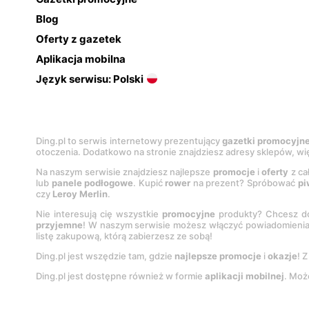
Blog
Oferty z gazetek
Aplikacja mobilna
Język serwisu: Polski
Ding.pl to serwis internetowy prezentujący
gazetki promocyjn
otoczenia. Dodatkowo na stronie znajdziesz adresy sklepów, wię
Na naszym serwisie znajdziesz najlepsze
promocje
i
oferty
z ca
lub
panele podłogowe
. Kupić
rower
na prezent? Spróbować
pi
czy
Leroy Merlin
.
Nie interesują cię wszystkie
promocyjne
produkty? Chcesz do
przyjemne
! W naszym serwisie możesz włączyć powiadomieni
listę zakupową, którą zabierzesz ze sobą!
Ding.pl jest wszędzie tam, gdzie
najlepsze promocje
i
okazje
! 
Ding.pl jest dostępne również w formie
aplikacji mobilnej
. Moż