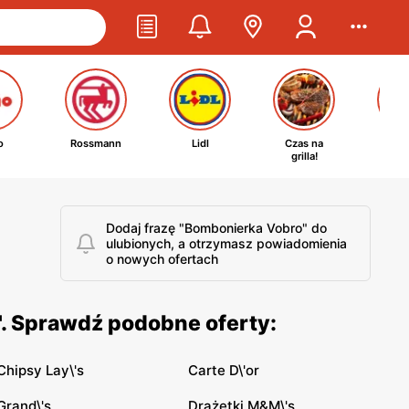
o
Rossmann
Lidl
Czas na
Ta
grilla!
kosm
Dodaj frazę "Bombonierka Vobro" do
ulubionych, a otrzymasz powiadomienia
o nowych ofertach
. Sprawdź podobne oferty:
Chipsy Lay\'s
Carte D\'or
Grand\'s
Drażetki M&M\'s