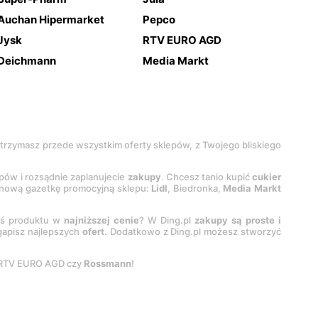
Auchan Hipermarket
Pepco
Jysk
RTV EURO AGD
Deichmann
Media Markt
 otrzymasz przede wszystkim oferty sklepów, z Twojego bliskiego
epów i rozsądnie zaplanujecie
zakupy
. Chcesz tanio kupić
cukier
z nową gazetkę promocyjną sklepu:
Lidl
, Biedronka,
Media Markt
oś produktu w
najniższej cenie
? W Ding.pl
zakupy są proste i
egapisz najlepszych
ofert
. Dodatkowo z Ding.pl możesz stworzyć
 RTV EURO AGD czy
Rossmann
!