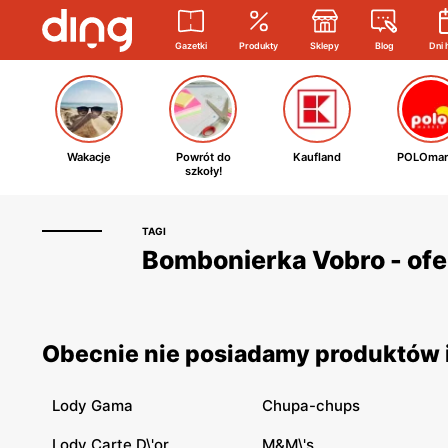
Gazetki
Produkty
Sklepy
Blog
Dni 
Wakacje
Powrót do
Kaufland
POLOmar
szkoły!
TAGI
Bombonierka Vobro - ofe
Obecnie nie posiadamy produktów i
Lody Gama
Chupa-chups
Lody Carte D\'or
M&M\'s