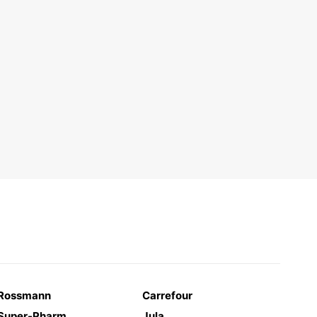
Rossmann
Carrefour
Super-Pharm
Jula