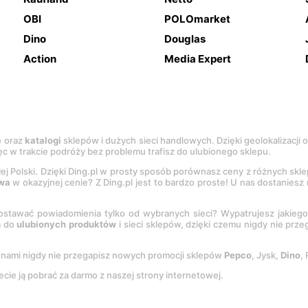
OBI
POLOmarket
Dino
Douglas
Action
Media Expert
e
oraz
katalogi
sklepów i dużych sieci handlowych. Dzięki geolokalizacji
c w trakcie podróży bez problemu trafisz do ulubionego sklepu.
łej Polski. Dzięki Ding.pl w prosty sposób porównasz ceny z różnych skl
wa
w okazyjnej cenie? Z Ding.pl jest to bardzo proste! U nas dostanies
stawać powiadomienia tylko od wybranych sieci? Wypatrujesz jakieg
a do
ulubionych produktów
i sieci sklepów, dzięki czemu nigdy nie prz
Z nami nigdy nie przegapisz nowych promocji sklepów
Pepco
, Jysk,
Dino
,
ecie ją pobrać za darmo z naszej strony internetowej.