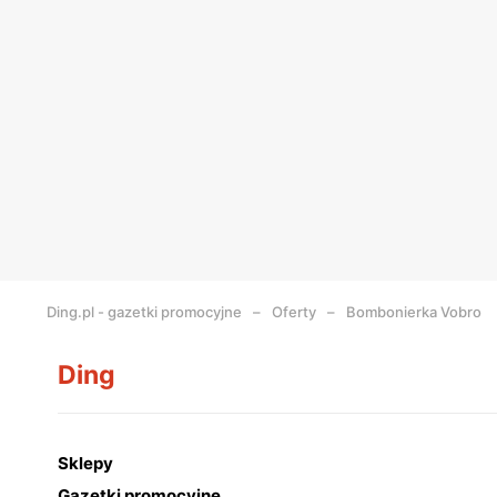
Ding.pl - gazetki promocyjne
Oferty
Bombonierka Vobro
Ding
Sklepy
Gazetki promocyjne