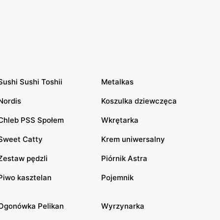
Sushi Sushi Toshii
Metalkas
Nordis
Koszulka dziewczęca
Chleb PSS Społem
Wkrętarka
Sweet Catty
Krem uniwersalny
Zestaw pędzli
Piórnik Astra
Piwo kasztelan
Pojemnik
Ogonówka Pelikan
Wyrzynarka