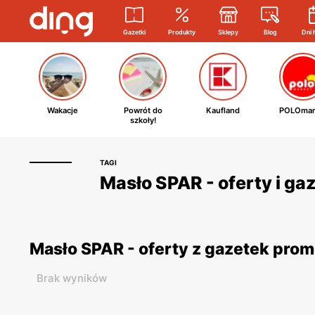
Gazetki
Produkty
Sklepy
Blog
Dni 
Wakacje
Powrót do
Kaufland
POLOmar
szkoły!
TAGI
Masło SPAR - oferty i ga
Masło SPAR - oferty z gazetek pro
Brak wyników