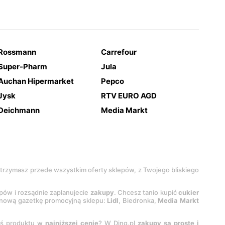
Rossmann
Carrefour
Super-Pharm
Jula
Auchan Hipermarket
Pepco
Jysk
RTV EURO AGD
Deichmann
Media Markt
 otrzymasz przede wszystkim oferty sklepów, z Twojego bliskiego
epów i rozsądnie zaplanujecie
zakupy
. Chcesz tanio kupić
cukier
z nową gazetkę promocyjną sklepu:
Lidl
, Biedronka,
Media Markt
oś produktu w
najniższej cenie
? W Ding.pl
zakupy są proste i