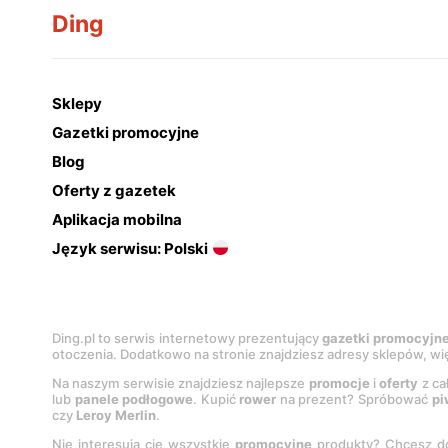
Ding
Sklepy
Gazetki promocyjne
Blog
Oferty z gazetek
Aplikacja mobilna
Język serwisu: Polski
Ding.pl to serwis internetowy prezentujący
gazetki promocyjn
otoczenia. Dodatkowo na stronie znajdziesz adresy sklepów, wię
Na naszym serwisie znajdziesz najlepsze
promocje
i
oferty
z ca
lub
panele podłogowe
. Kupić
rower
na prezent? Spróbować
pi
czy
Leroy Merlin
.
Nie interesują cię wszystkie
promocyjne
produkty? Chcesz do