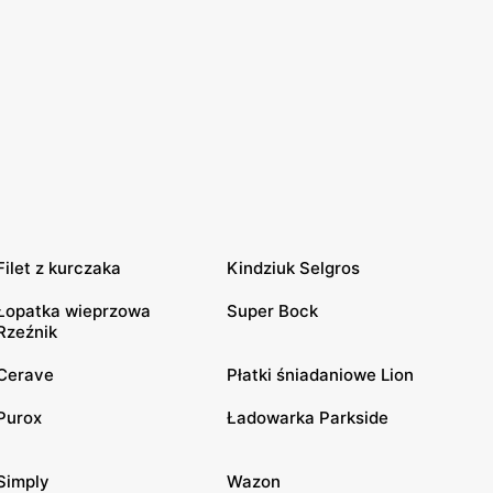
Filet z kurczaka
Kindziuk Selgros
Łopatka wieprzowa
Super Bock
Rzeźnik
Cerave
Płatki śniadaniowe Lion
Purox
Ładowarka Parkside
Simply
Wazon