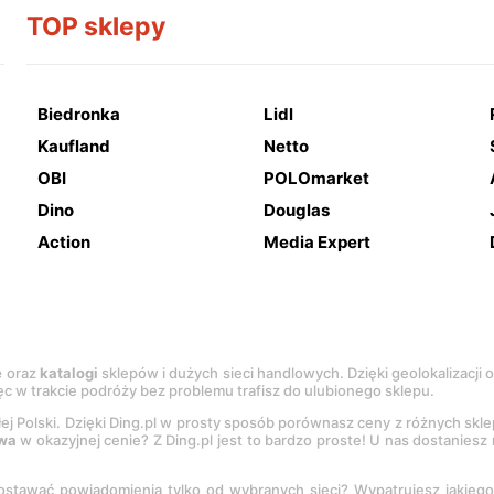
TOP sklepy
Biedronka
Lidl
Kaufland
Netto
OBI
POLOmarket
Dino
Douglas
Action
Media Expert
e
oraz
katalogi
sklepów i dużych sieci handlowych. Dzięki geolokalizacji
c w trakcie podróży bez problemu trafisz do ulubionego sklepu.
łej Polski. Dzięki Ding.pl w prosty sposób porównasz ceny z różnych skl
wa
w okazyjnej cenie? Z Ding.pl jest to bardzo proste! U nas dostanies
stawać powiadomienia tylko od wybranych sieci? Wypatrujesz jakieg