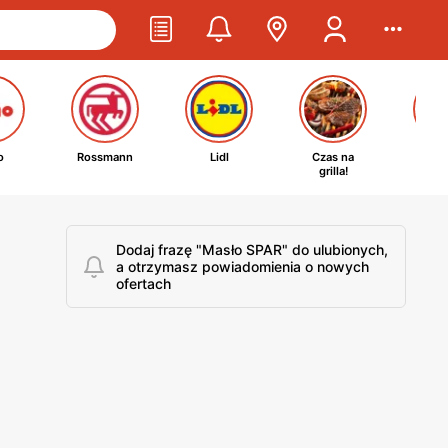
o
Rossmann
Lidl
Czas na
Ta
grilla!
kosm
Dodaj frazę "Masło SPAR" do ulubionych,
a otrzymasz powiadomienia o nowych
ofertach