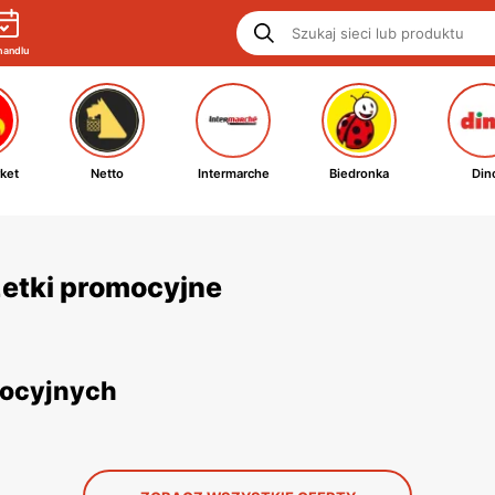
handlu
ket
Netto
Intermarche
Biedronka
Din
zetki promocyjne
mocyjnych