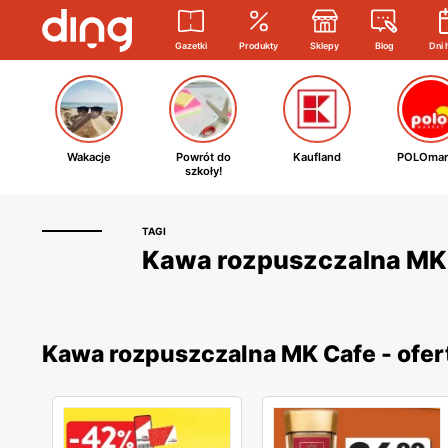
Gazetki
Produkty
Sklepy
Blog
Dni 
Wakacje
Powrót do
Kaufland
POLOmar
szkoły!
TAGI
Kawa rozpuszczalna MK C
Kawa rozpuszczalna MK Cafe - ofer