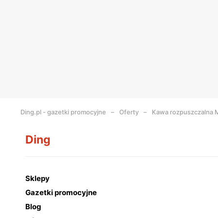
Ding.pl - gazetki promocyjne
Oferty
Kawa rozpuszczalna 
Ding
Sklepy
Gazetki promocyjne
Blog