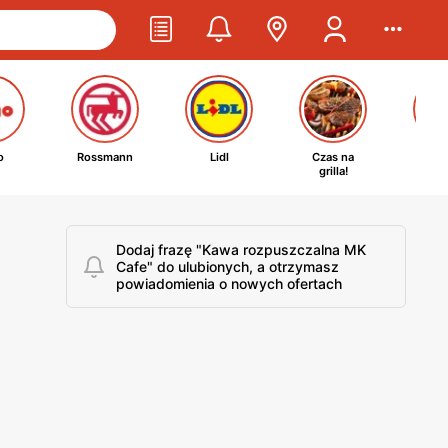
o
Rossmann
Lidl
Czas na
Ta
grilla!
kosm
Dodaj frazę "Kawa rozpuszczalna MK
Cafe" do ulubionych, a otrzymasz
powiadomienia o nowych ofertach