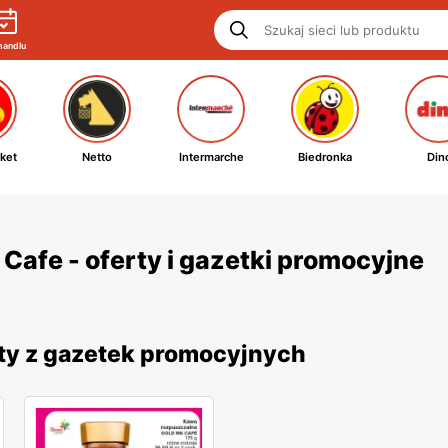
handlu
ket
Netto
Intermarche
Biedronka
Din
afe - oferty i gazetki promocyjne
ty z gazetek promocyjnych