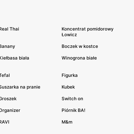
Real Thai
Koncentrat pomidorowy
Łowicz
Banany
Boczek w kostce
Kiełbasa biała
Winogrona białe
Tefal
Figurka
Suszarka na pranie
Kubek
Groszek
Switch on
Organizer
Piórnik BA!
RAVI
M&m