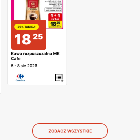
36% TANIEJ!
18
25
Kawa rozpuszczalna MK
Cafe
5
-
8 sie 2026
ZOBACZ WSZYSTKIE