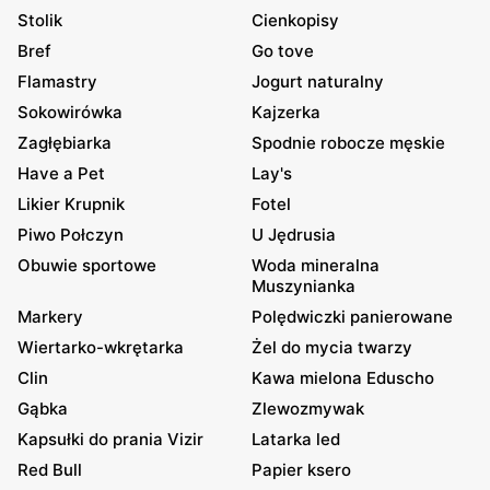
Stolik
Cienkopisy
Bref
Go tove
Flamastry
Jogurt naturalny
Sokowirówka
Kajzerka
Zagłębiarka
Spodnie robocze męskie
Have a Pet
Lay's
Likier Krupnik
Fotel
Piwo Połczyn
U Jędrusia
Obuwie sportowe
Woda mineralna
Muszynianka
Markery
Polędwiczki panierowane
Wiertarko-wkrętarka
Żel do mycia twarzy
Clin
Kawa mielona Eduscho
Gąbka
Zlewozmywak
Kapsułki do prania Vizir
Latarka led
Red Bull
Papier ksero