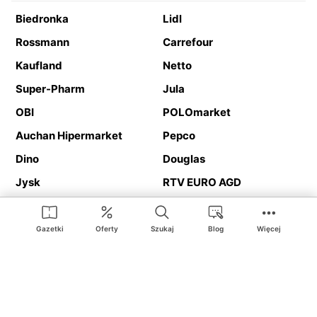
Biedronka
Lidl
Rossmann
Carrefour
Kaufland
Netto
Super-Pharm
Jula
OBI
POLOmarket
Auchan Hipermarket
Pepco
Dino
Douglas
Jysk
RTV EURO AGD
Action
Media Expert
Deichmann
Media Markt
Gazetki
Oferty
Szukaj
Blog
Więcej
Ding.pl to serwis internetowy prezentujący
gazetki promocyjne
oraz
katalogi
sklepów i dużych sieci handlowych. Dzięki
geolokalizacji otrzymasz przede wszystkim oferty sklepów, z
Twojego bliskiego otoczenia. Dodatkowo na stronie znajdziesz
adresy sklepów, więc w trakcie podróży bez problemu trafisz do