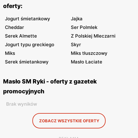
oferty:
Jogurt śmietankowy
Jajka
Cheddar
Ser Polmlek
Serek Almette
Z Polskiej Mleczarni
Jogurt typu greckiego
Skyr
Miks
Miks tłuszczowy
Serek śmietankowy
Masło Łaciate
Masło SM Ryki - oferty z gazetek
promocyjnych
Brak wyników
ZOBACZ WSZYSTKIE OFERTY