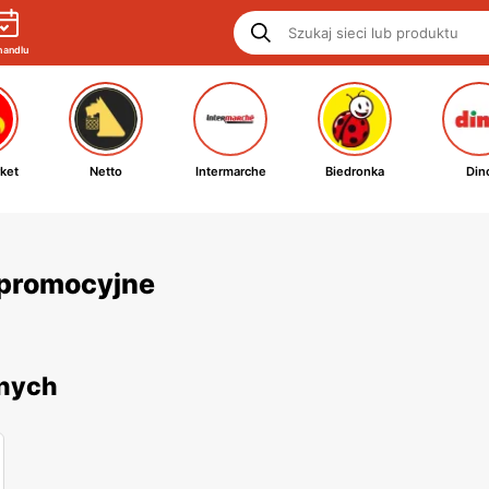
handlu
ket
Netto
Intermarche
Biedronka
Din
i promocyjne
jnych