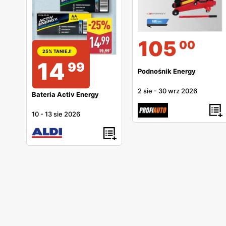
105
00
25% TANIEJ!
14
99
Podnośnik Energy
2 sie
-
30 wrz 2026
Bateria Activ Energy
10
-
13 sie 2026