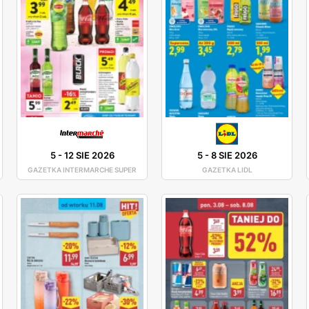
5
-
12 SIE 2026
5
-
8 SIE 2026
GAZETKA INTERMARCHE SUPER
GAZETKA LIDL