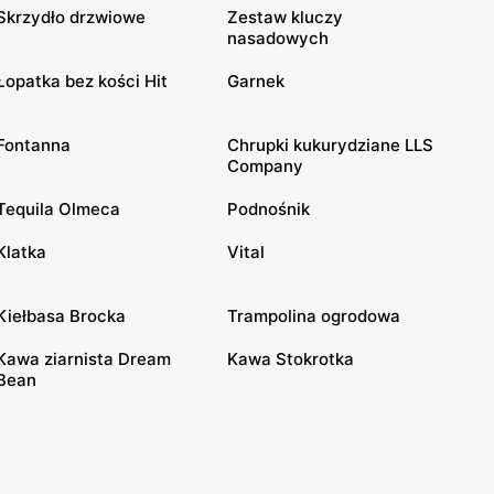
Skrzydło drzwiowe
Zestaw kluczy
nasadowych
Łopatka bez kości Hit
Garnek
Fontanna
Chrupki kukurydziane LLS
Company
Tequila Olmeca
Podnośnik
Klatka
Vital
Kiełbasa Brocka
Trampolina ogrodowa
Kawa ziarnista Dream
Kawa Stokrotka
Bean