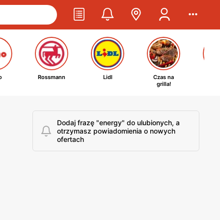
o
Rossmann
Lidl
Czas na
Ta
grilla!
kosm
Dodaj frazę "energy" do ulubionych, a
otrzymasz powiadomienia o nowych
ofertach