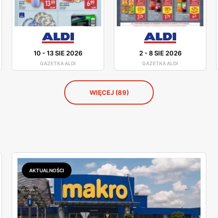
10
-
13 SIE 2026
2
-
8 SIE 2026
GAZETKA ALDI
GAZETKA ALDI
WIĘCEJ (89)
AKTUALNOŚCI