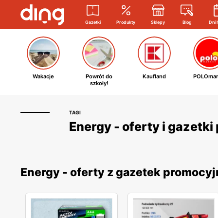
Gazetki
Produkty
Sklepy
Blog
Dni 
Wakacje
Powrót do
Kaufland
POLOmar
szkoły!
TAGI
Energy - oferty i gazetk
Energy - oferty z gazetek promocy