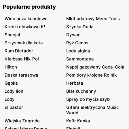
Popularne produkty
Wino bezalkoholowe
Młot udarowy Meec Tools
Kredki ołówkowe K!
Szynka Duda
Specjal
Dywan
Przysmak dla kota
Ryż Cenos
Rum Dictador
Lody algida
Kiełbasa Nik-Pol
Sammontana
Hilton
Napój gazowany Coca-Cola
Deska tarasowa
Pomidory krojone Rolnik
Gąbka
Herbata
Lody lion
Blat kuchenny
Lody
Spray do mycia szyb
El pastor
Gitara elektryczna Music
World
Wiejska Zagroda
Kefir Kanka
Salami Mistrz Rohus
Einhell