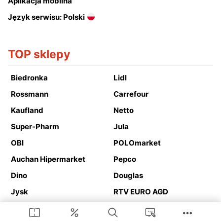
Aplikacja mobilna
Język serwisu: Polski
TOP sklepy
Biedronka
Lidl
Rossmann
Carrefour
Kaufland
Netto
Super-Pharm
Jula
OBI
POLOmarket
Auchan Hipermarket
Pepco
Dino
Douglas
Jysk
RTV EURO AGD
Action
Media Expert