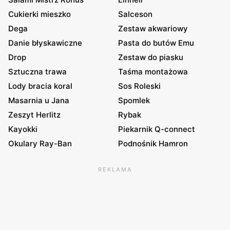
Cukierki mieszko
Salceson
Dega
Zestaw akwariowy
Danie błyskawiczne
Pasta do butów Emu
Drop
Zestaw do piasku
Sztuczna trawa
Taśma montażowa
Lody bracia koral
Sos Roleski
Masarnia u Jana
Spomlek
Zeszyt Herlitz
Rybak
Kayokki
Piekarnik Q-connect
Okulary Ray-Ban
Podnośnik Hamron
REKLAMA