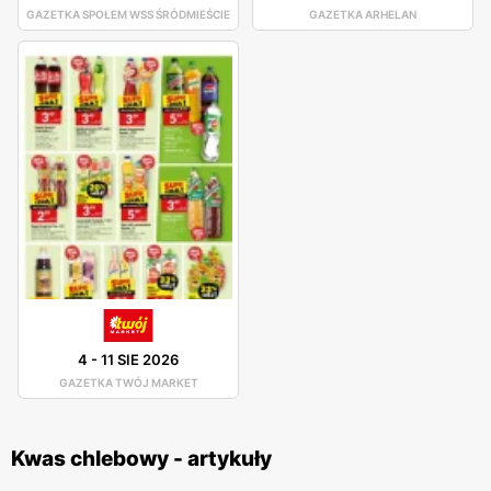
GAZETKA SPOŁEM WSS ŚRÓDMIEŚCIE
GAZETKA ARHELAN
4
-
11 SIE 2026
GAZETKA TWÓJ MARKET
Kwas chlebowy - artykuły