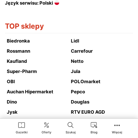
Język serwisu: Polski
TOP sklepy
Biedronka
Lidl
Rossmann
Carrefour
Kaufland
Netto
Super-Pharm
Jula
OBI
POLOmarket
Auchan Hipermarket
Pepco
Dino
Douglas
Jysk
RTV EURO AGD
Action
Media Expert
Deichmann
Media Markt
Gazetki
Oferty
Szukaj
Blog
Więcej