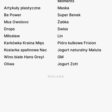
Moments
Artykuły plastyczne
Maska
Be Power
Super Benek
Mus Owolovo
Żabka
Drops
Swiss
Miłosław
Lin
Karkówka Kraina Mięs
Pióro kulkowe Frixion
Kosiarka spalinowa Nac
Jogurt naturalny Maluta
Wino białe Hans Greyl
GM
Oliwa
Jogurt Zott
REKLAMA