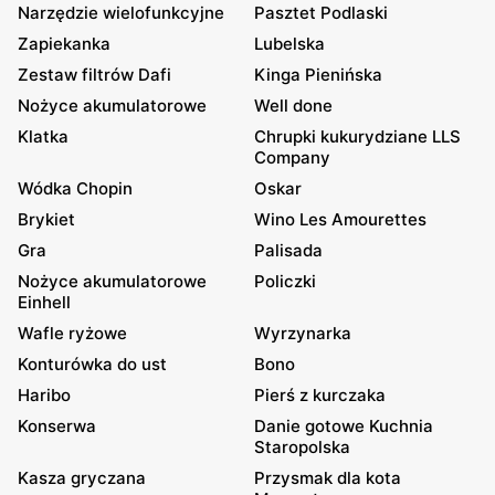
Narzędzie wielofunkcyjne
Pasztet Podlaski
Zapiekanka
Lubelska
Zestaw filtrów Dafi
Kinga Pienińska
Nożyce akumulatorowe
Well done
Klatka
Chrupki kukurydziane LLS
Company
Wódka Chopin
Oskar
Brykiet
Wino Les Amourettes
Gra
Palisada
Nożyce akumulatorowe
Policzki
Einhell
Wafle ryżowe
Wyrzynarka
Konturówka do ust
Bono
Haribo
Pierś z kurczaka
Konserwa
Danie gotowe Kuchnia
Staropolska
Kasza gryczana
Przysmak dla kota