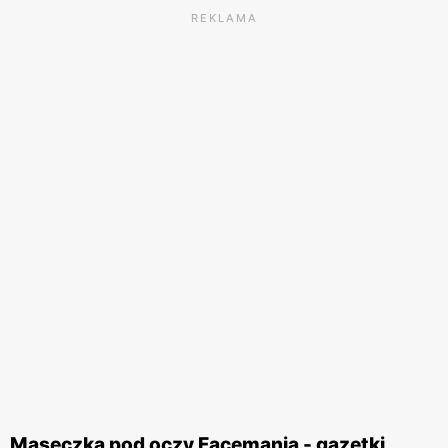
REKLAMA
Maseczka pod oczy Facemania - gazetki