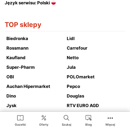
Język serwisu: Polski
TOP sklepy
Biedronka
Lidl
Rossmann
Carrefour
Kaufland
Netto
Super-Pharm
Jula
OBI
POLOmarket
Auchan Hipermarket
Pepco
Dino
Douglas
Jysk
RTV EURO AGD
Action
Media Expert
Deichmann
Media Markt
Gazetki
Oferty
Szukaj
Blog
Więcej