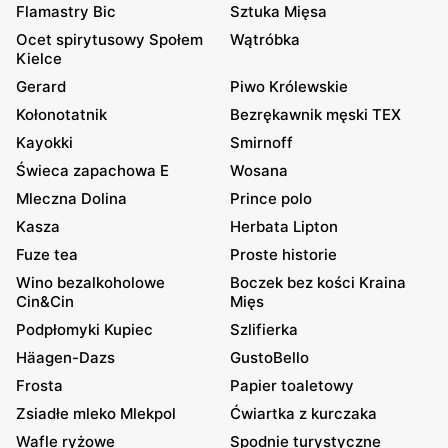
Flamastry Bic
Sztuka Mięsa
Ocet spirytusowy Społem
Wątróbka
Kielce
Gerard
Piwo Królewskie
Kołonotatnik
Bezrękawnik męski TEX
Kayokki
Smirnoff
Świeca zapachowa E
Wosana
Mleczna Dolina
Prince polo
Kasza
Herbata Lipton
Fuze tea
Proste historie
Wino bezalkoholowe
Boczek bez kości Kraina
Cin&Cin
Mięs
Podpłomyki Kupiec
Szlifierka
Häagen-Dazs
GustoBello
Frosta
Papier toaletowy
Zsiadłe mleko Mlekpol
Ćwiartka z kurczaka
Wafle ryżowe
Spodnie turystyczne