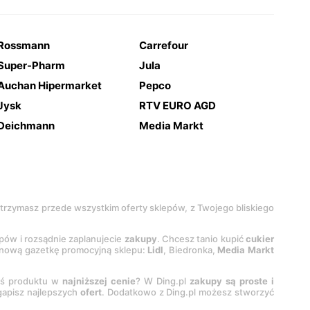
Rossmann
Carrefour
Super-Pharm
Jula
Auchan Hipermarket
Pepco
Jysk
RTV EURO AGD
Deichmann
Media Markt
 otrzymasz przede wszystkim oferty sklepów, z Twojego bliskiego
epów i rozsądnie zaplanujecie
zakupy
. Chcesz tanio kupić
cukier
z nową gazetkę promocyjną sklepu:
Lidl
, Biedronka,
Media Markt
oś produktu w
najniższej cenie
? W Ding.pl
zakupy są proste i
egapisz najlepszych
ofert
. Dodatkowo z Ding.pl możesz stworzyć