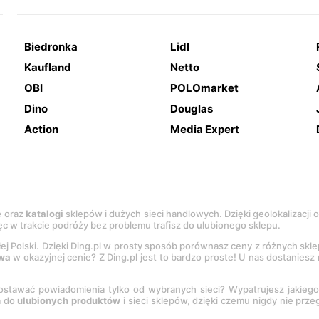
Biedronka
Lidl
Kaufland
Netto
OBI
POLOmarket
Dino
Douglas
Action
Media Expert
e
oraz
katalogi
sklepów i dużych sieci handlowych. Dzięki geolokalizacji
c w trakcie podróży bez problemu trafisz do ulubionego sklepu.
łej Polski. Dzięki Ding.pl w prosty sposób porównasz ceny z różnych skl
wa
w okazyjnej cenie? Z Ding.pl jest to bardzo proste! U nas dostanies
stawać powiadomienia tylko od wybranych sieci? Wypatrujesz jakieg
a do
ulubionych produktów
i sieci sklepów, dzięki czemu nigdy nie prz