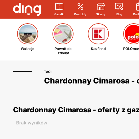
Gazetki
Produkty
Sklepy
Blog
Dni 
Wakacje
Powrót do
Kaufland
POLOmar
szkoły!
TAGI
Chardonnay Cimarosa - o
Chardonnay Cimarosa - oferty z g
Brak wyników