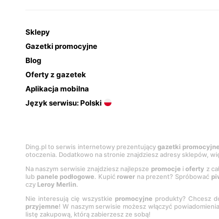
Sklepy
Gazetki promocyjne
Blog
Oferty z gazetek
Aplikacja mobilna
Język serwisu: Polski
Ding.pl to serwis internetowy prezentujący
gazetki promocyjn
otoczenia. Dodatkowo na stronie znajdziesz adresy sklepów, wię
Na naszym serwisie znajdziesz najlepsze
promocje
i
oferty
z ca
lub
panele podłogowe
. Kupić
rower
na prezent? Spróbować
pi
czy
Leroy Merlin
.
Nie interesują cię wszystkie
promocyjne
produkty? Chcesz do
przyjemne
! W naszym serwisie możesz włączyć powiadomieni
listę zakupową, którą zabierzesz ze sobą!