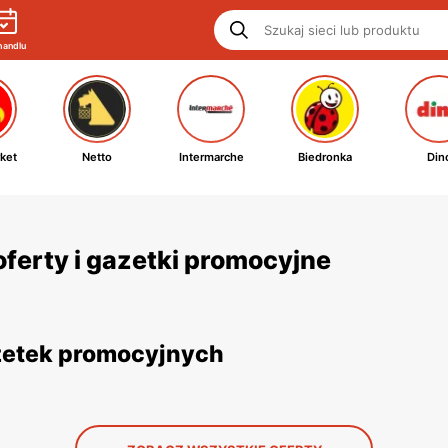
handlu
ket
Netto
Intermarche
Biedronka
Din
ferty i gazetki promocyjne
azetek promocyjnych