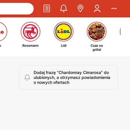
o
Rossmann
Lidl
Czas na
Ta
grilla!
kosm
Dodaj frazę "Chardonnay Cimarosa" do
ulubionych, a otrzymasz powiadomienia
o nowych ofertach