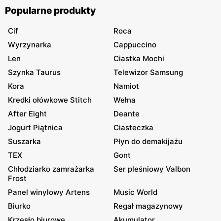
Popularne produkty
Cif
Roca
Wyrzynarka
Cappuccino
Len
Ciastka Mochi
Szynka Taurus
Telewizor Samsung
Kora
Namiot
Kredki ołówkowe Stitch
Wełna
After Eight
Deante
Jogurt Piątnica
Ciasteczka
Suszarka
Płyn do demakijażu
TEX
Gont
Chłodziarko zamrażarka
Ser pleśniowy Valbon
Frost
Panel winylowy Artens
Music World
Biurko
Regał magazynowy
Krzesło biurowe
Akumulator