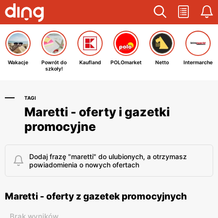
Wakacje
Powrót do
Kaufland
POLOmarket
Netto
Intermarche
szkoły!
TAGI
Maretti - oferty i gazetki
promocyjne
Dodaj frazę "maretti" do ulubionych, a otrzymasz
powiadomienia o nowych ofertach
Maretti - oferty z gazetek promocyjnych
Brak wyników