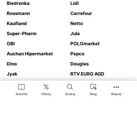
Biedronka
Lidl
Rossmann
Carrefour
Kaufland
Netto
Super-Pharm
Jula
OBI
POLOmarket
Auchan Hipermarket
Pepco
Dino
Douglas
Jysk
RTV EURO AGD
Action
Media Expert
Deichmann
Media Markt
Gazetki
Oferty
Szukaj
Blog
Więcej
Ding.pl to serwis internetowy prezentujący
gazetki promocyjne
oraz
katalogi
sklepów i dużych sieci handlowych. Dzięki
geolokalizacji otrzymasz przede wszystkim oferty sklepów, z
Twojego bliskiego otoczenia. Dodatkowo na stronie znajdziesz
adresy sklepów, więc w trakcie podróży bez problemu trafisz do
ulubionego sklepu.