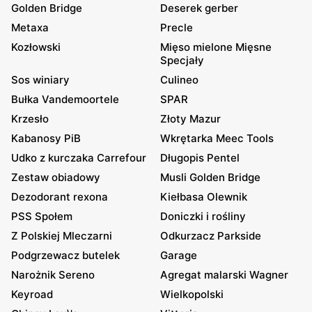
Golden Bridge
Deserek gerber
Metaxa
Precle
Kozłowski
Mięso mielone Mięsne
Specjały
Sos winiary
Culineo
Bułka Vandemoortele
SPAR
Krzesło
Złoty Mazur
Kabanosy PiB
Wkrętarka Meec Tools
Udko z kurczaka Carrefour
Długopis Pentel
Zestaw obiadowy
Musli Golden Bridge
Dezodorant rexona
Kiełbasa Olewnik
PSS Społem
Doniczki i rośliny
Z Polskiej Mleczarni
Odkurzacz Parkside
Podgrzewacz butelek
Garage
Narożnik Sereno
Agregat malarski Wagner
Keyroad
Wielkopolski