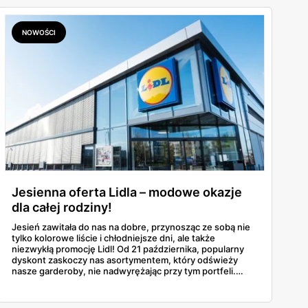
NOWOŚCI
Jesienna oferta Lidla – modowe okazje
dla całej rodziny!
Jesień zawitała do nas na dobre, przynosząc ze sobą nie
tylko kolorowe liście i chłodniejsze dni, ale także
niezwykłą promocję Lidl! Od 21 października, popularny
dyskont zaskoczy nas asortymentem, który odświeży
nasze garderoby, nie nadwyrężając przy tym portfeli.
Sprawdźmy, jakie niespodzianki przygotowała dla nas sieć
i jak odmienią one nasz jesienny wygląd!