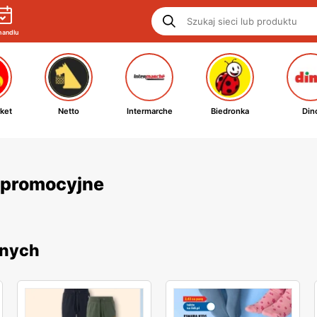
handlu
ket
Netto
Intermarche
Biedronka
Din
i promocyjne
jnych