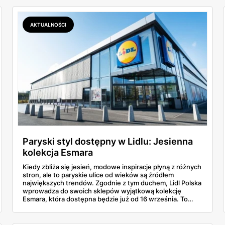
zamiast się rozpisywać – wejdźmy od razu w temat.
Sprawdźmy, co ciekawego oferuje moda z Lidla, która
łączy jakość z niską ceną lepiej niż niejeden butik.
AKTUALNOŚCI
Paryski styl dostępny w Lidlu: Jesienna
kolekcja Esmara
Kiedy zbliża się jesień, modowe inspiracje płyną z różnych
stron, ale to paryskie ulice od wieków są źródłem
największych trendów. Zgodnie z tym duchem, Lidl Polska
wprowadza do swoich sklepów wyjątkową kolekcję
Esmara, która dostępna będzie już od 16 września. To
idealny moment, by odświeżyć swoją garderobę,
korzystając z atrakcyjnych cen oraz paryskiej elegancji w
codziennych stylizacjach.