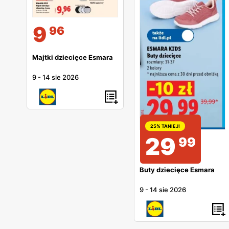
9
96
Majtki dziecięce Esmara
9
-
14 sie 2026
25% TANIEJ!
29
99
Buty dziecięce Esmara
9
-
14 sie 2026