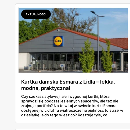
z wygodą, a wszystko to w cenach przyjaznych każdemu
portfelowi. Kobiety i mężczyźni znajdą tu propozycje,
które idealnie sprawdzą się zarówno na wakacyjnym
AKTUALNOŚCI
wyjeździe, jak i w miejskim upale. Słoneczna paleta
kolorów, przewiewne materiały i wakacyjna nonszalancja?
Brzmi jak plan na lato!
Kurtka damska Esmara z Lidla – lekka,
modna, praktyczna!
Czy szukasz stylowej, ale i wygodnej kurtki, która
sprawdzi się podczas jesiennych spacerów, ale też nie
zrujnuje portfela? No to witaj w świecie kurtki Esmara
dostępnej w Lidlu! Ta wiatroszczelna piękność to strzał w
dziesiątkę, a do tego wiesz co? Kosztuje tyle, co
przyzwoity lunch w restauracji... czyli dosłownie grosze.