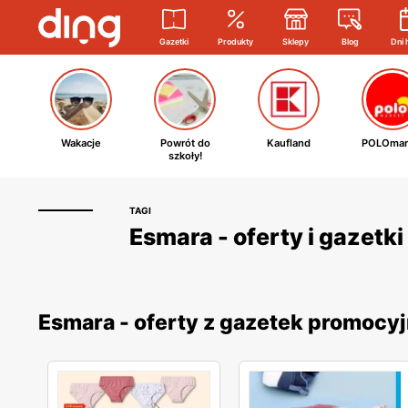
Gazetki
Produkty
Sklepy
Blog
Dni 
Wakacje
Powrót do
Kaufland
POLOmar
szkoły!
TAGI
Esmara - oferty i gazetk
Esmara - oferty z gazetek promocy