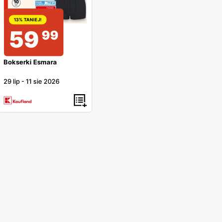
13% TANIEJ!
59
99
Bokserki Esmara
29 lip
-
11 sie 2026