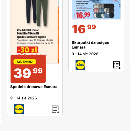
16
99
Skarpetki dziecięce
Esmara
9
-
14 sie 2026
42% TANIEJ!
39
99
Spodnie dresowe Esmara
9
-
14 sie 2026