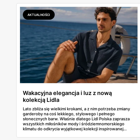
AKTUALNOŚCI
Wakacyjna elegancja i luz z nową
kolekcją Lidla
Lato zbliża się wielkimi krokami, a z nim potrzeba zmiany
garderoby na coś lekkiego, stylowego i pełnego
słonecznych barw. Właśnie dlatego Lidl Polska zaprasza
wszystkich miłośników mody i śródziemnomorskiego
klimatu do odkrycia wyjątkowej kolekcji inspirowanej
włoskim stylem życia. Nowa oferta to prawdziwe la dolce
vita w Lidlu – czyli moda, która łączy luz z klasą, elegancję