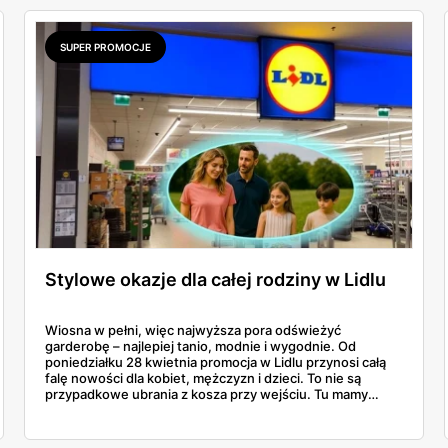
SUPER PROMOCJE
Stylowe okazje dla całej rodziny w Lidlu
Wiosna w pełni, więc najwyższa pora odświeżyć
garderobę – najlepiej tanio, modnie i wygodnie. Od
poniedziałku 28 kwietnia promocja w Lidlu przynosi całą
falę nowości dla kobiet, mężczyzn i dzieci. To nie są
przypadkowe ubrania z kosza przy wejściu. Tu mamy
pełnoprawną kolekcję: od basicowych t-shirtów, przez
muślinowe koszule, po fantazyjne sukienki i baleriny z
siateczki. W tej gazetce dzieje się naprawdę dużo, więc