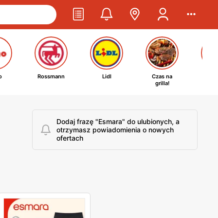
o
Rossmann
Lidl
Czas na
Ta
grilla!
kosm
Dodaj frazę "Esmara" do ulubionych, a
otrzymasz powiadomienia o nowych
ofertach