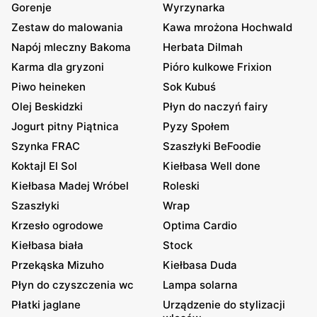
Gorenje
Wyrzynarka
Zestaw do malowania
Kawa mrożona Hochwald
Napój mleczny Bakoma
Herbata Dilmah
Karma dla gryzoni
Pióro kulkowe Frixion
Piwo heineken
Sok Kubuś
Olej Beskidzki
Płyn do naczyń fairy
Jogurt pitny Piątnica
Pyzy Społem
Szynka FRAC
Szaszłyki BeFoodie
Koktajl El Sol
Kiełbasa Well done
Kiełbasa Madej Wróbel
Roleski
Szaszłyki
Wrap
Krzesło ogrodowe
Optima Cardio
Kiełbasa biała
Stock
Przekąska Mizuho
Kiełbasa Duda
Płyn do czyszczenia wc
Lampa solarna
Płatki jaglane
Urządzenie do stylizacji