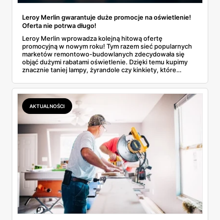
Leroy Merlin gwarantuje duże promocje na oświetlenie!
Oferta nie potrwa długo!
Leroy Merlin wprowadza kolejną hitową ofertę
promocyjną w nowym roku! Tym razem sieć popularnych
marketów remontowo-budowlanych zdecydowała się
objąć dużymi rabatami oświetlenie. Dzięki temu kupimy
znacznie taniej lampy, żyrandole czy kinkiety, które
zmienią na lepsze każde wnętrze! Sprawdź, jakie
produkty zostały przecenione i do kiedy potrwają zniżki!
AKTUALNOŚCI