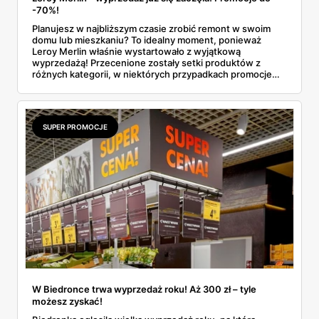
-70%!
Planujesz w najbliższym czasie zrobić remont w swoim
domu lub mieszkaniu? To idealny moment, ponieważ
Leroy Merlin właśnie wystartowało z wyjątkową
wyprzedażą! Przecenione zostały setki produktów z
różnych kategorii, w niektórych przypadkach promocje
sięgają nawet do 70%! Sprawdź, co można kupić taniej i
dowiedz się do kiedy będą dostępne duże rabaty!
SUPER PROMOCJE
W Biedronce trwa wyprzedaż roku! Aż 300 zł – tyle
możesz zyskać!