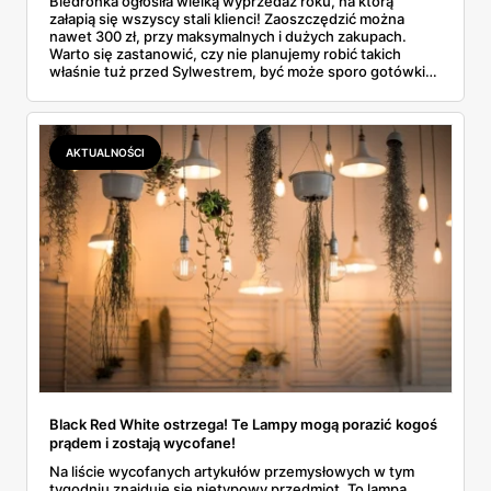
Biedronka ogłosiła wielką wyprzedaż roku, na którą
załapią się wszyscy stali klienci! Zaoszczędzić można
nawet 300 zł, przy maksymalnych i dużych zakupach.
Warto się zastanowić, czy nie planujemy robić takich
właśnie tuż przed Sylwestrem, być może sporo gotówki
zostanie w portfelach.
AKTUALNOŚCI
Black Red White ostrzega! Te Lampy mogą porazić kogoś
prądem i zostają wycofane!
Na liście wycofanych artykułów przemysłowych w tym
tygodniu znajduje się nietypowy przedmiot. To lampa