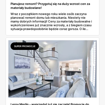
Planujesz remont? Przygotuj się na duży wzrost cen za
materiały budowlane!
Wraz z początkiem nowego roku wiele osób zaczyna
planować remont domu lub mieszkania. Niestety nie
mamy dobrych informacji! Ceny za materiały budowalne i
wykończeniowe już znacznie wzrosły, a z biegiem czasu
sytuacja prawdopodobnie będzie coraz gorsza. O ile
zdrożały poszczególne produkty? Gdzie znaleźć
najlepsze promocje i nie przepłacić? Sprawdź w naszym
artykule!
SUPER PROMOCJE
Leroy Merlin - wyprzedaż już się zaczęła! Promocje do