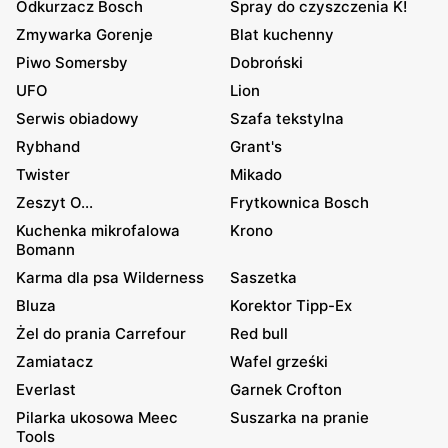
Odkurzacz Bosch
Spray do czyszczenia K!
Zmywarka Gorenje
Blat kuchenny
Piwo Somersby
Dobroński
UFO
Lion
Serwis obiadowy
Szafa tekstylna
Rybhand
Grant's
Twister
Mikado
Zeszyt O...
Frytkownica Bosch
Kuchenka mikrofalowa
Krono
Bomann
Karma dla psa Wilderness
Saszetka
Bluza
Korektor Tipp-Ex
Żel do prania Carrefour
Red bull
Zamiatacz
Wafel grześki
Everlast
Garnek Crofton
Pilarka ukosowa Meec
Suszarka na pranie
Tools