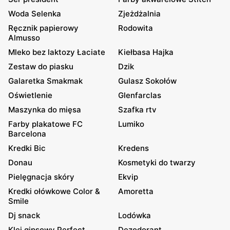
Woda Selenka
Zjeżdżalnia
Ręcznik papierowy
Rodowita
Almusso
Mleko bez laktozy Łaciate
Kiełbasa Hajka
Zestaw do piasku
Dzik
Galaretka Smakmak
Gulasz Sokołów
Oświetlenie
Glenfarclas
Maszynka do mięsa
Szafka rtv
Farby plakatowe FC
Lumiko
Barcelona
Kredki Bic
Kredens
Donau
Kosmetyki do twarzy
Pielęgnacja skóry
Ekvip
Kredki ołówkowe Color &
Amoretta
Smile
Dj snack
Lodówka
Klej gipsowy Perfect
Dezodorant