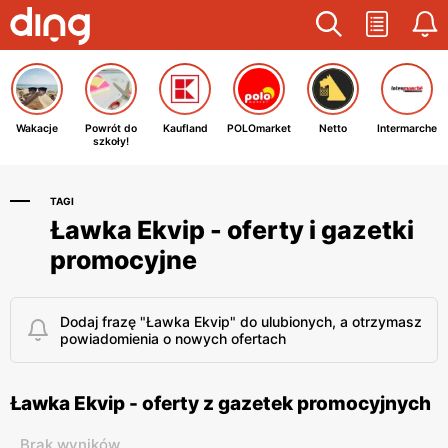
Wakacje
Powrót do
Kaufland
POLOmarket
Netto
Intermarche
szkoły!
TAGI
Ławka Ekvip - oferty i gazetki
promocyjne
Dodaj frazę "Ławka Ekvip" do ulubionych, a otrzymasz
powiadomienia o nowych ofertach
Ławka Ekvip - oferty z gazetek promocyjnych
Brak wyników