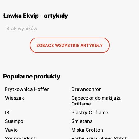
Ławka Ekvip - artykuły
Brak wyników
ZOBACZ WSZYSTKIE ARTYKUŁY
Popularne produkty
Frytkownica Hoffen
Drewnochron
Wieszak
Gąbeczka do makijażu
Oriflame
IBT
Plastry Oriflame
Suempol
Śmietana
Vavio
Miska Crofton
Ser president
Farby akwarelowe Stitch