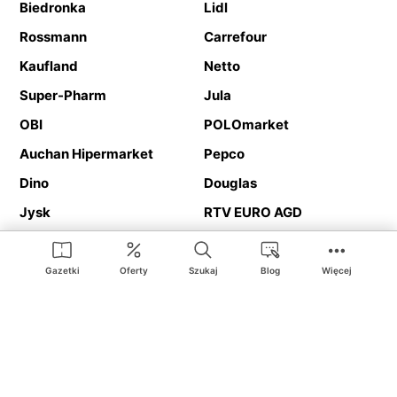
Biedronka
Lidl
Rossmann
Carrefour
Kaufland
Netto
Super-Pharm
Jula
OBI
POLOmarket
Auchan Hipermarket
Pepco
Dino
Douglas
Jysk
RTV EURO AGD
Action
Media Expert
Deichmann
Media Markt
Gazetki
Oferty
Szukaj
Blog
Więcej
Ding.pl to serwis internetowy prezentujący
gazetki promocyjne
oraz
katalogi
sklepów i dużych sieci handlowych. Dzięki
geolokalizacji otrzymasz przede wszystkim oferty sklepów, z
Twojego bliskiego otoczenia. Dodatkowo na stronie znajdziesz
adresy sklepów, więc w trakcie podróży bez problemu trafisz do
ulubionego sklepu.