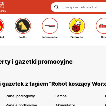
handlu
ket
Netto
Intermarche
Biedronka
Din
erty i gazetki promocyjne
 gazetek z tagiem "Robot koszący Worx
Panel podłogowy
Lampa
Panele podłogowe
Akumulator