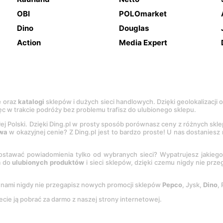
OBI
POLOmarket
Dino
Douglas
Action
Media Expert
e
oraz
katalogi
sklepów i dużych sieci handlowych. Dzięki geolokalizacji
c w trakcie podróży bez problemu trafisz do ulubionego sklepu.
łej Polski. Dzięki Ding.pl w prosty sposób porównasz ceny z różnych skl
wa
w okazyjnej cenie? Z Ding.pl jest to bardzo proste! U nas dostanies
stawać powiadomienia tylko od wybranych sieci? Wypatrujesz jakieg
a do
ulubionych produktów
i sieci sklepów, dzięki czemu nigdy nie prz
Z nami nigdy nie przegapisz nowych promocji sklepów
Pepco
, Jysk,
Dino
,
ecie ją pobrać za darmo z naszej strony internetowej.