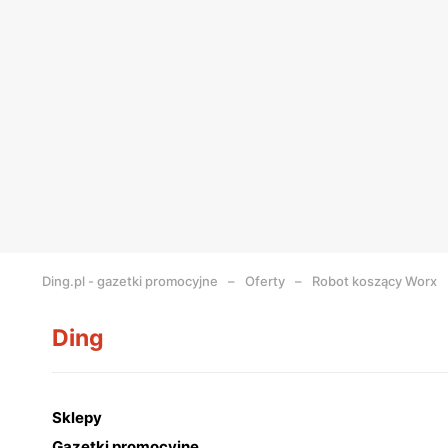
Ding.pl - gazetki promocyjne
Oferty
Robot koszący Worx
Ding
Sklepy
Gazetki promocyjne