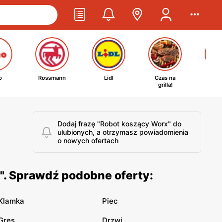
o
Rossmann
Lidl
Czas na
Ta
grilla!
kosm
Dodaj frazę "Robot koszący Worx" do
ulubionych, a otrzymasz powiadomienia
o nowych ofertach
". Sprawdź podobne oferty:
Klamka
Piec
Gres
Drzwi