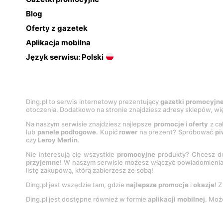
Blog
Oferty z gazetek
Aplikacja mobilna
Język serwisu: Polski
Ding.pl to serwis internetowy prezentujący
gazetki promocyjn
otoczenia. Dodatkowo na stronie znajdziesz adresy sklepów, wię
Na naszym serwisie znajdziesz najlepsze
promocje
i
oferty
z ca
lub
panele podłogowe
. Kupić
rower
na prezent? Spróbować
pi
czy
Leroy Merlin
.
Nie interesują cię wszystkie
promocyjne
produkty? Chcesz do
przyjemne
! W naszym serwisie możesz włączyć powiadomieni
listę zakupową, którą zabierzesz ze sobą!
Ding.pl jest wszędzie tam, gdzie
najlepsze promocje
i
okazje
! 
Ding.pl jest dostępne również w formie
aplikacji mobilnej
. Moż