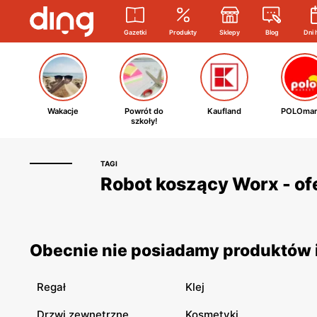
Gazetki
Produkty
Sklepy
Blog
Dni 
Wakacje
Powrót do
Kaufland
POLOmar
szkoły!
TAGI
Robot koszący Worx - of
Obecnie nie posiadamy produktów i
Regał
Klej
Drzwi zewnętrzne
Kosmetyki