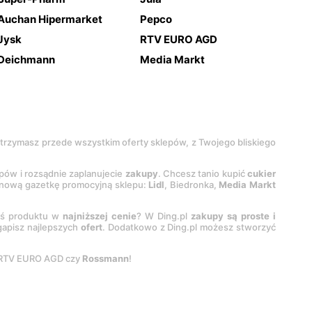
Auchan Hipermarket
Pepco
Jysk
RTV EURO AGD
Deichmann
Media Markt
 otrzymasz przede wszystkim oferty sklepów, z Twojego bliskiego
epów i rozsądnie zaplanujecie
zakupy
. Chcesz tanio kupić
cukier
z nową gazetkę promocyjną sklepu:
Lidl
, Biedronka,
Media Markt
oś produktu w
najniższej cenie
? W Ding.pl
zakupy są proste i
egapisz najlepszych
ofert
. Dodatkowo z Ding.pl możesz stworzyć
 RTV EURO AGD czy
Rossmann
!