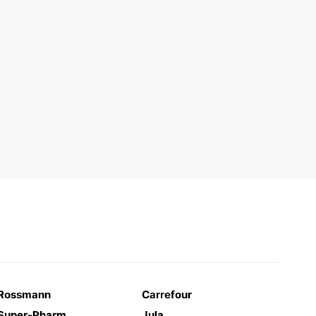
Rossmann
Carrefour
Super-Pharm
Jula