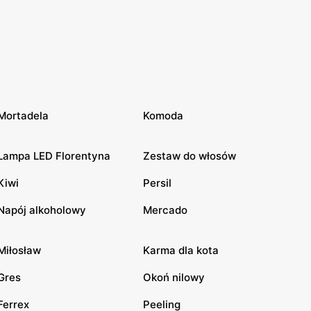
Mortadela
Komoda
Lampa LED Florentyna
Zestaw do włosów
Kiwi
Persil
Napój alkoholowy
Mercado
Miłosław
Karma dla kota
Gres
Okoń nilowy
Ferrex
Peeling