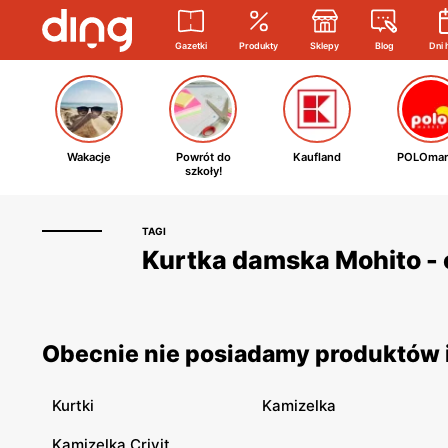
Gazetki
Produkty
Sklepy
Blog
Dni 
Wakacje
Powrót do
Kaufland
POLOmar
szkoły!
TAGI
Kurtka damska Mohito - 
Obecnie nie posiadamy produktów i
Kurtki
Kamizelka
Kamizelka Crivit