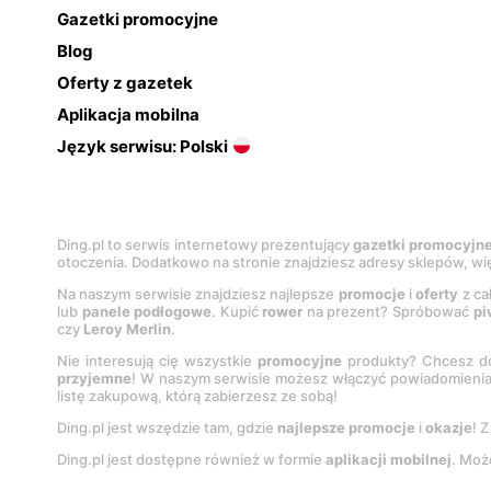
Gazetki promocyjne
Blog
Oferty z gazetek
Aplikacja mobilna
Język serwisu: Polski
Ding.pl to serwis internetowy prezentujący
gazetki promocyjn
otoczenia. Dodatkowo na stronie znajdziesz adresy sklepów, wię
Na naszym serwisie znajdziesz najlepsze
promocje
i
oferty
z ca
lub
panele podłogowe
. Kupić
rower
na prezent? Spróbować
pi
czy
Leroy Merlin
.
Nie interesują cię wszystkie
promocyjne
produkty? Chcesz do
przyjemne
! W naszym serwisie możesz włączyć powiadomieni
listę zakupową, którą zabierzesz ze sobą!
Ding.pl jest wszędzie tam, gdzie
najlepsze promocje
i
okazje
! 
Ding.pl jest dostępne również w formie
aplikacji mobilnej
. Moż