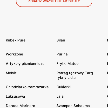
ZOBACZ WSZYSTKIE ARTYKUŁY
Kubek Pure
Silan
Workzone
Purina
Artykuły piśmiennicze
Frytki Mateo
Melvit
Pstrąg tęczowy Targ
rybny Lidla
Chłodziarko-zamrażarka
Cukierki
Luksusowa
Jaja
Dorada Marinero
Szampon Schauma