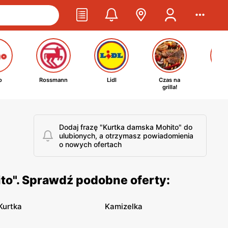
o
Rossmann
Lidl
Czas na
Ta
grilla!
kosm
Dodaj frazę "Kurtka damska Mohito" do
ulubionych, a otrzymasz powiadomienia
o nowych ofertach
to". Sprawdź podobne oferty:
Kurtka
Kamizelka