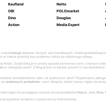
Kaufland
Netto
OBI
POLOmarket
Dino
Douglas
Action
Media Expert
e
oraz
katalogi
sklepów i dużych sieci handlowych. Dzięki geolokalizacji
c w trakcie podróży bez problemu trafisz do ulubionego sklepu.
łej Polski. Dzięki Ding.pl w prosty sposób porównasz ceny z różnych skl
wa
w okazyjnej cenie? Z Ding.pl jest to bardzo proste! U nas dostanies
stawać powiadomienia tylko od wybranych sieci? Wypatrujesz jakieg
a do
ulubionych produktów
i sieci sklepów, dzięki czemu nigdy nie prz
Z nami nigdy nie przegapisz nowych promocji sklepów
Pepco
, Jysk,
Dino
,
ecie ją pobrać za darmo z naszej strony internetowej.