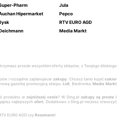
Super-Pharm
Jula
Auchan Hipermarket
Pepco
Jysk
RTV EURO AGD
Deichmann
Media Markt
 otrzymasz przede wszystkim oferty sklepów, z Twojego bliskiego
epów i rozsądnie zaplanujecie
zakupy
. Chcesz tanio kupić
cukier
z nową gazetkę promocyjną sklepu:
Lidl
, Biedronka,
Media Markt
oś produktu w
najniższej cenie
? W Ding.pl
zakupy są proste i
egapisz najlepszych
ofert
. Dodatkowo z Ding.pl możesz stworzyć
 RTV EURO AGD czy
Rossmann
!