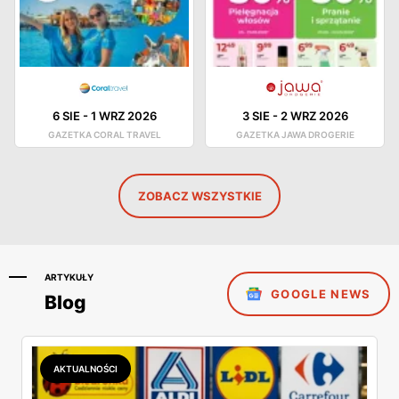
6 SIE
-
1 WRZ 2026
3 SIE
-
2 WRZ 2026
GAZETKA CORAL TRAVEL
GAZETKA JAWA DROGERIE
ZOBACZ WSZYSTKIE
ARTYKUŁY
GOOGLE NEWS
Blog
AKTUALNOŚCI