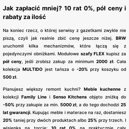
Jak zapłacić mniej? 10 rat 0%, pół ceny i
rabaty za ilość
Na koniec rzecz, o której serwisy z gazetkami zwykle nie
piszą, czyli jak realnie zbić cenę jeszcze niżej.
BRW
uruchomił kilka mechanizmów, które łączą się z
pojedynczymi obniżkami. Modułowe
szafy FLEX
kupisz za
pół ceny
, jeśli zrobisz zakup za minimum
2000 zł
. Cała
kolekcja
MULTIDO
jest tańsza o
-20%
przy koszyku od
500 zł
.
Planujesz większy remont kuchni?
Meble kuchenne
z
kolekcji
Family Line
i
Senso Kitchens
objęto zniżką do
-50%
przy zakupie za min.
5000 zł
, a do tego dochodzi
25
lat gwarancji
. Kupując meble i materace na raz, dostaniesz
20%
taniej przy dwóch produktach albo
25%
przy trzech. I
wisienka na torcie:
10 rat 0%
na praktycznie cały