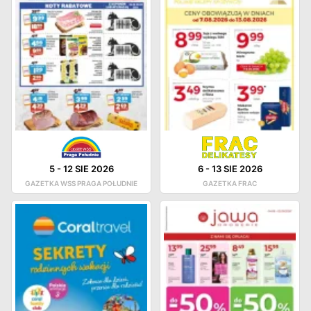
5
-
12 SIE 2026
6
-
13 SIE 2026
GAZETKA WSS PRAGA POŁUDNIE
GAZETKA FRAC