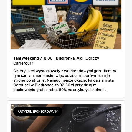
Tani weekend 7-8.08 - Biedronka, Aldi, Lidl czy
Carrefour?
Cztery sieci wystartowały z weekendowymi gazetkami w
tym samym momencie, więc usiadłam i porównałam je
stronę po stronie. Najmocniejsze okazje: kawa ziarnista
Carousel w Biedronce za 32,50 zł przy drugim
opakowaniu gratis, rabat 50% na artykuły szkolne i
przemysłowe przy zakupie trzech sztuk oraz banany po
2,99 zł za kilogram, ale wyłącznie w sobotę z aplikacją. Aldi
odpowiada masłem za 2,99 zł. Werdykt w skrócie:
najwięcej wyciśniesz z Biedronki, po świeże warzywa jedź
ARTYKUŁ SPONSOROWANY
do Aldi.