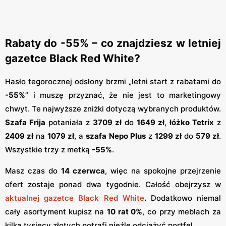
Rabaty do -55% – co znajdziesz w letniej
gazetce Black Red White?
Hasło tegorocznej odsłony brzmi „letni start z rabatami do
-55%
” i muszę przyznać, że nie jest to marketingowy
chwyt. Te najwyższe zniżki dotyczą wybranych produktów.
Szafa Frija
potaniała z
3709 zł
do
1649 zł
,
łóżko Tetrix
z
2409 zł
na
1079 zł
, a
szafa Nepo Plus
z
1299 zł
do
579 zł
.
Wszystkie trzy z metką
-55%
.
Masz czas do
14 czerwca
, więc na spokojne przejrzenie
ofert zostaje ponad dwa tygodnie. Całość obejrzysz w
aktualnej gazetce Black Red White
.
Dodatkowo niemal
cały asortyment kupisz na
10 rat 0%
, co przy meblach za
kilka tysięcy złotych potrafi nieźle odciążyć portfel.