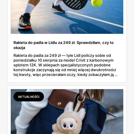
Rakieta do padla w Lidlu za 249 zł. Sprawdziłam, czy to
okazja
Rakieta do padla za 249 zł — tyle Lidl policzy sobie od
poniedziałku 10 sierpnia za model Crivit z karbonowym
splotem 12K. W sklepach specjalistycznych podobne
konstrukcje zaczynają się od mniej więcej dwukrotności
tej kwoty, więc przecierałam oczy, kiedy zobaczyłam ją w
gazetce między dresami a wkrętarką. Padel to dziś
najszybciej rosnący sport w Polsce: kortów przybywa
lawinowo, a chętnych jeszcze szybciej. Sprawdziłam, co
dokładnie dostajemy za te pieniądze i komu taka rakieta
AKTUALNOŚCI
faktycznie wystarczy.