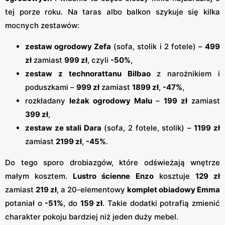
tej porze roku. Na taras albo balkon szykuje się kilka
mocnych zestawów:
zestaw ogrodowy Zefa
(sofa, stolik i 2 fotele) –
499
zł
zamiast
999 zł
, czyli
-50%
,
zestaw z technorattanu Bilbao
z narożnikiem i
poduszkami –
999 zł
zamiast
1899 zł
,
-47%
,
rozkładany
leżak ogrodowy Malu
–
199 zł
zamiast
399 zł
,
zestaw ze stali Dara
(sofa, 2 fotele, stolik) –
1199 zł
zamiast
2199 zł
,
-45%
.
Do tego sporo drobiazgów, które odświeżają wnętrze
małym kosztem.
Lustro ścienne Enzo
kosztuje
129 zł
zamiast
219 zł
, a 20-elementowy
komplet obiadowy Emma
potaniał o
-51%
, do
159 zł
. Takie dodatki potrafią zmienić
charakter pokoju bardziej niż jeden duży mebel.