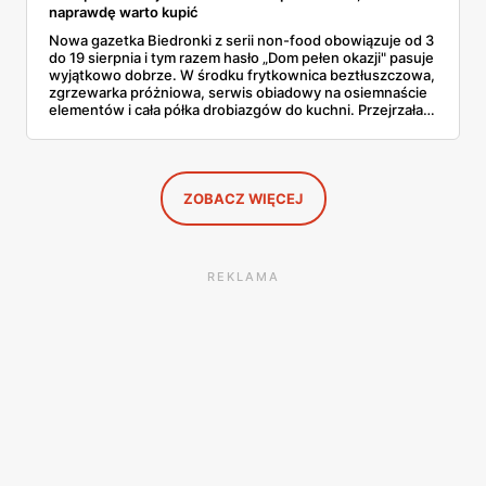
naprawdę warto kupić
Nowa gazetka Biedronki z serii non-food obowiązuje od 3
do 19 sierpnia i tym razem hasło „Dom pełen okazji" pasuje
wyjątkowo dobrze. W środku frytkownica beztłuszczowa,
zgrzewarka próżniowa, serwis obiadowy na osiemnaście
elementów i cała półka drobiazgów do kuchni. Przejrzałam
wszystkie strony i wybrałam to, po co sama ustawiłabym
się przy półce z samego rana.
ZOBACZ WIĘCEJ
REKLAMA