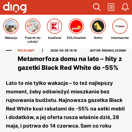
Wakacje
Powrót do
Kaufland
POLOmarket
Netto
Intermarche
szkoły!
POLECAMY
|
2026-05-28 15:16
AUTOR: REDAKCJA DING
Metamorfoza domu na lato – hity z
gazetki Black Red White do -55%
Lato to nie tylko wakacje – to też najlepszy
moment, żeby odświeżyć mieszkanie bez
rujnowania budżetu. Najnowsza gazetka Black
Red White kusi rabatami do -55% na setki mebli
i dodatków, a jej oferta rusza właśnie dziś, 28
maja, i potrwa do 14 czerwca. Sam co roku