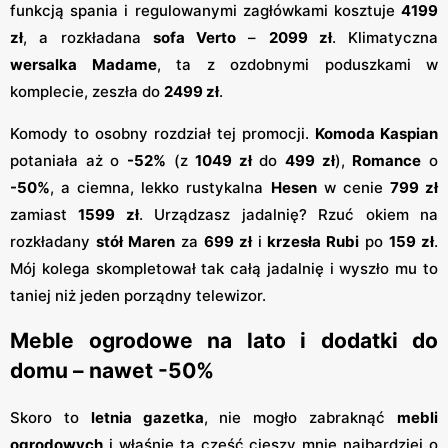
funkcją spania i regulowanymi zagłówkami kosztuje
4199
zł
, a rozkładana
sofa Verto
–
2099 zł
. Klimatyczna
wersalka Madame
, ta z ozdobnymi poduszkami w
komplecie, zeszła do
2499 zł
.
Komody to osobny rozdział tej promocji.
Komoda Kaspian
potaniała aż o
-52%
(z
1049 zł
do
499 zł
),
Romance
o
-50%
, a ciemna, lekko rustykalna
Hesen
w cenie
799 zł
zamiast
1599 zł
. Urządzasz jadalnię? Rzuć okiem na
rozkładany
stół Maren
za
699 zł
i
krzesła Rubi
po
159 zł
.
Mój kolega skompletował tak całą jadalnię i wyszło mu to
taniej niż jeden porządny telewizor.
Meble ogrodowe na lato i dodatki do
domu – nawet -50%
Skoro to
letnia gazetka
, nie mogło zabraknąć
mebli
ogrodowych
i właśnie ta część cieszy mnie najbardziej o