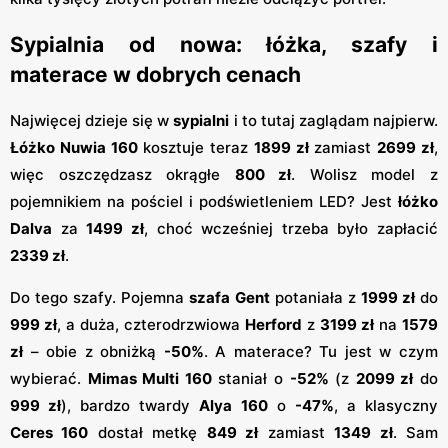
Sypialnia od nowa: łóżka, szafy i
materace w dobrych cenach
Najwięcej dzieje się w
sypialni
i to tutaj zaglądam najpierw.
Łóżko Nuwia 160
kosztuje teraz
1899 zł
zamiast
2699 zł
,
więc oszczędzasz okrągłe
800 zł
. Wolisz model z
pojemnikiem na pościel i podświetleniem LED? Jest
łóżko
Dalva
za
1499 zł
, choć wcześniej trzeba było zapłacić
2339 zł
.
Do tego szafy. Pojemna
szafa Gent
potaniała z
1999 zł
do
999 zł
, a duża, czterodrzwiowa
Herford
z
3199 zł
na
1579
zł
– obie z obniżką
-50%
. A materace? Tu jest w czym
wybierać.
Mimas Multi 160
staniał o
-52%
(z
2099 zł
do
999 zł
), bardzo twardy
Alya 160
o
-47%
, a klasyczny
Ceres 160
dostał metkę
849 zł
zamiast
1349 zł
. Sam