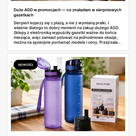
Duże AGD w promocjach — co znalazłam w sierpniowych
gazetkach
Sierpień kojarzy się z plażą, a nie z wymianą pralki. I
właśnie dlatego to dobry moment na zakup dużego AGD.
Sklepy z elektroniką wypuściły gazetki ważne do końca
miesiąca, więc zamiast polować na jednodniowe okazje,
można na spokojnie porównać modele i ceny. Przejrzałam
aktualne promocje AGD i RTV — poniżej wszystko, co
znalazłam, z cenami i terminami.
NOWOŚCI