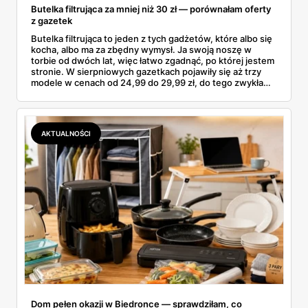
Butelka filtrująca za mniej niż 30 zł — porównałam oferty
z gazetek
Butelka filtrująca to jeden z tych gadżetów, które albo się
kocha, albo ma za zbędny wymysł. Ja swoją noszę w
torbie od dwóch lat, więc łatwo zgadnąć, po której jestem
stronie. W sierpniowych gazetkach pojawiły się aż trzy
modele w cenach od 24,99 do 29,99 zł, do tego zwykła
butelka za 14,99 zł dla nieprzekonanych. Sprawdziłam
wszystkie oferty i policzyłam, kiedy taki zakup faktycznie
się opłaca.
AKTUALNOŚCI
Dom pełen okazji w Biedronce — sprawdziłam, co