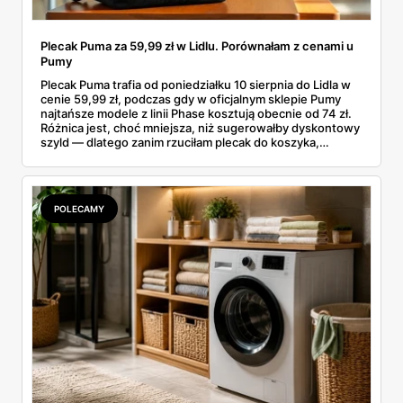
Plecak Puma za 59,99 zł w Lidlu. Porównałam z cenami u
Pumy
Plecak Puma trafia od poniedziałku 10 sierpnia do Lidla w
cenie 59,99 zł, podczas gdy w oficjalnym sklepie Pumy
najtańsze modele z linii Phase kosztują obecnie od 74 zł.
Różnica jest, choć mniejsza, niż sugerowałby dyskontowy
szyld — dlatego zanim rzuciłam plecak do koszyka,
rozłożyłam ceny na czynniki pierwsze. Poniżej cała
rozpiska: co dokładnie sprzedaje Lidl, ile kosztują
odpowiedniki u producenta i komu ten zakup naprawdę
się opłaci.
POLECAMY