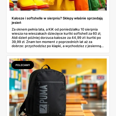
Kalosze i softshelle w sierpniu? Sklepy właśnie sprzedają
jesień
Za oknem pełnia lata, a KiK od poniedziałku 10 sierpnia
wiesza na wieszakach dziecięce kurtki softshell za 60 zł,
Aldi dzień później dorzuca kalosze za 44,99 zł i kurtki po
39,99 zł. Znam ten moment z poprzednich lat aż za
dobrze: przychodzisz po klapki, a wychodzisz z jesienną
garderobą dla całej rodziny. Sprawdziłam, co dokładnie
pojawi się w gazetkach w przyszłym tygodniu i czy jest
sens kupować jesień, zanim skończą się wakacje.
POLECAMY