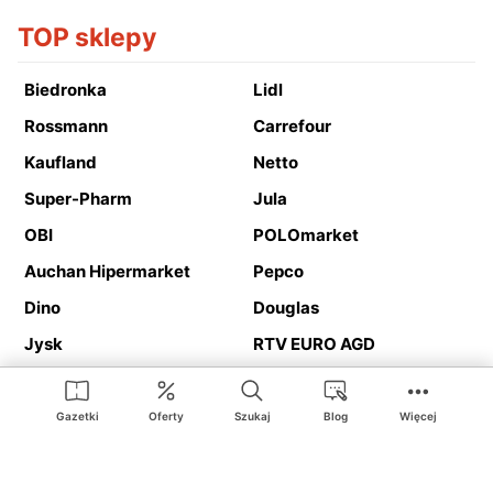
TOP sklepy
Biedronka
Lidl
Rossmann
Carrefour
Kaufland
Netto
Super-Pharm
Jula
OBI
POLOmarket
Auchan Hipermarket
Pepco
Dino
Douglas
Jysk
RTV EURO AGD
Action
Media Expert
Deichmann
Media Markt
Gazetki
Oferty
Szukaj
Blog
Więcej
Ding.pl to serwis internetowy prezentujący
gazetki promocyjne