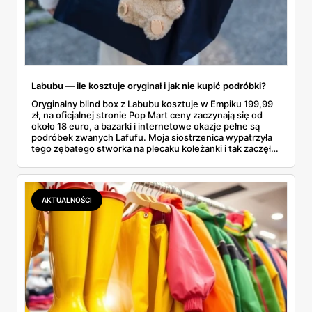
Labubu — ile kosztuje oryginał i jak nie kupić podróbki?
Oryginalny blind box z Labubu kosztuje w Empiku 199,99
zł, na oficjalnej stronie Pop Mart ceny zaczynają się od
około 18 euro, a bazarki i internetowe okazje pełne są
podróbek zwanych Lafufu. Moja siostrzenica wypatrzyła
tego zębatego stworka na plecaku koleżanki i tak zaczęło
się rodzinne śledztwo: co to właściwie jest, ile naprawdę
kosztuje i po czym poznać, że sprzedawca nie wciska nam
podróbki. Spisałam wszystko, czego się dowiedziałam —
łącznie z jedną wpadką, o której za chwilę.
AKTUALNOŚCI