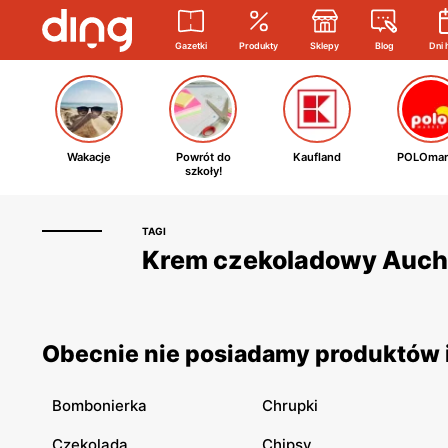
Gazetki
Produkty
Sklepy
Blog
Dni 
Wakacje
Powrót do
Kaufland
POLOmar
szkoły!
TAGI
Krem czekoladowy Auchan
Obecnie nie posiadamy produktów 
Bombonierka
Chrupki
Czekolada
Chipsy