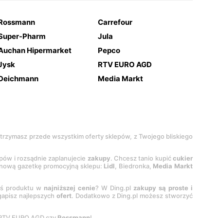
Rossmann
Carrefour
Super-Pharm
Jula
Auchan Hipermarket
Pepco
Jysk
RTV EURO AGD
Deichmann
Media Markt
 otrzymasz przede wszystkim oferty sklepów, z Twojego bliskiego
epów i rozsądnie zaplanujecie
zakupy
. Chcesz tanio kupić
cukier
z nową gazetkę promocyjną sklepu:
Lidl
, Biedronka,
Media Markt
oś produktu w
najniższej cenie
? W Ding.pl
zakupy są proste i
egapisz najlepszych
ofert
. Dodatkowo z Ding.pl możesz stworzyć
 RTV EURO AGD czy
Rossmann
!