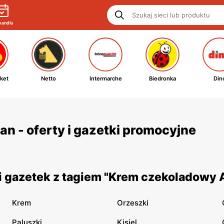
handlu
ket
Netto
Intermarche
Biedronka
Din
 - oferty i gazetki promocyjne
i gazetek z tagiem "Krem czekoladowy 
Krem
Orzeszki
Paluszki
Kisiel