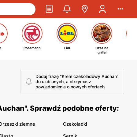
o
Rossmann
Lidl
Czas na
Ta
grilla!
kosm
Dodaj frazę "Krem czekoladowy Auchan"
do ulubionych, a otrzymasz
powiadomienia o nowych ofertach
Auchan". Sprawdź podobne oferty:
Orzeszki ziemne
Czekoladki
Ciasto
Sernik