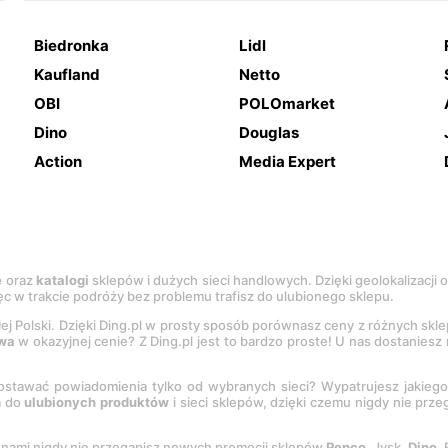
Biedronka
Lidl
Kaufland
Netto
OBI
POLOmarket
Dino
Douglas
Action
Media Expert
e
oraz
katalogi
sklepów i dużych sieci handlowych. Dzięki geolokalizacji
c w trakcie podróży bez problemu trafisz do ulubionego sklepu.
łej Polski. Dzięki Ding.pl w prosty sposób porównasz ceny z różnych skl
wa
w okazyjnej cenie? Z Ding.pl jest to bardzo proste! U nas dostanies
stawać powiadomienia tylko od wybranych sieci? Wypatrujesz jakieg
a do
ulubionych produktów
i sieci sklepów, dzięki czemu nigdy nie prz
Z nami nigdy nie przegapisz nowych promocji sklepów
Pepco
, Jysk,
Dino
,