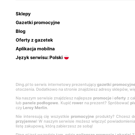
Sklepy
Gazetki promocyjne
Blog
Oferty z gazetek
Aplikacja mobilna
Język serwisu: Polski
Ding.pl to serwis internetowy prezentujący
gazetki promocyjn
otoczenia. Dodatkowo na stronie znajdziesz adresy sklepów, wię
Na naszym serwisie znajdziesz najlepsze
promocje
i
oferty
z ca
lub
panele podłogowe
. Kupić
rower
na prezent? Spróbować
pi
czy
Leroy Merlin
.
Nie interesują cię wszystkie
promocyjne
produkty? Chcesz do
przyjemne
! W naszym serwisie możesz włączyć powiadomieni
listę zakupową, którą zabierzesz ze sobą!
Ding.pl jest wszędzie tam, gdzie
najlepsze promocje
i
okazje
! 