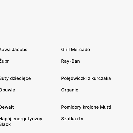
Kawa Jacobs
Grill Mercado
Żubr
Ray-Ban
Buty dziecięce
Polędwiczki z kurczaka
Obuwie
Organic
Dewalt
Pomidory krojone Mutti
Napój energetyczny
Szafka rtv
Black