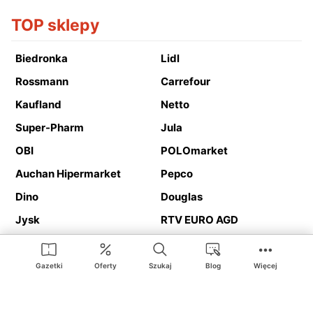
TOP sklepy
Biedronka
Lidl
Rossmann
Carrefour
Kaufland
Netto
Super-Pharm
Jula
OBI
POLOmarket
Auchan Hipermarket
Pepco
Dino
Douglas
Jysk
RTV EURO AGD
Action
Media Expert
Deichmann
Media Markt
Gazetki
Oferty
Szukaj
Blog
Więcej
Ding.pl to serwis internetowy prezentujący
gazetki promocyjne