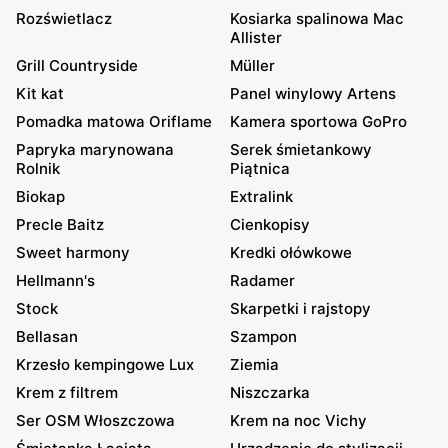
Rozświetlacz
Kosiarka spalinowa Mac
Allister
Grill Countryside
Müller
Kit kat
Panel winylowy Artens
Pomadka matowa Oriflame
Kamera sportowa GoPro
Papryka marynowana
Serek śmietankowy
Rolnik
Piątnica
Biokap
Extralink
Precle Baitz
Cienkopisy
Sweet harmony
Kredki ołówkowe
Hellmann's
Radamer
Stock
Skarpetki i rajstopy
Bellasan
Szampon
Krzesło kempingowe Lux
Ziemia
Krem z filtrem
Niszczarka
Ser OSM Włoszczowa
Krem na noc Vichy