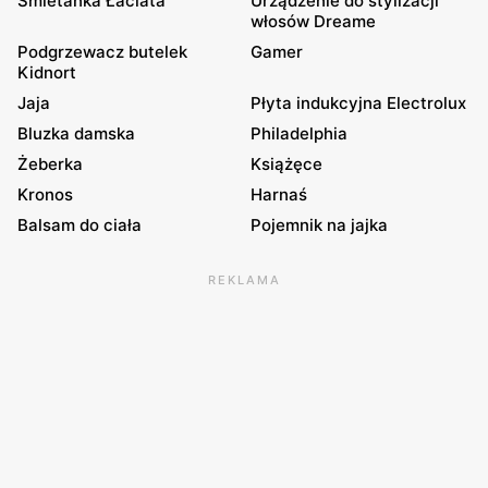
Śmietanka Łaciata
Urządzenie do stylizacji
włosów Dreame
Podgrzewacz butelek
Gamer
Kidnort
Jaja
Płyta indukcyjna Electrolux
Bluzka damska
Philadelphia
Żeberka
Książęce
Kronos
Harnaś
Balsam do ciała
Pojemnik na jajka
REKLAMA