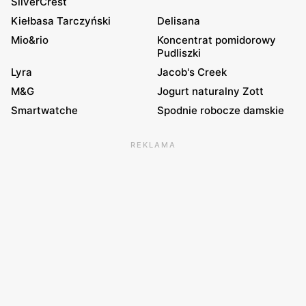
SilverCrest
Kiełbasa Tarczyński
Delisana
Mio&rio
Koncentrat pomidorowy
Pudliszki
Lyra
Jacob's Creek
M&G
Jogurt naturalny Zott
Smartwatche
Spodnie robocze damskie
REKLAMA