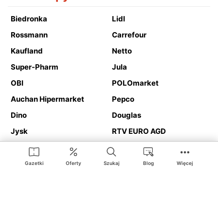
Biedronka
Lidl
Rossmann
Carrefour
Kaufland
Netto
Super-Pharm
Jula
OBI
POLOmarket
Auchan Hipermarket
Pepco
Dino
Douglas
Jysk
RTV EURO AGD
Action
Media Expert
Deichmann
Media Markt
Gazetki
Oferty
Szukaj
Blog
Więcej
Ding.pl to serwis internetowy prezentujący
gazetki promocyjne
oraz
katalogi
sklepów i dużych sieci handlowych. Dzięki
geolokalizacji otrzymasz przede wszystkim oferty sklepów, z
Twojego bliskiego otoczenia. Dodatkowo na stronie znajdziesz