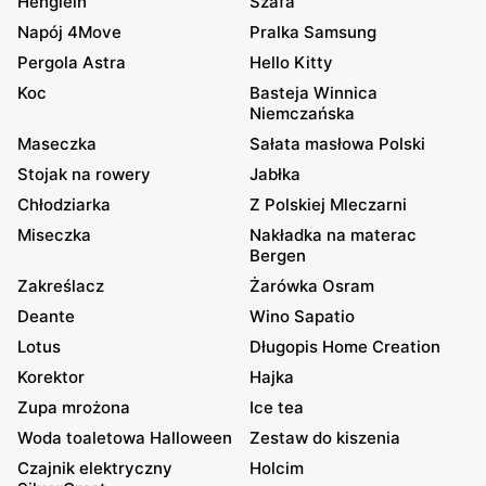
Henglein
Szafa
Napój 4Move
Pralka Samsung
Pergola Astra
Hello Kitty
Koc
Basteja Winnica
Niemczańska
Maseczka
Sałata masłowa Polski
Stojak na rowery
Jabłka
Chłodziarka
Z Polskiej Mleczarni
Miseczka
Nakładka na materac
Bergen
Zakreślacz
Żarówka Osram
Deante
Wino Sapatio
Lotus
Długopis Home Creation
Korektor
Hajka
Zupa mrożona
Ice tea
Woda toaletowa Halloween
Zestaw do kiszenia
Czajnik elektryczny
Holcim