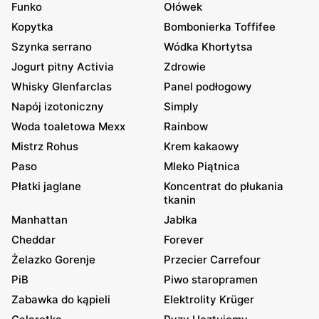
Funko
Ołówek
Kopytka
Bombonierka Toffifee
Szynka serrano
Wódka Khortytsa
Jogurt pitny Activia
Zdrowie
Whisky Glenfarclas
Panel podłogowy
Napój izotoniczny
Simply
Woda toaletowa Mexx
Rainbow
Mistrz Rohus
Krem kakaowy
Paso
Mleko Piątnica
Płatki jaglane
Koncentrat do płukania
tkanin
Manhattan
Jabłka
Cheddar
Forever
Żelazko Gorenje
Przecier Carrefour
PiB
Piwo staropramen
Zabawka do kąpieli
Elektrolity Krüger