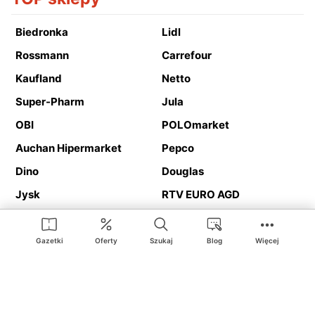
Biedronka
Lidl
Rossmann
Carrefour
Kaufland
Netto
Super-Pharm
Jula
OBI
POLOmarket
Auchan Hipermarket
Pepco
Dino
Douglas
Jysk
RTV EURO AGD
Action
Media Expert
Deichmann
Media Markt
Gazetki
Oferty
Szukaj
Blog
Więcej
Ding.pl to serwis internetowy prezentujący
gazetki promocyjne
oraz
katalogi
sklepów i dużych sieci handlowych. Dzięki
geolokalizacji otrzymasz przede wszystkim oferty sklepów, z