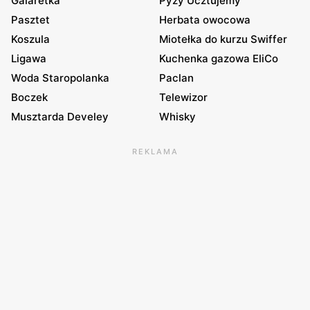
Galaretka
Pyzy Ucztujemy
Pasztet
Herbata owocowa
Koszula
Miotełka do kurzu Swiffer
Ligawa
Kuchenka gazowa EliCo
Woda Staropolanka
Paclan
Boczek
Telewizor
Musztarda Develey
Whisky
REKLAMA