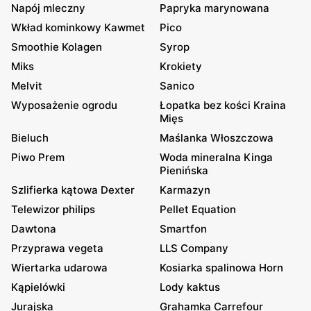
Napój mleczny
Papryka marynowana
Wkład kominkowy Kawmet
Pico
Smoothie Kolagen
Syrop
Miks
Krokiety
Melvit
Sanico
Wyposażenie ogrodu
Łopatka bez kości Kraina
Mięs
Bieluch
Maślanka Włoszczowa
Piwo Prem
Woda mineralna Kinga
Pienińska
Szlifierka kątowa Dexter
Karmazyn
Telewizor philips
Pellet Equation
Dawtona
Smartfon
Przyprawa vegeta
LLS Company
Wiertarka udarowa
Kosiarka spalinowa Horn
Kąpielówki
Lody kaktus
Jurajska
Grahamka Carrefour