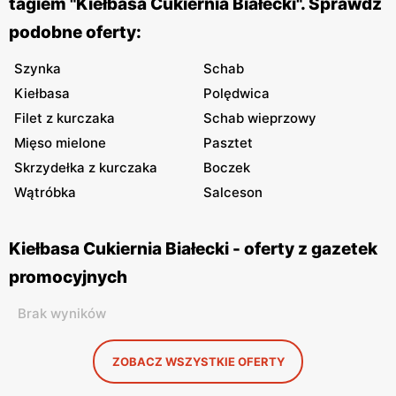
tagiem "Kiełbasa Cukiernia Białecki". Sprawdź
podobne oferty:
Szynka
Schab
Kiełbasa
Polędwica
Filet z kurczaka
Schab wieprzowy
Mięso mielone
Pasztet
Skrzydełka z kurczaka
Boczek
Wątróbka
Salceson
Kiełbasa Cukiernia Białecki - oferty z gazetek
promocyjnych
Brak wyników
ZOBACZ WSZYSTKIE OFERTY