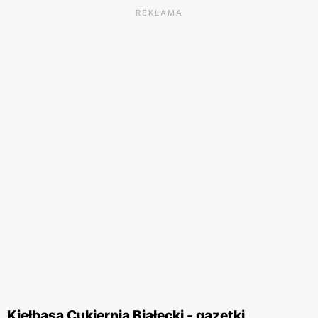
REKLAMA
Kiełbasa Cukiernia Białecki - gazetki