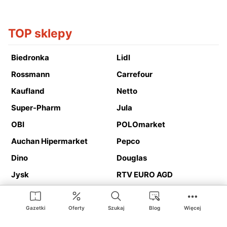
TOP sklepy
Biedronka
Lidl
Rossmann
Carrefour
Kaufland
Netto
Super-Pharm
Jula
OBI
POLOmarket
Auchan Hipermarket
Pepco
Dino
Douglas
Jysk
RTV EURO AGD
Action
Media Expert
Deichmann
Media Markt
Gazetki
Oferty
Szukaj
Blog
Więcej