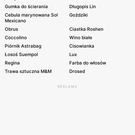
Gumka do ścierania
Długopis Lin
Cebula marynowana Sol
Goździki
Mexicano
Obrus
Ciastka Roshen
Coccolino
Wino białe
Piórnik Astrabag
Cisowianka
Łosoś Suempol
Lux
Regina
Farba do włosów
Trawa sztuczna M&M
Drosed
REKLAMA