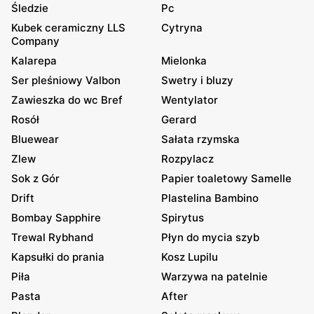
Śledzie
Pc
Kubek ceramiczny LLS
Cytryna
Company
Kalarepa
Mielonka
Ser pleśniowy Valbon
Swetry i bluzy
Zawieszka do wc Bref
Wentylator
Rosół
Gerard
Bluewear
Sałata rzymska
Zlew
Rozpylacz
Sok z Gór
Papier toaletowy Samelle
Drift
Plastelina Bambino
Bombay Sapphire
Spirytus
Trewal Rybhand
Płyn do mycia szyb
Kapsułki do prania
Kosz Lupilu
Piła
Warzywa na patelnie
Pasta
After