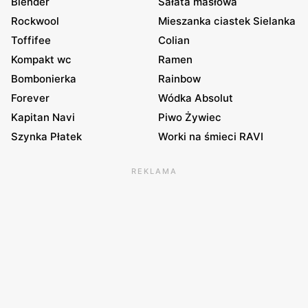
Blender
Sałata masłowa
Rockwool
Mieszanka ciastek Sielanka
Toffifee
Colian
Kompakt wc
Ramen
Bombonierka
Rainbow
Forever
Wódka Absolut
Kapitan Navi
Piwo Żywiec
Szynka Płatek
Worki na śmieci RAVI
REKLAMA