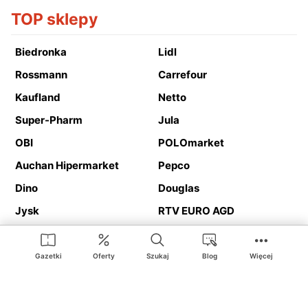
TOP sklepy
Biedronka
Lidl
Rossmann
Carrefour
Kaufland
Netto
Super-Pharm
Jula
OBI
POLOmarket
Auchan Hipermarket
Pepco
Dino
Douglas
Jysk
RTV EURO AGD
Action
Media Expert
Deichmann
Media Markt
Gazetki
Oferty
Szukaj
Blog
Więcej
Ding.pl to serwis internetowy prezentujący
gazetki promocyjne
oraz
katalogi
sklepów i dużych sieci handlowych. Dzięki