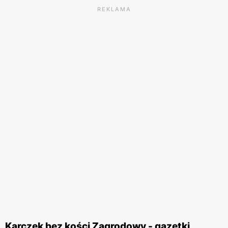
REKLAMA
Karczek bez kości Zagrodowy - gazetki