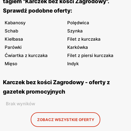
tagiem "Karczek bez kości Zagrodowy".
Sprawdź podobne oferty:
Kabanosy
Polędwica
Schab
Szynka
Kiełbasa
Filet z kurczaka
Parówki
Karkówka
Ćwiartka z kurczaka
Filet z piersi kurczaka
Mięso
Indyk
Karczek bez kości Zagrodowy - oferty z
gazetek promocyjnych
Brak wyników
ZOBACZ WSZYSTKIE OFERTY