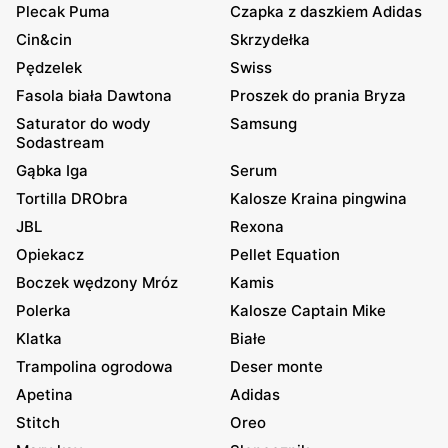
Plecak Puma
Czapka z daszkiem Adidas
Cin&cin
Skrzydełka
Pędzelek
Swiss
Fasola biała Dawtona
Proszek do prania Bryza
Saturator do wody
Samsung
Sodastream
Gąbka Iga
Serum
Tortilla DRObra
Kalosze Kraina pingwina
JBL
Rexona
Opiekacz
Pellet Equation
Boczek wędzony Mróz
Kamis
Polerka
Kalosze Captain Mike
Klatka
Białe
Trampolina ogrodowa
Deser monte
Apetina
Adidas
Stitch
Oreo