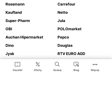
Rossmann
Carrefour
Kaufland
Netto
Super-Pharm
Jula
OBI
POLOmarket
Auchan Hipermarket
Pepco
Dino
Douglas
Jysk
RTV EURO AGD
Action
Media Expert
Deichmann
Media Markt
Gazetki
Oferty
Szukaj
Blog
Więcej
Ding.pl to serwis internetowy prezentujący
gazetki promocyjne
oraz
katalogi
sklepów i dużych sieci handlowych. Dzięki
geolokalizacji otrzymasz przede wszystkim oferty sklepów, z
Twojego bliskiego otoczenia. Dodatkowo na stronie znajdziesz
adresy sklepów, więc w trakcie podróży bez problemu trafisz do
ulubionego sklepu.