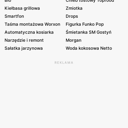
Bio
Chleb tostowy Topfood
Kiełbasa grillowa
Zmiotka
Smartfon
Drops
Taśma montażowa Worxon
Figurka Funko Pop
Automatyczna kosiarka
Śmietanka SM Gostyń
Narzędzie i remont
Morgan
Sałatka jarzynowa
Woda kokosowa Netto
REKLAMA