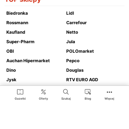
Biedronka
Lidl
Rossmann
Carrefour
Kaufland
Netto
Super-Pharm
Jula
OBI
POLOmarket
Auchan Hipermarket
Pepco
Dino
Douglas
Jysk
RTV EURO AGD
Action
Media Expert
Deichmann
Media Markt
Gazetki
Oferty
Szukaj
Blog
Więcej
Ding.pl to serwis internetowy prezentujący
gazetki promocyjne
oraz
katalogi
sklepów i dużych sieci handlowych. Dzięki
geolokalizacji otrzymasz przede wszystkim oferty sklepów, z