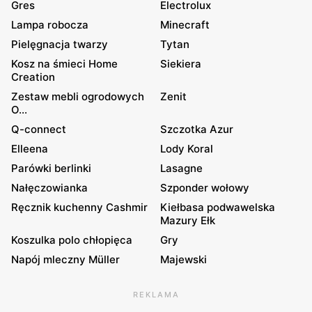
Gres
Electrolux
Lampa robocza
Minecraft
Pielęgnacja twarzy
Tytan
Kosz na śmieci Home
Siekiera
Creation
Zestaw mebli ogrodowych
Zenit
O...
Q-connect
Szczotka Azur
Elleena
Lody Koral
Parówki berlinki
Lasagne
Nałęczowianka
Szponder wołowy
Ręcznik kuchenny Cashmir
Kiełbasa podwawelska
Mazury Ełk
Koszulka polo chłopięca
Gry
Napój mleczny Müller
Majewski
REKLAMA