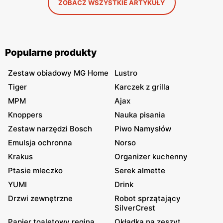
ZOBACZ WSZYSTKIE ARTYKUŁY
Popularne produkty
Zestaw obiadowy MG Home
Lustro
Tiger
Karczek z grilla
MPM
Ajax
Knoppers
Nauka pisania
Zestaw narzędzi Bosch
Piwo Namysłów
Emulsja ochronna
Norso
Krakus
Organizer kuchenny
Ptasie mleczko
Serek almette
YUMI
Drink
Drzwi zewnętrzne
Robot sprzątający
SilverCrest
Papier toaletowy regina
Okładka na zeszyt