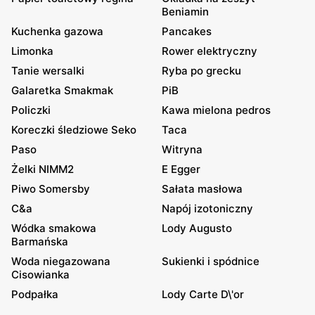
Beniamin
Kuchenka gazowa
Pancakes
Limonka
Rower elektryczny
Tanie wersalki
Ryba po grecku
Galaretka Smakmak
PiB
Policzki
Kawa mielona pedros
Koreczki śledziowe Seko
Taca
Paso
Witryna
Żelki NIMM2
E Egger
Piwo Somersby
Sałata masłowa
C&a
Napój izotoniczny
Wódka smakowa
Lody Augusto
Barmańska
Woda niegazowana
Sukienki i spódnice
Cisowianka
Podpałka
Lody Carte D\'or