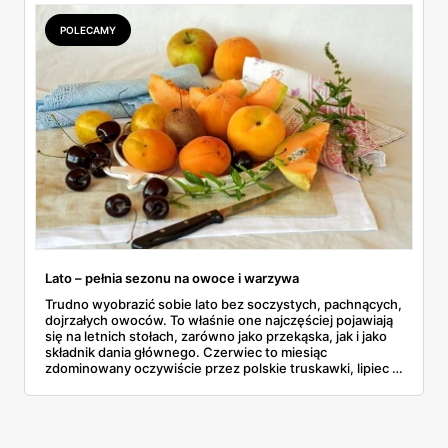
POLECAMY
Lato – pełnia sezonu na owoce i warzywa
Trudno wyobrazić sobie lato bez soczystych, pachnących,
dojrzałych owoców. To właśnie one najczęściej pojawiają
się na letnich stołach, zarówno jako przekąska, jak i jako
składnik dania głównego. Czerwiec to miesiąc
zdominowany oczywiście przez polskie truskawki, lipiec z
kolei to pora dojrzewania moreli i czereśni. Sprawdź, na
jakie warzywa oraz owoce warto postawić latem.