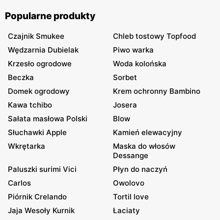
Popularne produkty
Czajnik Smukee
Chleb tostowy Topfood
Wędzarnia Dubielak
Piwo warka
Krzesło ogrodowe
Woda kolońska
Beczka
Sorbet
Domek ogrodowy
Krem ochronny Bambino
Kawa tchibo
Josera
Sałata masłowa Polski
Blow
Słuchawki Apple
Kamień elewacyjny
Wkrętarka
Maska do włosów
Dessange
Paluszki surimi Vici
Płyn do naczyń
Carlos
Owolovo
Piórnik Crelando
Tortil love
Jaja Wesoły Kurnik
Łaciaty