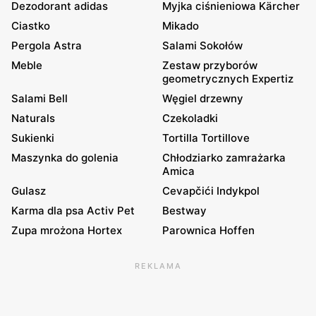
Dezodorant adidas
Myjka ciśnieniowa Kärcher
Ciastko
Mikado
Pergola Astra
Salami Sokołów
Meble
Zestaw przyborów
geometrycznych Expertiz
Salami Bell
Węgiel drzewny
Naturals
Czekoladki
Sukienki
Tortilla Tortillove
Maszynka do golenia
Chłodziarko zamrażarka
Amica
Gulasz
Cevapčići Indykpol
Karma dla psa Activ Pet
Bestway
Zupa mrożona Hortex
Parownica Hoffen
REKLAMA